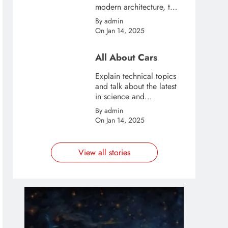
modern architecture, this
template is great for
By admin
creating stories about
On Jan 14, 2025
urban and city tourism.
All About Cars
Explain technical topics
and talk about the latest
in science and
technology with this
By admin
clean and futuristic
On Jan 14, 2025
template.
View all stories