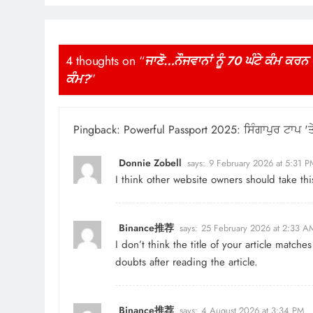
4 thoughts on “
ਜਾਣੋ…ਨੌਜਵਾਨਾਂ ਨੂੰ 70 ਘੰਟੇ ਕੰਮ ਕਰਨ 
ਕੰਮ?
”
Pingback:
Powerful Passport 2025: ਸਿੰਗਾਪੁਰ ਟਾਪ 'ਤੇ, 
Donnie Zobell
says:
9 February 2026 at 5:31 
I think other website owners should take th
Binance推荐
says:
25 February 2026 at 2:33 A
I don’t think the title of your article match
doubts after reading the article.
Binance推荐
says:
4 August 2026 at 3:34 PM