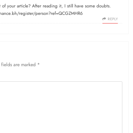
f your article? After reading it, I still have some doubts.
binance.bh/register/person?ref=QCGZMHR6
REPLY
 fields are marked
*