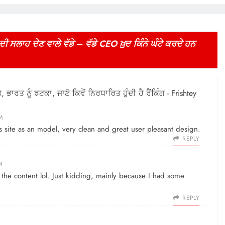
ਦੀ ਸਲਾਹ ਦੇਣ ਵਾਲੇ ਵੱਡੇ – ਵੱਡੇ CEO ਖ਼ੁਦ ਕਿੰਨੇ ਘੰਟੇ ਕਰਦੇ ਹਨ
ਭਾਰਤ ਨੂੰ ਝਟਕਾ, ਜਾਣੋ ਕਿਵੇਂ ਨਿਰਧਾਰਿਤ ਹੁੰਦੀ ਹੈ ਰੈਂਕਿੰਗ - Frishtey
PM
is site as an model, very clean and great user pleasant design.
REPLY
M
es the content lol. Just kidding, mainly because I had some
REPLY