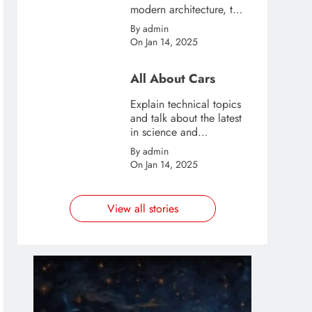
modern architecture, this
template is great for
By admin
creating stories about
On Jan 14, 2025
urban and city tourism.
All About Cars
Explain technical topics
and talk about the latest
in science and
technology with this
By admin
clean and futuristic
On Jan 14, 2025
template.
View all stories