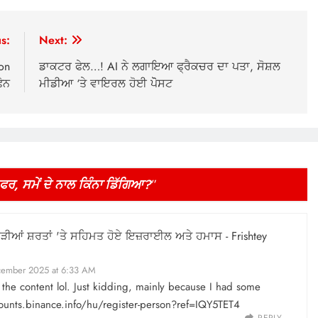
s:
Next:
on
ਡਾਕਟਰ ਫੇਲ…! AI ਨੇ ਲਗਾਇਆ ਫ੍ਰੈਕਚਰ ਦਾ ਪਤਾ, ਸੋਸ਼ਲ
ੋਨ
ਮੀਡੀਆ ‘ਤੇ ਵਾਇਰਲ ਹੋਈ ਪੋੋਸਟ
ਸਫਰ, ਸਮੇਂ ਦੇ ਨਾਲ ਕਿੰਨਾ ਡਿੱਗਿਆ?
”
ੀਆਂ ਸ਼ਰਤਾਂ 'ਤੇ ਸਹਿਮਤ ਹੋਏ ਇਜ਼ਰਾਈਲ ਅਤੇ ਹਮਾਸ - Frishtey
ember 2025 at 6:33 AM
es the content lol. Just kidding, mainly because I had some
counts.binance.info/hu/register-person?ref=IQY5TET4
REPLY