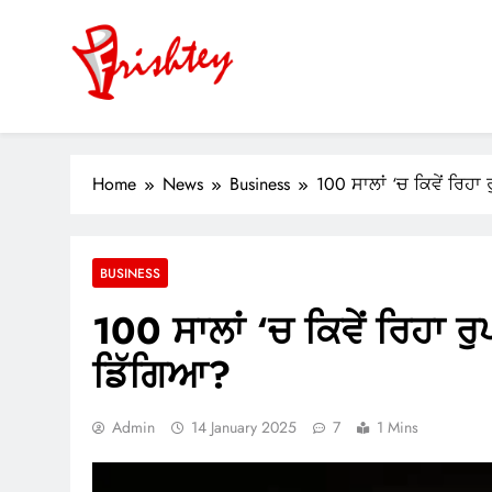
Skip
to
content
Your Window to the World
ok
Home
News
Business
100 ਸਾਲਾਂ ‘ਚ ਕਿਵੇਂ ਰਿਹਾ
er
m
BUSINESS
pp
100 ਸਾਲਾਂ ‘ਚ ਕਿਵੇਂ ਰਿਹਾ ਰੁ
ਡਿੱਗਿਆ?
Admin
14 January 2025
7
1 Mins