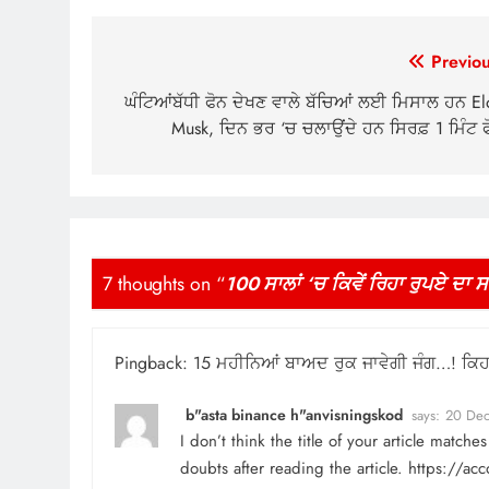
Post
Previou
navigation
ਘੰਟਿਆਂਬੱਧੀ ਫੋਨ ਦੇਖਣ ਵਾਲੇ ਬੱਚਿਆਂ ਲਈ ਮਿਸਾਲ ਹਨ El
Musk, ਦਿਨ ਭਰ ‘ਚ ਚਲਾਉਂਦੇ ਹਨ ਸਿਰਫ਼ 1 ਮਿੰਟ ਫ
7 thoughts on “
100 ਸਾਲਾਂ ‘ਚ ਕਿਵੇਂ ਰਿਹਾ ਰੁਪਏ ਦਾ 
Pingback:
15 ਮਹੀਨਿਆਂ ਬਾਅਦ ਰੁਕ ਜਾਵੇਗੀ ਜੰਗ…! ਕਿਹੜ
b"asta binance h"anvisningskod
says:
20 Dec
I don’t think the title of your article match
doubts after reading the article.
https://ac