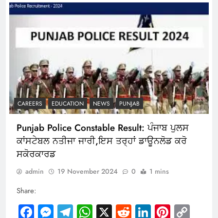
CAREERS
EDUCATION
NEWS
PUNJAB
Punjab Police Constable Result: ਪੰਜਾਬ ਪੁਲਸ
ਕਾਂਸਟੇਬਲ ਨਤੀਜਾ ਜਾਰੀ,ਇਸ ਤਰ੍ਹਾਂ ਡਾਊਨਲੋਡ ਕਰੋ
ਸਕੋਰਕਾਰਡ
admin
19 November 2024
0
1 mins
Share:
Facebook
Messenger
Telegram
WhatsApp
X
Reddit
LinkedIn
Pintere
Cop