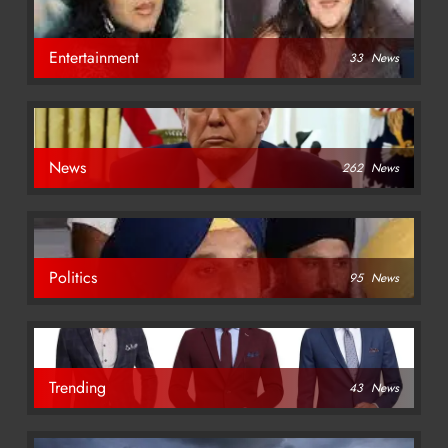
Entertainment
33
News
News
262
News
Politics
95
News
Trending
43
News