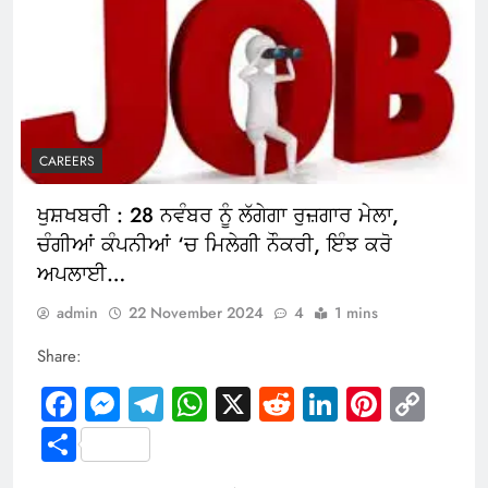
CAREERS
ਖੁਸ਼ਖਬਰੀ : 28 ਨਵੰਬਰ ਨੂੰ ਲੱਗੇਗਾ ਰੁਜ਼ਗਾਰ ਮੇਲਾ,
ਚੰਗੀਆਂ ਕੰਪਨੀਆਂ ‘ਚ ਮਿਲੇਗੀ ਨੌਕਰੀ, ਇੰਝ ਕਰੋ
ਅਪਲਾਈ…
admin
22 November 2024
4
1 mins
Share:
Facebook
Messenger
Telegram
WhatsApp
X
Reddit
LinkedIn
Pintere
Cop
Link
Share