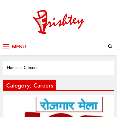
Skip
to
content
Your Window to the World
MENU
Home
Careers
Category:
Careers