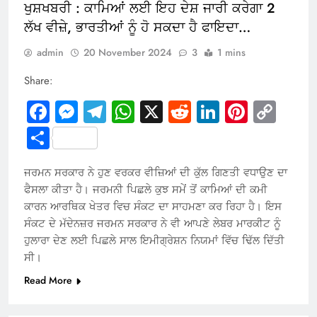
ਖੁਸ਼ਖਬਰੀ : ਕਾਮਿਆਂ ਲਈ ਇਹ ਦੇਸ਼ ਜਾਰੀ ਕਰੇਗਾ 2
ਲੱਖ ਵੀਜ਼ੇ, ਭਾਰਤੀਆਂ ਨੂੰ ਹੋ ਸਕਦਾ ਹੈ ਫਾਇਦਾ…
admin
20 November 2024
3
1 mins
Share:
Facebook
Messenger
Telegram
WhatsApp
X
Reddit
LinkedIn
Pintere
Cop
Link
Share
ਜਰਮਨ ਸਰਕਾਰ ਨੇ ਹੁਣ ਵਰਕਰ ਵੀਜ਼ਿਆਂ ਦੀ ਕੁੱਲ ਗਿਣਤੀ ਵਧਾਉਣ ਦਾ
ਫੈਸਲਾ ਕੀਤਾ ਹੈ। ਜਰਮਨੀ ਪਿਛਲੇ ਕੁਝ ਸਮੇਂ ਤੋਂ ਕਾਮਿਆਂ ਦੀ ਕਮੀ
ਕਾਰਨ ਆਰਥਿਕ ਖੇਤਰ ਵਿਚ ਸੰਕਟ ਦਾ ਸਾਹਮਣਾ ਕਰ ਰਿਹਾ ਹੈ। ਇਸ
ਸੰਕਟ ਦੇ ਮੱਦੇਨਜ਼ਰ ਜਰਮਨ ਸਰਕਾਰ ਨੇ ਵੀ ਆਪਣੇ ਲੇਬਰ ਮਾਰਕੀਟ ਨੂੰ
ਹੁਲਾਰਾ ਦੇਣ ਲਈ ਪਿਛਲੇ ਸਾਲ ਇਮੀਗ੍ਰੇਸ਼ਨ ਨਿਯਮਾਂ ਵਿੱਚ ਢਿੱਲ ਦਿੱਤੀ
ਸੀ।
Read More