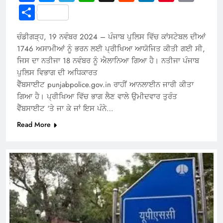
Link
Share
ਚੰਡੀਗੜ੍ਹ, 19 ਨਵੰਬਰ 2024 – ਪੰਜਾਬ ਪੁਲਿਸ ਵਿੱਚ ਕਾਂਸਟੇਬਲ ਦੀਆਂ
1746 ਅਸਾਮੀਆਂ ਨੂੰ ਭਰਨ ਲਈ ਪ੍ਰੀਖਿਆ ਆਯੋਜਿਤ ਕੀਤੀ ਗਈ ਸੀ,
ਜਿਸ ਦਾ ਨਤੀਜਾ 18 ਨਵੰਬਰ ਨੂੰ ਐਲਾਨਿਆ ਗਿਆ ਹੈ। ਨਤੀਜਾ ਪੰਜਾਬ
ਪੁਲਿਸ ਵਿਭਾਗ ਦੀ ਅਧਿਕਾਰਤ
ਵੈੱਬਸਾਈਟ punjabpolice.gov.in ਰਾਹੀਂ ਆਨਲਾਈਨ ਜਾਰੀ ਕੀਤਾ
ਗਿਆ ਹੈ। ਪ੍ਰੀਖਿਆ ਵਿੱਚ ਭਾਗ ਲੈਣ ਵਾਲੇ ਉਮੀਦਵਾਰ ਤੁਰੰਤ
ਵੈੱਬਸਾਈਟ ‘ਤੇ ਜਾ ਕੇ ਜਾਂ ਇਸ ਪੰਨੇ…
Read More