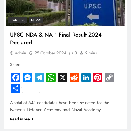
CAREERS
NEWS
UPSC NDA & NA 1 Final Result 2024
Declared
admin
25 October 2024
3
2 mins
Share:
Facebook
Messenger
Telegram
WhatsApp
X
Reddit
LinkedIn
Pintere
Cop
Link
Share
A total of 641 candidates have been selected for the
National Defence Academy and Naval Academy.
Read More