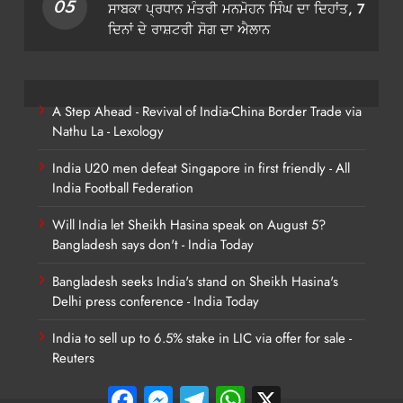
05
ਸਾਬਕਾ ਪ੍ਰਧਾਨ ਮੰਤਰੀ ਮਨਮੋਹਨ ਸਿੰਘ ਦਾ ਦਿਹਾਂਤ, 7
ਦਿਨਾਂ ਦੇ ਰਾਸ਼ਟਰੀ ਸੋਗ ਦਾ ਐਲਾਨ
A Step Ahead - Revival of India-China Border Trade via
Nathu La - Lexology
India U20 men defeat Singapore in first friendly - All
India Football Federation
Will India let Sheikh Hasina speak on August 5?
Bangladesh says don't - India Today
Bangladesh seeks India's stand on Sheikh Hasina's
Delhi press conference - India Today
India to sell up to 6.5% stake in LIC via offer for sale -
Reuters
Facebook
Messenger
Telegram
WhatsApp
X