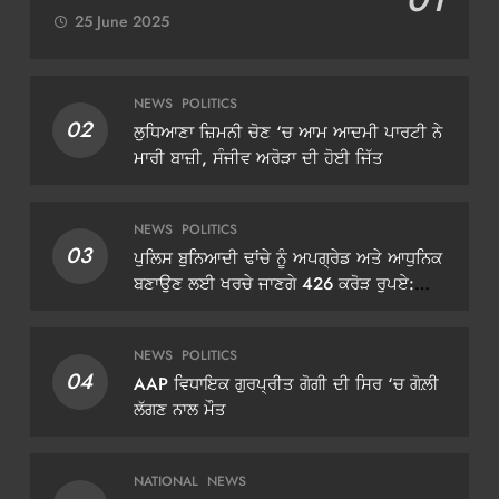
25 June 2025
NEWS
POLITICS
02
ਲੁਧਿਆਣਾ ਜ਼ਿਮਨੀ ਚੋਣ ‘ਚ ਆਮ ਆਦਮੀ ਪਾਰਟੀ ਨੇ
ਮਾਰੀ ਬਾਜ਼ੀ, ਸੰਜੀਵ ਅਰੋੜਾ ਦੀ ਹੋਈ ਜਿੱਤ
NEWS
POLITICS
03
ਪੁਲਿਸ ਬੁਨਿਆਦੀ ਢਾਂਚੇ ਨੂੰ ਅਪਗ੍ਰੇਡ ਅਤੇ ਆਧੁਨਿਕ
ਬਣਾਉਣ ਲਈ ਖਰਚੇ ਜਾਣਗੇ 426 ਕਰੋੜ ਰੁਪਏ:
ਡੀਜੀਪੀ ਗੌਰਵ ਯਾਦਵ
NEWS
POLITICS
04
AAP ਵਿਧਾਇਕ ਗੁਰਪ੍ਰੀਤ ਗੋਗੀ ਦੀ ਸਿਰ ‘ਚ ਗੋਲ਼ੀ
ਲੱਗਣ ਨਾਲ ਮੌਤ
NATIONAL
NEWS