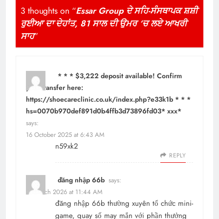
3 thoughts on “
Essar Group ਦੇ ਸਹਿ-ਸੰਸਥਾਪਕ ਸ਼ਸ਼ੀ
ਰੁਈਆ ਦਾ ਦੇਹਾਂਤ, 81 ਸਾਲ ਦੀ ਉਮਰ ‘ਚ ਲਏ ਆਖਰੀ
ਸਾਹ
”
* * * $3,222 deposit available! Confirm
your transfer here:
https://shoecareclinic.co.uk/index.php?e33k1b * * *
hs=0070b970def891d0b4ffb3d73896fd03* ххх*
says:
16 October 2025 at 6:43 AM
n59xk2
REPLY
đăng nhập 66b
says:
17 March 2026 at 11:44 AM
đăng nhập 66b
thường xuyên tổ chức mini-
game, quay số may mắn với phần thưởng