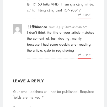
lên tới 50 triệu VNĐ. Tham gia càng nhiều,
cơ hội trúng càng cao! TONY03-17
REPLY
注册Binance
says:
3 July 2026 at 5:46 AM
I don’t think the title of your article matches
the content lol. Just kidding, mainly
because I had some doubts after reading
the article.
gate io registrering
REPLY
LEAVE A REPLY
Your email address will not be published.
Required
fields are marked
*