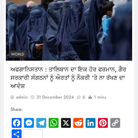
WORLD
ਅਫਗਾਨਿਸਤਾਨ : ਤਾਲਿਬਾਨ ਦਾ ਇਕ ਹੋਰ ਫਰਮਾਨ, ਗੈਰ
ਸਰਕਾਰੀ ਸੰਗਠਨਾਂ ਨੂੰ ਔਰਤਾਂ ਨੂੰ ਨੌਕਰੀ ‘ਤੇ ਨਾ ਰੱਖਣ ਦਾ
ਆਦੇਸ਼
admin
31 December 2024
6
1 mins
Share:
Facebook
Messenger
Telegram
WhatsApp
X
Reddit
LinkedIn
Pintere
Cop
Link
Share