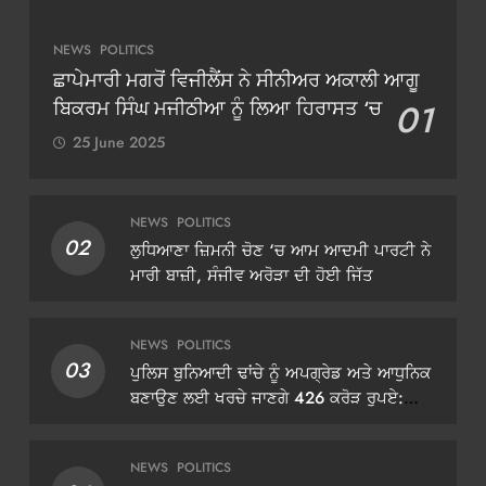
NEWS
POLITICS
ਛਾਪੇਮਾਰੀ ਮਗਰੋਂ ਵਿਜੀਲੈਂਸ ਨੇ ਸੀਨੀਅਰ ਅਕਾਲੀ ਆਗੂ
ਬਿਕਰਮ ਸਿੰਘ ਮਜੀਠੀਆ ਨੂੰ ਲਿਆ ਹਿਰਾਸਤ ‘ਚ
01
25 June 2025
NEWS
POLITICS
02
ਲੁਧਿਆਣਾ ਜ਼ਿਮਨੀ ਚੋਣ ‘ਚ ਆਮ ਆਦਮੀ ਪਾਰਟੀ ਨੇ
ਮਾਰੀ ਬਾਜ਼ੀ, ਸੰਜੀਵ ਅਰੋੜਾ ਦੀ ਹੋਈ ਜਿੱਤ
NEWS
POLITICS
03
ਪੁਲਿਸ ਬੁਨਿਆਦੀ ਢਾਂਚੇ ਨੂੰ ਅਪਗ੍ਰੇਡ ਅਤੇ ਆਧੁਨਿਕ
ਬਣਾਉਣ ਲਈ ਖਰਚੇ ਜਾਣਗੇ 426 ਕਰੋੜ ਰੁਪਏ:
ਡੀਜੀਪੀ ਗੌਰਵ ਯਾਦਵ
NEWS
POLITICS