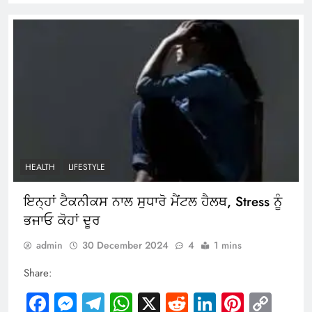
HEALTH
LIFESTYLE
ਇਨ੍ਹਾਂ ਟੈਕਨੀਕਸ ਨਾਲ ਸੁਧਾਰੋ ਮੈਂਟਲ ਹੈਲਥ, Stress ਨੂੰ
ਭਜਾਓ ਕੋਹਾਂ ਦੂਰ
admin
30 December 2024
4
1 mins
Share:
Facebook
Messenger
Telegram
WhatsApp
X
Reddit
LinkedIn
Pintere
Cop