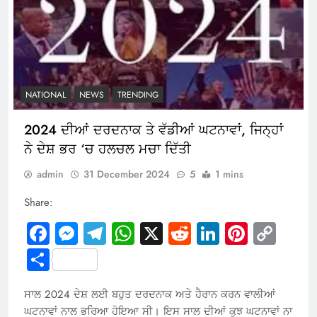
NATIONAL
NEWS
TRENDING
2024 ਦੀਆਂ ਦਰਦਨਾਕ ਤੇ ਵੱਡੀਆਂ ਘਟਨਾਵਾਂ, ਜਿਨ੍ਹਾਂ
ਨੇ ਦੇਸ਼ ਭਰ ‘ਚ ਹਲਚਲ ਮਚਾ ਦਿੱਤੀ
admin
31 December 2024
5
1 mins
Share:
Facebook
Messenger
Telegram
WhatsApp
X
Reddit
LinkedIn
Pintere
Cop
Link
Share
ਸਾਲ 2024 ਦੇਸ਼ ਲਈ ਬਹੁਤ ਦਰਦਨਾਕ ਅਤੇ ਹੈਰਾਨ ਕਰਨ ਵਾਲੀਆਂ
ਘਟਨਾਵਾਂ ਨਾਲ ਭਰਿਆ ਹੋਇਆ ਸੀ। ਇਸ ਸਾਲ ਦੀਆਂ ਕੁਝ ਘਟਨਾਵਾਂ ਨਾ