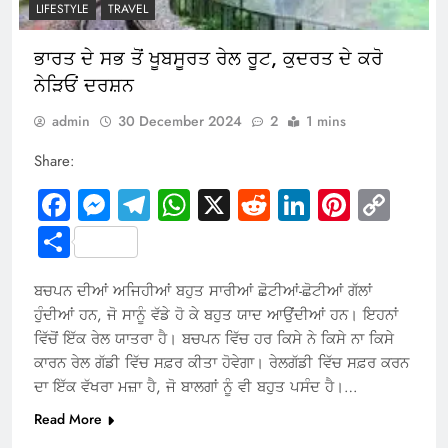
LIFESTYLE
TRAVEL
ਭਾਰਤ ਦੇ ਸਭ ਤੋਂ ਖੂਬਸੂਰਤ ਰੇਲ ਰੂਟ, ਕੁਦਰਤ ਦੇ ਕਰੋ
ਨੇੜਿਓਂ ਦਰਸ਼ਨ
admin
30 December 2024
2
1 mins
Share:
Facebook
Messenger
Telegram
WhatsApp
X
Reddit
LinkedIn
Pintere
Cop
Link
Share
ਬਚਪਨ ਦੀਆਂ ਅਜਿਹੀਆਂ ਬਹੁਤ ਸਾਰੀਆਂ ਛੋਟੀਆਂ-ਛੋਟੀਆਂ ਗੱਲਾਂ
ਹੁੰਦੀਆਂ ਹਨ, ਜੋ ਸਾਨੂੰ ਵੱਡੇ ਹੋ ਕੇ ਬਹੁਤ ਯਾਦ ਆਉਂਦੀਆਂ ਹਨ। ਇਹਨਾਂ
ਵਿੱਚੋਂ ਇੱਕ ਰੇਲ ਯਾਤਰਾ ਹੈ। ਬਚਪਨ ਵਿੱਚ ਹਰ ਕਿਸੇ ਨੇ ਕਿਸੇ ਨਾ ਕਿਸੇ
ਕਾਰਨ ਰੇਲ ਗੱਡੀ ਵਿੱਚ ਸਫ਼ਰ ਕੀਤਾ ਹੋਵੇਗਾ। ਰੇਲਗੱਡੀ ਵਿੱਚ ਸਫ਼ਰ ਕਰਨ
ਦਾ ਇੱਕ ਵੱਖਰਾ ਮਜ਼ਾ ਹੈ, ਜੋ ਬਾਲਗਾਂ ਨੂੰ ਵੀ ਬਹੁਤ ਪਸੰਦ ਹੈ।…
Read More