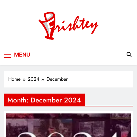
Skip
to
content
Your Window to the World
MENU
Home
2024
December
Month:
December 2024