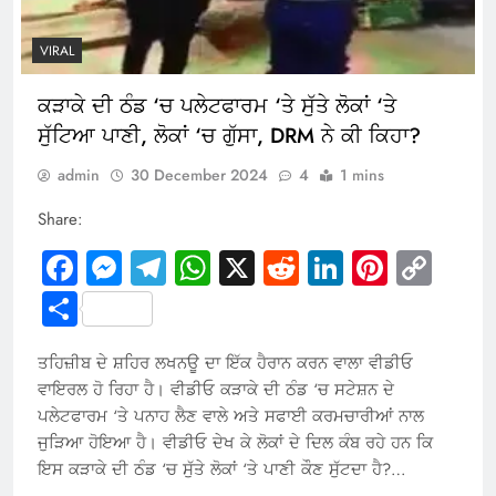
VIRAL
ਕੜਾਕੇ ਦੀ ਠੰਡ ‘ਚ ਪਲੇਟਫਾਰਮ ‘ਤੇ ਸੁੱਤੇ ਲੋਕਾਂ ‘ਤੇ
ਸੁੱਟਿਆ ਪਾਣੀ, ਲੋਕਾਂ ‘ਚ ਗੁੱਸਾ, DRM ਨੇ ਕੀ ਕਿਹਾ?
admin
30 December 2024
4
1 mins
Share:
Facebook
Messenger
Telegram
WhatsApp
X
Reddit
LinkedIn
Pintere
Cop
Link
Share
ਤਹਿਜ਼ੀਬ ਦੇ ਸ਼ਹਿਰ ਲਖਨਊ ਦਾ ਇੱਕ ਹੈਰਾਨ ਕਰਨ ਵਾਲਾ ਵੀਡੀਓ
ਵਾਇਰਲ ਹੋ ਰਿਹਾ ਹੈ। ਵੀਡੀਓ ਕੜਾਕੇ ਦੀ ਠੰਡ ‘ਚ ਸਟੇਸ਼ਨ ਦੇ
ਪਲੇਟਫਾਰਮ ‘ਤੇ ਪਨਾਹ ਲੈਣ ਵਾਲੇ ਅਤੇ ਸਫਾਈ ਕਰਮਚਾਰੀਆਂ ਨਾਲ
ਜੁੜਿਆ ਹੋਇਆ ਹੈ। ਵੀਡੀਓ ਦੇਖ ਕੇ ਲੋਕਾਂ ਦੇ ਦਿਲ ਕੰਬ ਰਹੇ ਹਨ ਕਿ
ਇਸ ਕੜਾਕੇ ਦੀ ਠੰਡ ‘ਚ ਸੁੱਤੇ ਲੋਕਾਂ ‘ਤੇ ਪਾਣੀ ਕੌਣ ਸੁੱਟਦਾ ਹੈ?…