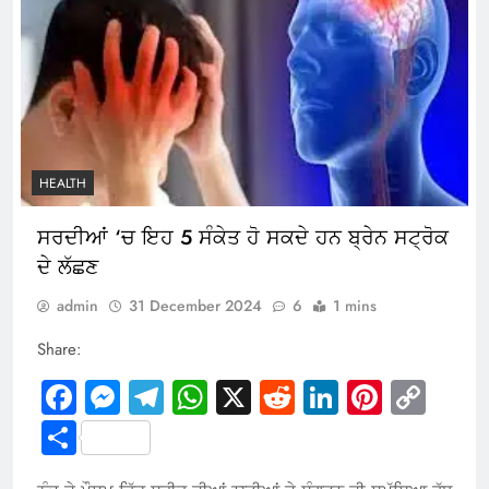
HEALTH
ਸਰਦੀਆਂ ‘ਚ ਇਹ 5 ਸੰਕੇਤ ਹੋ ਸਕਦੇ ਹਨ ਬ੍ਰੇਨ ਸਟ੍ਰੋਕ
ਦੇ ਲੱਛਣ
admin
31 December 2024
6
1 mins
Share:
Facebook
Messenger
Telegram
WhatsApp
X
Reddit
LinkedIn
Pintere
Cop
Link
Share