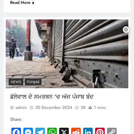
Read More
NEWS
PUNJAB
ਡੱਲੇਵਾਲ ਦੇ ਸਮਰਥਨ ’ਚ ਅੱਜ ਪੰਜਾਬ ਬੰਦ
admin
30 December 2024
28
1 mins
Share:
Facebook
Messenger
Telegram
WhatsApp
X
Reddit
LinkedIn
Pintere
Cop