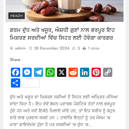
HEALTH
ਗਰਮ ਦੁੱਧ ਅਤੇ ਖਜੂਰ, ਔਸ਼ਧੀ ਗੁਣਾਂ ਨਾਲ ਭਰਪੂਰ ਇਹ
ਮਿਸ਼ਰਣ ਸਰਦੀਆਂ ਵਿੱਚ ਸਿਹਤ ਲਈ ਹੋਵੇਗਾ ਕਾਰਗਰ
admin
28 December 2024
5
1 mins
Share:
Facebook
Messenger
Telegram
WhatsApp
X
Reddit
LinkedIn
Pintere
Cop
Link
Share
ਦੁੱਧ ਅਤੇ ਖਜੂਰ ਦਾ ਮਿਸ਼ਰਣ ਸਦੀਆਂ ਤੋਂ ਸਿਹਤ ਲਈ ਅੰਮ੍ਰਿਤ ਮੰਨਿਆ
ਜਾਂਦਾ ਰਿਹਾ ਹੈ। ਇਹ ਦੋਵੇਂ ਭੋਜਨ ਪਦਾਰਥ ਪੌਸ਼ਟਿਕ ਤੱਤਾਂ ਨਾਲ ਭਰਪੂਰ
ਹੁੰਦੇ ਹਨ ਅਤੇ ਜਦੋਂ ਇਕੱਠੇ ਮਿਲਾਏ ਜਾਂਦੇ ਹਨ, ਤਾਂ ਇਹ ਸਰੀਰ ਨੂੰ ਬਹੁਤ
ਸਾਰੇ ਲਾਭ ਪ੍ਰਦਾਨ ਕਰਦੇ ਹਨ । ਹਾਲਾਂਕਿ ਇਨ੍ਹਾਂ ਨੂੰ ਹਰ ਮੌਸਮ ‘ਚ
ਖਾਣਾ ਫਾਇਦੇਮੰਦ ਹੁੰਦਾ ਹੈ ਪਰ ਸਰਦੀਆਂ ‘ਚ ਦੁੱਧ ‘ਚ…