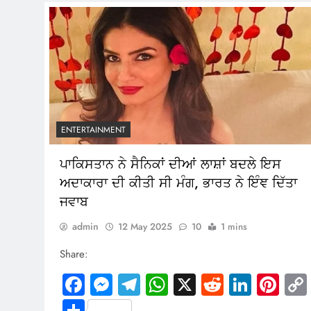
ENTERTAINMENT
ਪਾਕਿਸਤਾਨ ਨੇ ਸੈਨਿਕਾਂ ਦੀਆਂ ਲਾਸ਼ਾਂ ਬਦਲੇ ਇਸ
ਅਦਾਕਾਰਾ ਦੀ ਕੀਤੀ ਸੀ ਮੰਗ, ਭਾਰਤ ਨੇ ਇੰਞ ਦਿੱਤਾ
ਜਵਾਬ
admin
12 May 2025
10
1 mins
Share:
Facebook
Messenger
Telegram
WhatsApp
X
Reddit
Linked
Pin
Share