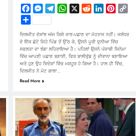
Facebook
Messenger
Telegram
WhatsApp
X
Reddit
LinkedI
Pinte
C
Li
Share
ਦਿਲਜੀਤ ਦੋਸਾਂਝ ਅੱਜ ਕਿਸੇ ਜਾਣ-ਪਛਾਣ ਦਾ ਮੋਹਤਾਜ ਨਹੀਂ। ਜਲੰਧਰ
ਦੇ ਇੱਕ ਛੋਟੇ ਜਿਹੇ ਪਿੰਡ ਤੋਂ ਉੱਠ ਕੇ, ਉਸਨੇ ਪੂਰੀ ਦੁਨੀਆ ਵਿੱਚ
ਸਫਲਤਾ ਦਾ ਝੰਡਾ ਲਹਿਰਾਇਆ ਹੈ। ਪਹਿਲਾਂ ਉਸਨੇ ਪੰਜਾਬੀ ਸਿਨੇਮਾ
ਵਿੱਚ ਆਪਣੀ ਪਛਾਣ ਬਣਾਈ, ਫਿਰ ਬਾਲੀਵੁੱਡ ਨੂੰ ਦੀਵਾਨਾ ਬਣਾਇਆ
ਅਤੇ ਹੁਣ ਉਹ ਵਿਦੇਸ਼ਾਂ ਵਿੱਚ ਮਸ਼ਹੂਰ ਹੋ ਗਿਆ ਹੈ। ਹਾਲ ਹੀ ਵਿੱਚ,
ਦਿਲਜੀਤ ਨੇ ਮੇਟ ਗਾਲਾ…
Read More