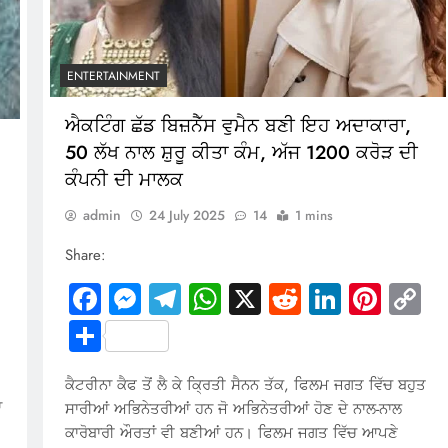
ENTERTAINMENT
ਐਕਟਿੰਗ ਛੱਡ ਬਿਜ਼ਨੈੱਸ ਵੁਮੈਨ ਬਣੀ ਇਹ ਅਦਾਕਾਰਾ,
50 ਲੱਖ ਨਾਲ ਸ਼ੁਰੂ ਕੀਤਾ ਕੰਮ, ਅੱਜ 1200 ਕਰੋੜ ਦੀ
ਕੰਪਨੀ ਦੀ ਮਾਲਕ
admin
24 July 2025
14
1 mins
Share:
Facebook
Messenger
Telegram
WhatsApp
X
Reddit
LinkedI
Pinte
C
In
terest
Copy
Li
Share
Link
ਕੈਟਰੀਨਾ ਕੈਫ ਤੋਂ ਲੈ ਕੇ ਕ੍ਰਿਤੀ ਸੈਨਨ ਤੱਕ, ਫਿਲਮ ਜਗਤ ਵਿੱਚ ਬਹੁਤ
ਾ
ਸਾਰੀਆਂ ਅਭਿਨੇਤਰੀਆਂ ਹਨ ਜੋ ਅਭਿਨੇਤਰੀਆਂ ਹੋਣ ਦੇ ਨਾਲ-ਨਾਲ
ਕਾਰੋਬਾਰੀ ਔਰਤਾਂ ਵੀ ਬਣੀਆਂ ਹਨ। ਫਿਲਮ ਜਗਤ ਵਿੱਚ ਆਪਣੇ