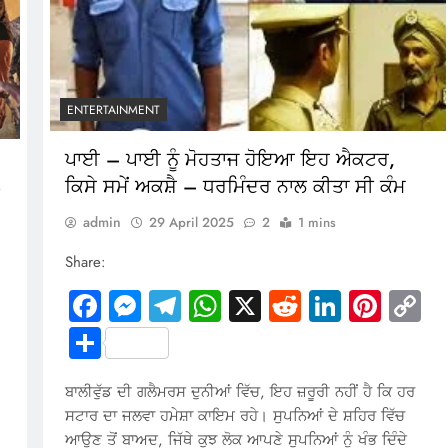
ENTERTAINMENT
ਪਾਈ – ਪਾਈ ਨੂੰ ਮੋਹਤਾਜ ਹੋਇਆ ਇਹ ਐਕਟਰ,
ਕਿਸੇ ਸਮੇਂ ਅਕਸ਼ੈ – ਧਰਮਿੰਦਰ ਨਾਲ ਕੀਤਾ ਸੀ ਕੰਮ
admin
29 April 2025
2
1 mins
Share:
Facebook
Messenger
Telegram
WhatsApp
X
Reddit
LinkedI
Pinte
C
Li
In
terest
Copy
Share
Link
ਬਾਲੀਵੁੱਡ ਦੀ ਗਲੈਮਰਸ ਦੁਨੀਆਂ ਵਿੱਚ, ਇਹ ਜ਼ਰੂਰੀ ਨਹੀਂ ਹੈ ਕਿ ਹਰ
ਸਟਾਰ ਦਾ ਜਲਵਾ ਹਮੇਸ਼ਾ ਕਾਇਮ ਰਹੇ। ਸੁਪਨਿਆਂ ਦੇ ਸ਼ਹਿਰ ਵਿੱਚ
ਆਉਣ ਤੋਂ ਬਾਅਦ, ਜਿੱਥੇ ਕੁਝ ਲੋਕ ਆਪਣੇ ਸੁਪਨਿਆਂ ਨੂੰ ਖੰਭ ਦਿੰਦੇ