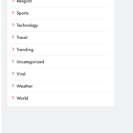
Religion
Sports
Technology
Travel
Trending
Uncategorized
Viral
Weather
n
rest
opy
nk
World