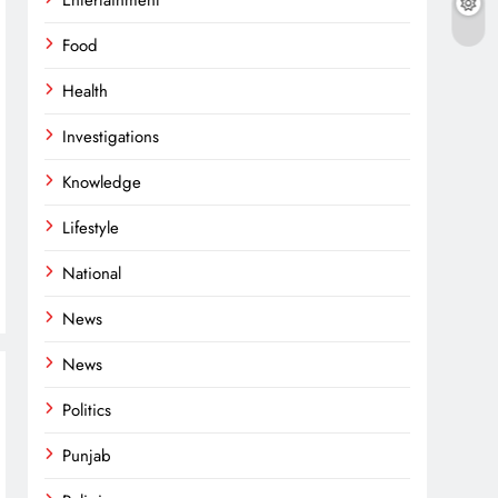
Entertainment
n
rest
opy
Food
nk
Health
Investigations
Knowledge
Lifestyle
National
News
News
Politics
Punjab