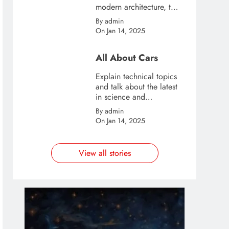
modern architecture, this
template is great for
By admin
creating stories about
On Jan 14, 2025
urban and city tourism.
All About Cars
Explain technical topics
and talk about the latest
in science and
technology with this
By admin
clean and futuristic
On Jan 14, 2025
template.
n
rest
opy
View all stories
nk