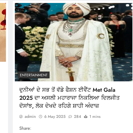
ENTERTAINMENT
ਦੁਨੀਆਂ ਦੇ ਸਭ ਤੋਂ ਵੱਡੇ ਫੈਸ਼ਨ ਈਵੈਂਟ Met Gala
2025 ਦਾ ਅਸਲੀ ਮਹਾਰਾਜਾ ਨਿਕਲਿਆ ਦਿਲਜੀਤ
ਦੋਸਾਂਝ, ਲੋਕ ਦੇਖਦੇ ਰਹਿਗੇ ਸ਼ਾਹੀ ਅੰਦਾਜ਼
admin
6 May 2025
284
1 mins
In
terest
Copy
Link
Share: