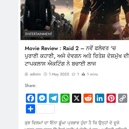
ENTERTAINMENT
Movie Review : Raid 2 – ਨਵੇਂ ਫਲੇਵਰ ‘ਚ
ਪੁਰਾਣੀ ਕਹਾਣੀ, ਅਜੇ ਦੇਵਗਨ ਅਤੇ ਰਿਤੇਸ਼ ਦੇਸ਼ਮੁੱਖ ਦੀ
ਟਾਪਕਲਾਸ ਐਕਟਿੰਗ ਨੇ ਬਚਾਈ ਲਾਜ
admin
1 May 2025
1
1 mins
Share:
Facebook
Messenger
Telegram
WhatsApp
X
Reddit
Linked
Pin
Share
ਕੁਝ ਫਿਲਮਾਂ ਦਾ ਇੰਨਾ ਡੂੰਘਾ ਪ੍ਰਭਾਵ ਹੁੰਦਾ ਹੈ ਕਿ ਉਨ੍ਹਾਂ ਦੇ ਦੂਜੇ