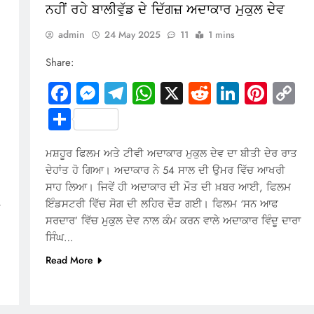
ਨਹੀਂ ਰਹੇ ਬਾਲੀਵੁੱਡ ਦੇ ਦਿੱਗਜ਼ ਅਦਾਕਾਰ ਮੁਕੁਲ ਦੇਵ
admin
24 May 2025
11
1 mins
Share:
Facebook
Messenger
Telegram
WhatsApp
X
Reddit
LinkedI
Pinte
C
Li
Share
In
terest
Copy
Link
ਮਸ਼ਹੂਰ ਫਿਲਮ ਅਤੇ ਟੀਵੀ ਅਦਾਕਾਰ ਮੁਕੁਲ ਦੇਵ ਦਾ ਬੀਤੀ ਦੇਰ ਰਾਤ
ਦੇਹਾਂਤ ਹੋ ਗਿਆ। ਅਦਾਕਾਰ ਨੇ 54 ਸਾਲ ਦੀ ਉਮਰ ਵਿੱਚ ਆਖਰੀ
ਸਾਹ ਲਿਆ। ਜਿਵੇਂ ਹੀ ਅਦਾਕਾਰ ਦੀ ਮੌਤ ਦੀ ਖ਼ਬਰ ਆਈ, ਫਿਲਮ
ਇੰਡਸਟਰੀ ਵਿੱਚ ਸੋਗ ਦੀ ਲਹਿਰ ਦੌੜ ਗਈ। ਫਿਲਮ ‘ਸਨ ਆਫ
ਸਰਦਾਰ’ ਵਿੱਚ ਮੁਕੁਲ ਦੇਵ ਨਾਲ ਕੰਮ ਕਰਨ ਵਾਲੇ ਅਦਾਕਾਰ ਵਿੰਦੂ ਦਾਰਾ
ਸਿੰਘ…
Read More