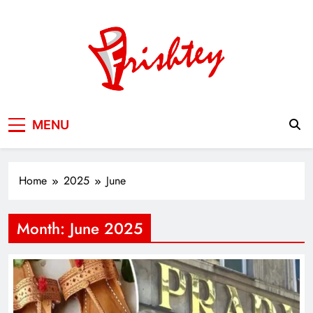
Skip
to
content
Your Window to the World
MENU
Home
2025
June
Month:
June 2025