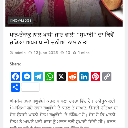
KNOWLEDGE
ਪਾਨ-ਤੰਬਾਕੂ ਨਾਲ ਖਾਧੀ ਜਾਣ ਵਾਲੀ “ਸੁਪਾਰੀ” ਦਾ ਕਿਵੇਂ
ਜੁੜਿਆ ਅਪਰਾਧ ਦੀ ਦੁਨੀਆਂ ਨਾਲ ਨਾਤਾ
admin
12 June 2025
13
1 mins
Share:
Facebook
Messenger
Telegram
WhatsApp
X
Reddit
LinkedIn
Pintere
Cop
Link
Share
ਅੱਜਕੱਲ ਰਾਜਾ ਰਘੂਵੰਸ਼ੀ ਕਤਲ ਮਾਮਲਾ ਚਰਚਾ ਵਿੱਚ ਹੈ। ਹਨੀਮੂਨ ਲਈ
ਮੇਘਾਲਿਆ ਗਏ ਰਾਜਾ ਰਘੂਵੰਸ਼ੀ ਦੇ ਕਤਲ ਤੋਂ ਬਾਅਦ, ਉਸਦੀ ਹੱਤਿਆ ਦਾ
ਦੋਸ਼ ਉਸਦੀ ਪਤਨੀ ਸੋਨਮ ਰਘੂਵੰਸ਼ੀ ‘ਤੇ ਲੱਗਿਆ ਹੈ। ਦੋਸ਼ ਹੈ ਕਿ ਪਤਨੀ
ਸੋਨਮ ਨੇ ਆਪਣੇ ਪਤੀ ਰਾਜਾ ਨੂੰ ਮਾਰਨ ਲਈ ਸੁਪਾਰੀ ਦਿੱਤੀ ਸੀ। ਕਤਲ