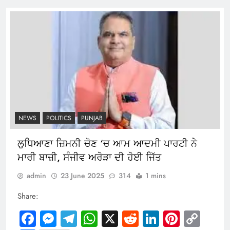
NEWS
POLITICS
PUNJAB
ਲੁਧਿਆਣਾ ਜ਼ਿਮਨੀ ਚੋਣ ‘ਚ ਆਮ ਆਦਮੀ ਪਾਰਟੀ ਨੇ
ਮਾਰੀ ਬਾਜ਼ੀ, ਸੰਜੀਵ ਅਰੋੜਾ ਦੀ ਹੋਈ ਜਿੱਤ
admin
23 June 2025
314
1 mins
Share:
Facebook
Messenger
Telegram
WhatsApp
X
Reddit
LinkedIn
Pintere
Cop