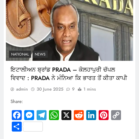
NATIONAL
NEWS
ਇਟਾਲੀਅਨ ਬ੍ਰਾਂਡ PRADA – ਕੋਲਹਾਪੁਰੀ ਚੱਪਲ
ਵਿਵਾਦ : PRADA ਨੇ ਮੰਨਿਆ ਕਿ ਭਾਰਤ ਤੋਂ ਕੀਤਾ ਕਾਪੀ
admin
30 June 2025
9
1 mins
Share:
Facebook
Messenger
Telegram
WhatsApp
X
Reddit
LinkedIn
Pintere
Cop
Link
Share