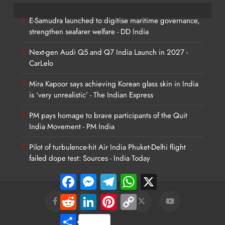
E-Samudra launched to digitise maritime governance,
strengthen seafarer welfare - DD India
Next-gen Audi Q5 and Q7 India Launch in 2027 -
CarLelo
Mira Kapoor says achieving Korean glass skin in India
is ‘very unrealistic’ - The Indian Express
PM pays homage to brave participants of the Quit
India Movement - PM India
Pilot of turbulence-hit Air India Phuket-Delhi flight
failed dope test: Sources - India Today
Facebook
Messenger
Telegram
WhatsApp
X
Reddit
LinkedIn
Pinterest
Copy
Link
Share