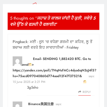
5 thoughts on “
ਜਹਾਜ਼ ਤੇ ਕਾਲਜ ਜਾਂਦੀ ਹੈ ਕੁੜੀ, ਸਵੇਰੇ 5
ਵਜੇ ਉੱਠ ਕੇ ਫੜਦੀ ਹੈ ਫਲਾਈਟ
”
Pingback:
ਮਈ - ਜੂਨ 'ਚ ਵਧੇਗਾ ਗਰਮੀ ਦਾ ਕਹਿਰ, ਲੂ ਤੋਂ
ਬਚਾਅ ਲਈ ਵਰਤੋ ਇਹ ਸਾਵਧਾਨੀਆਂ - Frishtey
Email- SENDING 1,882420 BTC. Go to
withdrawal >>
https://yandex.com/poll/7HqNsFACc4dya6qN3zJ4f5?
hs=75acd097040860d774aad12f47f37521&
says:
15 June 2025 at 3:21 PM
3g5sho
REPLY
Binance美国注册
says: