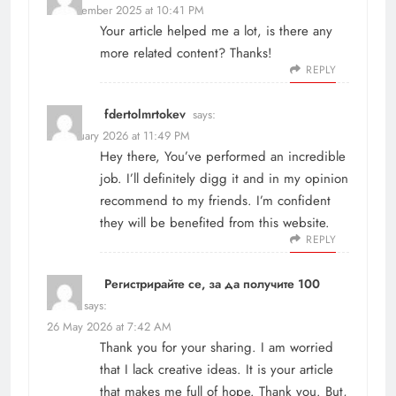
15 December 2025 at 10:41 PM
Your article helped me a lot, is there any
more related content? Thanks!
REPLY
fdertolmrtokev
says:
9 February 2026 at 11:49 PM
Hey there, You’ve performed an incredible
job. I’ll definitely digg it and in my opinion
recommend to my friends. I’m confident
they will be benefited from this website.
REPLY
Регистрирайте се, за да получите 100
USDT
says:
26 May 2026 at 7:42 AM
Thank you for your sharing. I am worried
that I lack creative ideas. It is your article
that makes me full of hope. Thank you. But,