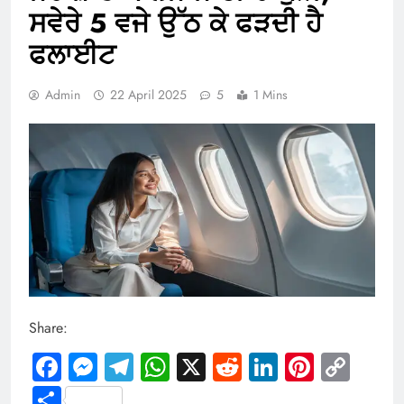
ਸਵੇਰੇ 5 ਵਜੇ ਉੱਠ ਕੇ ਫੜਦੀ ਹੈ
ਫਲਾਈਟ
Admin
22 April 2025
5
1 Mins
Share:
Facebook
Messenger
Telegram
WhatsApp
X
Reddit
LinkedIn
Pintere
Cop
Link
Share