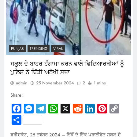
PUNJAB
TRENDING
VIRAL
ਸਕੂਲ ਦੇ ਬਾਹਰ ਹੰਗਾਮਾ ਕਰਨ ਵਾਲੇ ਵਿਦਿਆਰਥੀਆਂ ਨੂੰ
ਪੁਲਿਸ ਨੇ ਦਿੱਤੀ ਅਨੋਖੀ ਸਜ਼ਾ
admin
25 November 2024
2
1 mins
Share:
Facebook
Messenger
Telegram
WhatsApp
X
Reddit
LinkedIn
Pintere
Cop
Link
Share
ਫਰੀਦਕੋਟ, 25 ਨਵੰਬਰ 2024 – ਇੱਥੋਂ ਦੇ ਇੱਕ ਪ੍ਰਾਈਵੇਟ ਸਕੂਲ ਦੇ