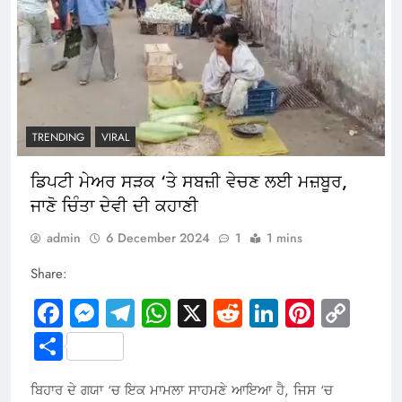
TRENDING
VIRAL
ਡਿਪਟੀ ਮੇਅਰ ਸੜਕ ‘ਤੇ ਸਬਜ਼ੀ ਵੇਚਣ ਲਈ ਮਜ਼ਬੂਰ,
ਜਾਣੋ ਚਿੰਤਾ ਦੇਵੀ ਦੀ ਕਹਾਣੀ
admin
6 December 2024
1
1 mins
Share:
Facebook
Messenger
Telegram
WhatsApp
X
Reddit
LinkedIn
Pintere
Cop
Link
Share
ਬਿਹਾਰ ਦੇ ਗਯਾ ‘ਚ ਇਕ ਮਾਮਲਾ ਸਾਹਮਣੇ ਆਇਆ ਹੈ, ਜਿਸ ‘ਚ