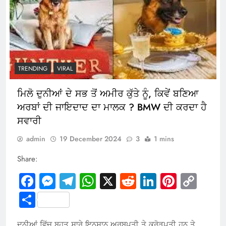
TRENDING
VIRAL
ਮਿਲੋ ਦੁਨੀਆਂ ਦੇ ਸਭ ਤੋਂ ਅਮੀਰ ਕੁੱਤੇ ਨੂੰ, ਕਿਵੇਂ ਬਣਿਆ
ਅਰਬਾਂ ਦੀ ਜਾਇਦਾਦ ਦਾ ਮਾਲਕ ? BMW ਦੀ ਕਰਦਾ ਹੈ
ਸਵਾਰੀ
admin
19 December 2024
3
1 mins
Share:
Facebook
Messenger
Telegram
WhatsApp
X
Reddit
LinkedIn
Pintere
Cop
Link
Share
ਦੁਨੀਆਂ ਵਿੱਚ ਬਹੁਤ ਸਾਰੇ ਇਨਸਾਨ ਅਰਬਪਤੀ ਤੇ ਕਰੋੜਪਤੀ ਹਨ ਤੇ