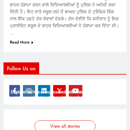
ਬਾਹਰ ਹੰਗਾਮਾ ਕਰਨ ਵਾਲੇ ਵਿਦਿਆਰਥੀਆਂ ਨੂੰ ਪੁਲਿਸ ਨੇ ਅਨੋਖੀ ਸਜ਼ਾ
ਦਿੱਤੀ ਹੈ। ਇਹ ਸਾਰੇ ਸਕੂਲ ਸਮੇਂ ਤੋਂ ਬਾਅਦ ਪੁਲਿਸ ਦੇ ਟ੍ਰੈਫਿਕ ਵਿੰਗ
ਨਾਲ ਇੱਕ ਹਫ਼ਤੇ ਤੱਕ ਸੇਵਾਵਾਂ ਦੇਣਗੇ। ਦੱਸ ਦੇਈਏ ਕਿ ਸ਼ਨੀਵਾਰ ਨੂੰ ਇਕ
ਪ੍ਰਾਈਵੇਟ ਸਕੂਲ ਦੇ ਬਾਹਰ ਵਿਦਿਆਰਥੀਆਂ ਨੇ ਹੰਗਾਮਾ ਕਰ ਦਿੱਤਾ ਸੀ।
…
Read More
Follow Us on
Modernist Travel Guide
All About Cars
Inspired by the clean and minimalistic look of modern
Explain technical topics and talk about the latest in
architecture, this template is great for creating stories
science and technology with this clean and futuristic
about urban and city tourism.
template.
By admin
By admin
On Jan 14, 2025
On Jan 14, 2025
View all stories