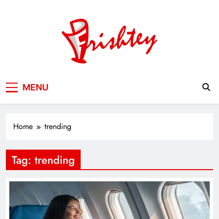
Skip
to
content
Your Window to the World
MENU
Home
trending
Tag:
trending