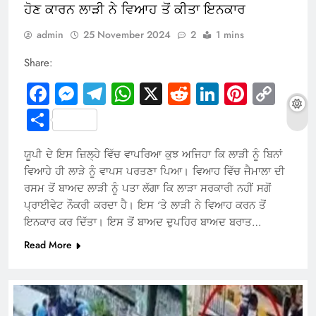
ਹੋਣ ਕਾਰਨ ਲਾੜੀ ਨੇ ਵਿਆਹ ਤੋਂ ਕੀਤਾ ਇਨਕਾਰ
admin
25 November 2024
2
1 mins
Share:
Facebook
Messenger
Telegram
WhatsApp
X
Reddit
LinkedIn
Pintere
Cop
Link
Share
ਯੂਪੀ ਦੇ ਇਸ ਜ਼ਿਲ੍ਹੇ ਵਿੱਚ ਵਾਪਰਿਆ ਕੁਝ ਅਜਿਹਾ ਕਿ ਲਾੜੀ ਨੂੰ ਬਿਨਾਂ
ਵਿਆਹੇ ਹੀ ਲਾੜੇ ਨੂੰ ਵਾਪਸ ਪਰਤਣਾ ਪਿਆ। ਵਿਆਹ ਵਿੱਚ ਜੈਮਾਲਾ ਦੀ
ਰਸਮ ਤੋਂ ਬਾਅਦ ਲਾੜੀ ਨੂੰ ਪਤਾ ਲੱਗਾ ਕਿ ਲਾੜਾ ਸਰਕਾਰੀ ਨਹੀਂ ਸਗੋਂ
ਪ੍ਰਾਈਵੇਟ ਨੌਕਰੀ ਕਰਦਾ ਹੈ। ਇਸ ‘ਤੇ ਲਾੜੀ ਨੇ ਵਿਆਹ ਕਰਨ ਤੋਂ
ਇਨਕਾਰ ਕਰ ਦਿੱਤਾ। ਇਸ ਤੋਂ ਬਾਅਦ ਦੁਪਹਿਰ ਬਾਅਦ ਬਰਾਤ…
Read More