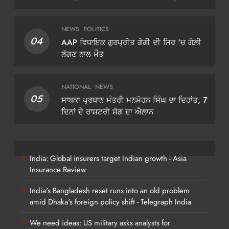
ਡੀਜੀਪੀ ਗੌਰਵ ਯਾਦਵ
NEWS
POLITICS
04
AAP ਵਿਧਾਇਕ ਗੁਰਪ੍ਰੀਤ ਗੋਗੀ ਦੀ ਸਿਰ ‘ਚ ਗੋਲ਼ੀ
ਲੱਗਣ ਨਾਲ ਮੌਤ
NATIONAL
NEWS
05
ਸਾਬਕਾ ਪ੍ਰਧਾਨ ਮੰਤਰੀ ਮਨਮੋਹਨ ਸਿੰਘ ਦਾ ਦਿਹਾਂਤ, 7
ਦਿਨਾਂ ਦੇ ਰਾਸ਼ਟਰੀ ਸੋਗ ਦਾ ਐਲਾਨ
India: Global insurers target Indian growth - Asia
Insurance Review
India's Bangladesh reset runs into an old problem
amid Dhaka's foreign policy shift - Telegraph India
We need ideas: US military asks analysts for