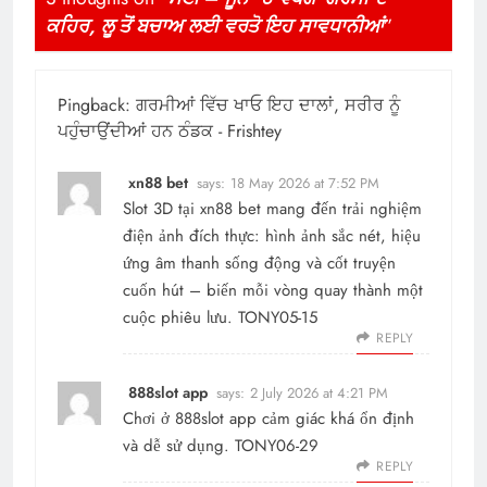
ਕਹਿਰ, ਲੂ ਤੋਂ ਬਚਾਅ ਲਈ ਵਰਤੋ ਇਹ ਸਾਵਧਾਨੀਆਂ
”
Pingback:
ਗਰਮੀਆਂ ਵਿੱਚ ਖਾਓ ਇਹ ਦਾਲਾਂ, ਸਰੀਰ ਨੂੰ
ਪਹੁੰਚਾਉਂਦੀਆਂ ਹਨ ਠੰਡਕ - Frishtey
xn88 bet
says:
18 May 2026 at 7:52 PM
Slot 3D tại
xn88 bet
mang đến trải nghiệm
điện ảnh đích thực: hình ảnh sắc nét, hiệu
ứng âm thanh sống động và cốt truyện
cuốn hút – biến mỗi vòng quay thành một
cuộc phiêu lưu. TONY05-15
REPLY
888slot app
says:
2 July 2026 at 4:21 PM
Chơi ở 888slot app cảm giác khá ổn định
và dễ sử dụng. TONY06-29
REPLY