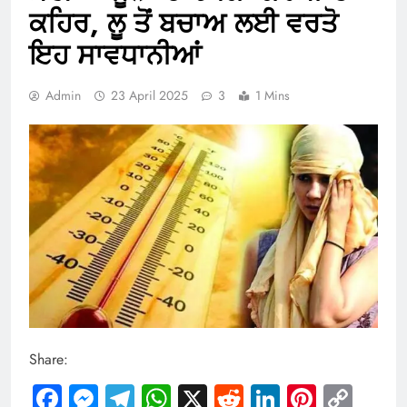
ਕਹਿਰ, ਲੂ ਤੋਂ ਬਚਾਅ ਲਈ ਵਰਤੋ
ਇਹ ਸਾਵਧਾਨੀਆਂ
Admin
23 April 2025
3
1 Mins
Share:
Facebook
Messenger
Telegram
WhatsApp
X
Reddit
LinkedIn
Pintere
Cop