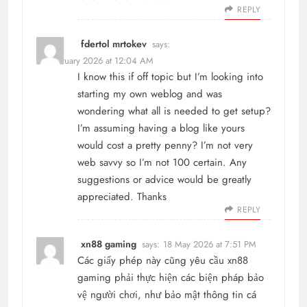
REPLY
fdertol mrtokev
says:
11 February 2026 at 12:04 AM
I know this if off topic but I’m looking into
starting my own weblog and was
wondering what all is needed to get setup?
I’m assuming having a blog like yours
would cost a pretty penny? I’m not very
web savvy so I’m not 100 certain. Any
suggestions or advice would be greatly
appreciated. Thanks
REPLY
xn88 gaming
says:
18 May 2026 at 7:51 PM
Các giấy phép này cũng yêu cầu
xn88
gaming
phải thực hiện các biện pháp bảo
vệ người chơi, như bảo mật thông tin cá