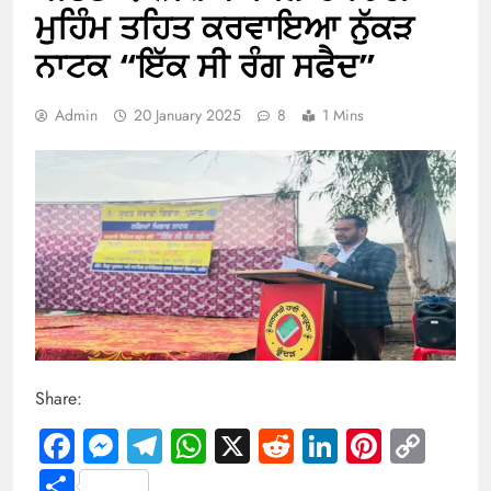
ਮੁਹਿੰਮ ਤਹਿਤ ਕਰਵਾਇਆ ਨੁੱਕੜ
ਨਾਟਕ “ਇੱਕ ਸੀ ਰੰਗ ਸਫੈਦ”
Admin
20 January 2025
8
1 Mins
Share:
Facebook
Messenger
Telegram
WhatsApp
X
Reddit
LinkedIn
Pintere
Cop
Link
Share