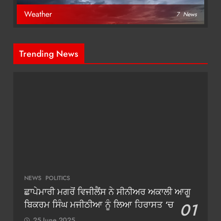
Weather
7
News
Trending News
NEWS
POLITICS
ਛਾਪੇਮਾਰੀ ਮਗਰੋਂ ਵਿਜੀਲੈਂਸ ਨੇ ਸੀਨੀਅਰ ਅਕਾਲੀ ਆਗੂ
ਬਿਕਰਮ ਸਿੰਘ ਮਜੀਠੀਆ ਨੂੰ ਲਿਆ ਹਿਰਾਸਤ ‘ਚ
01
25 June 2025