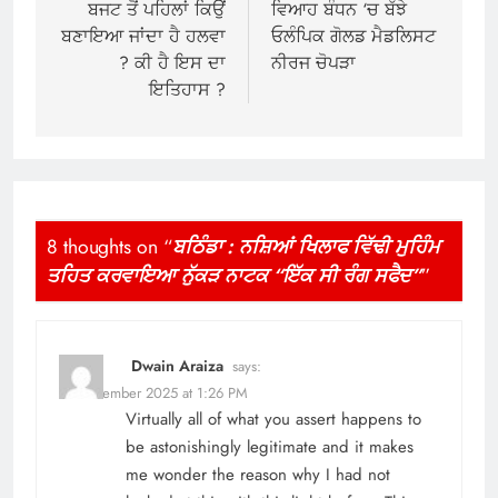
navigation
ਬਜਟ ਤੋਂ ਪਹਿਲਾਂ ਕਿਉਂ
ਵਿਆਹ ਬੰਧਨ ‘ਚ ਬੱਝੇ
ਬਣਾਇਆ ਜਾਂਦਾ ਹੈ ਹਲਵਾ
ਓਲੰਪਿਕ ਗੋਲਡ ਮੈਡਲਿਸਟ
? ਕੀ ਹੈ ਇਸ ਦਾ
ਨੀਰਜ ਚੋਪੜਾ
ਇਤਿਹਾਸ ?
8 thoughts on “
ਬਠਿੰਡਾ : ਨਸ਼ਿਆਂ ਖਿਲਾਫ ਵਿੱਢੀ ਮੁਹਿੰਮ
ਤਹਿਤ ਕਰਵਾਇਆ ਨੁੱਕੜ ਨਾਟਕ “ਇੱਕ ਸੀ ਰੰਗ ਸਫੈਦ”
”
Dwain Araiza
says:
16 December 2025 at 1:26 PM
Virtually all of what you assert happens to
be astonishingly legitimate and it makes
me wonder the reason why I had not