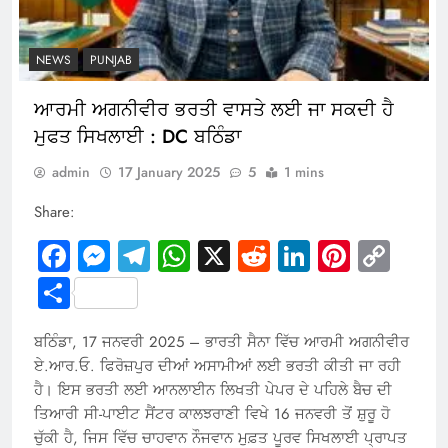
NEWS
PUNJAB
ਆਰਮੀ ਅਗਨੀਵੀਰ ਭਰਤੀ ਵਾਸਤੇ ਲਈ ਜਾ ਸਕਦੀ ਹੈ
ਮੁਫਤ ਸਿਖਲਾਈ : DC ਬਠਿੰਡਾ
admin
17 January 2025
5
1 mins
Share:
Facebook
Messenger
Telegram
WhatsApp
X
Reddit
LinkedIn
Pintere
Cop
Link
Share
ਬਠਿੰਡਾ, 17 ਜਨਵਰੀ 2025 – ਭਾਰਤੀ ਸੈਨਾ ਵਿੱਚ ਆਰਮੀ ਅਗਨੀਵੀਰ
ਏ.ਆਰ.ਓ. ਫਿਰੋਜ਼ਪੁਰ ਦੀਆਂ ਅਸਾਮੀਆਂ ਲਈ ਭਰਤੀ ਕੀਤੀ ਜਾ ਰਹੀ
ਹੈ। ਇਸ ਭਰਤੀ ਲਈ ਆਨਲਾਈਨ ਲਿਖਤੀ ਪੇਪਰ ਦੇ ਪਹਿਲੇ ਬੈਚ ਦੀ
ਤਿਆਰੀ ਸੀ-ਪਾਈਟ ਸੈਂਟਰ ਕਾਲਝਰਾਣੀ ਵਿਖੇ 16 ਜਨਵਰੀ ਤੋਂ ਸ਼ੁਰੂ ਹੋ
ਚੁੱਕੀ ਹੈ, ਜਿਸ ਵਿੱਚ ਚਾਹਵਾਨ ਨੌਜਵਾਨ ਮੁਫ਼ਤ ਪੂਰਵ ਸਿਖਲਾਈ ਪ੍ਰਾਪਤ