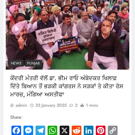
NEWS
PUNJAB
ਕੇਂਦਰੀ ਮੰਤਰੀ ਵੱਲੋਂ ਡਾ. ਭੀਮ ਰਾਓ ਅੰਬੇਦਕਰ ਖਿਲਾਫ਼
ਦਿੱਤੇ ਬਿਆਨ ਤੋਂ ਭੜਕੀ ਕਾਂਗਰਸ ਨੇ ਸੜਕਾਂ ਤੇ ਕੀਤਾ ਰੋਸ
ਮਾਰਚ, ਮੰਗਿਆ ਅਸਤੀਫਾ
admin
23 January 2025
2
1 mins
Share:
Facebook
Messenger
Telegram
WhatsApp
X
Reddit
LinkedIn
Pintere
Cop