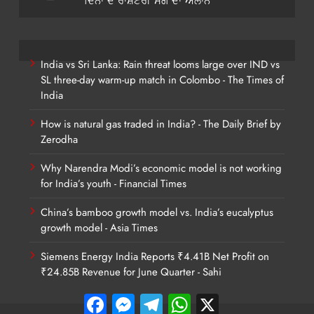
ਦਿਨਾਂ ਦੇ ਰਾਸ਼ਟਰੀ ਸੋਗ ਦਾ ਐਲਾਨ
India vs Sri Lanka: Rain threat looms large over IND vs
SL three-day warm-up match in Colombo - The Times of
India
How is natural gas traded in India? - The Daily Brief by
Zerodha
Why Narendra Modi’s economic model is not working
for India’s youth - Financial Times
China’s bamboo growth model vs. India’s eucalyptus
growth model - Asia Times
Siemens Energy India Reports ₹4.41B Net Profit on
₹24.85B Revenue for June Quarter - Sahi
Facebook
Messenger
Telegram
WhatsApp
X