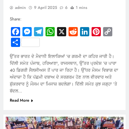
admin
9 April 2025
6
1 mins
Share:
Facebook
Messenger
Telegram
WhatsApp
X
Reddit
LinkedIn
Pintere
Cop
Link
Share
ਉੱਤਰ ਭਾਰਤ ਦੇ ਮੈਦਾਨੀ ਇਲਾਕਿਆਂ ’ਚ ਗਰਮੀ ਦਾ ਕਹਿਰ ਜਾਰੀ ਹੈ।
ਦਿੱਲੀ ਸਮੇਤ ਪੰਜਾਬ, ਹਰਿਆਣਾ, ਰਾਜਸਥਾਨ, ਉੱਤਰ ਪ੍ਰਦੇਸ਼ ’ਚ ਪਾਰਾ
40 ਡਿਗਰੀ ਸੈਲਸੀਅਸ ਤੋਂ ਪਾਰ ਜਾ ਰਿਹਾ ਹੈ। ਉੱਧਰ ਮੌਸਮ ਵਿਭਾਗ ਦਾ
ਅੰਦਾਜ਼ਾ ਹੈ ਕਿ ਪੱਛਮੀ ਦਬਾਅ ਦੇ ਸਰਗਰਮ ਹੋਣ ਨਾਲ ਵੀਰਵਾਰ ਅਤੇ
ਸ਼ੁੱਕਰਵਾਰ ਨੂੰ ਮੌਸਮ ਦਾ ਮਿਜਾਜ਼ ਬਦਲੇਗਾ। ਦਿੱਲੀ ਸਮੇਤ ਕੁਝ ਜਗ੍ਹਾ ’ਤੇ
ਬੱਦਲ…
Read More