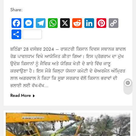
Share:
Facebook
Messenger
Telegram
WhatsApp
X
Reddit
LinkedIn
Pintere
Cop
Link
Share
ਬਠਿੰਡਾ 28 ਦਸੰਬਰ 2024 – ਰਾਸ਼ਟਰੀ ਕਿਸਾਨ ਦਿਵਸ ਸਥਾਨਕ ਬਾਦਲ
ਰੋਡ ਪਾਵਨਧਾਮ ਵਿਖੇ ਆਯੋਜਿਤ ਕੀਤਾ ਗਿਆ। ਇਸ ਪ੍ਰੋਗਰਾਮ ਦਾ ਮੁੱਖ
ਉਦੇਸ਼ ਕਿਸਾਨਾਂ ਨੂੰ ਜੈਵਿਕ ਅਤੇ ਯੋਗਿਕ ਖੇਤੀ ਦੇ ਬਾਰੇ ਵਿੱਚ ਜਾਣੂ
ਕਰਵਾਉਣਾ ਹੈ। ਇਸ ਮੌਕੇ ਜ਼ਿਲ੍ਹਾ ਯੋਜਨਾ ਕਮੇਟੀ ਦੇ ਚੇਅਰਮੈਨ ਅੰਮ੍ਰਿਤ
ਲਾਲ ਅਗਰਵਾਲ ਨੇ ਕਿਹਾ ਕਿ ਸੂਬਾ ਸਰਕਾਰ ਵੱਲੋਂ ਕਿਸਾਨ ਭਰਾਵਾਂ ਦੀ
ਭਲਾਈ ਲਈ ਵੱਖ-ਵੱਖ…
Read More