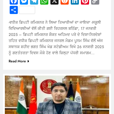
Facebook
Messenger
Telegram
WhatsApp
X
Reddit
LinkedIn
Pintere
Cop
Link
Share
-ਵਧੀਕ ਡਿਪਟੀ ਕਮਿਸ਼ਨਰ ਨੇ ਲਿਆ ਤਿਆਰੀਆਂ ਦਾ ਜਾਇਜ਼ਾ -ਸਕੂਲੀ
ਵਿਦਿਆਰਥੀਆਂ ਵੱਲੋਂ ਕੀਤੀ ਗਈ ਰਿਹਰਸਲ ਬਠਿੰਡਾ, 17 ਜਨਵਰੀ
2025 – ਡਿਪਟੀ ਕਮਿਸ਼ਨਰ ਸ਼ੌਕਤ ਅਹਿਮਦ ਪਰੇ ਦੇ ਦਿਸ਼ਾ-ਨਿਰਦੇਸ਼ਾਂ
ਤਹਿਤ ਵਧੀਕ ਡਿਪਟੀ ਕਮਿਸ਼ਨਰ ਜਨਰਲ ਮੈਡਮ ਪੂਨਮ ਸਿੰਘ ਵੱਲੋਂ ਅੱਜ
ਸਥਾਨਕ ਸ਼ਹੀਦ ਭਗਤ ਸਿੰਘ ਖੇਡ ਸਟੇਡੀਅਮ ਵਿਖੇ 26 ਜਨਵਰੀ 2025
ਨੂੰ ਗਣਤੰਤਰਤਾ ਦਿਵਸ ਮੌਕੇ ਹੋਣ ਵਾਲੇ ਜ਼ਿਲ੍ਹਾ ਪੱਧਰੀ ਸਮਾਗਮ…
Read More