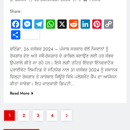
Share:
Facebook
Messenger
Telegram
WhatsApp
X
Reddit
LinkedIn
Pintere
Cop
Link
Share
ਬਠਿੰਡਾ, 26 ਦਸੰਬਰ 2024 – ਪੰਜਾਬ ਸਰਕਾਰ ਵੱਲੋਂ ਨੌਜਵਾਨਾਂ ਨੂੰ
ਰੋਜਗਾਰ ਦੇਣ ਅਤੇ ਸਵੈ-ਰੋਜਗ਼ਾਰ ਦੇ ਕਾਬਿਲ ਬਣਾਉਣ ਲਈ ਹਰ ਸੰਭਵ
ਉਪਰਾਲੇ ਕੀਤੇ ਜਾ ਰਹੇ ਹਨ। ਇਸੇ ਲੜੀ ਤਹਿਤ ਇੰਦਰਾ ਇੰਨਫਰਾਟੈਕ
ਪ੍ਰਾਈਵੇਟ ਲਿਮਟਿਡ ਦੇ ਸਹਿਯੋਗ ਨਾਲ 31 ਦਸੰਬਰ 2024 ਨੂੰ ਸਥਾਨਕ
ਜ਼ਿਲ੍ਹਾ ਰੋਜਗਾਰ ਤੇ ਕਾਰੋਬਾਰ ਬਿਊਰੋ ਵਿਖੇ ਪਲੇਸਮੈਂਟ ਕੈਂਪ ਦਾ ਆਯੋਜਨ
ਕੀਤਾ ਜਾਵੇਗਾ। ਇਹ ਜਾਣਕਾਰੀ ਡਿਪਟੀ…
Read More
1
2
3
4