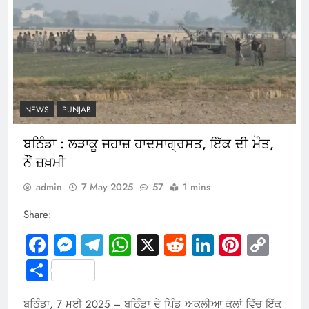
NEWS
PUNJAB
ਬਠਿੰਡਾ : ਲੜਾਕੂ ਜਹਾਜ਼ ਹਾਦਸਾਗ੍ਰਸਤ, ਇੱਕ ਦੀ ਮੌਤ,
ਨੌਂ ਜ਼ਖ਼ਮੀ
admin
7 May 2025
57
1 mins
Share:
Facebook
Messenger
Telegram
WhatsApp
X
Reddit
LinkedIn
Pintere
Cop
Link
Share
ਬਠਿੰਡਾ, 7 ਮਈ 2025 – ਬਠਿੰਡਾ ਦੇ ਪਿੰਡ ਅਕਲੀਆ ਕਲਾਂ ਵਿੱਚ ਇੱਕ