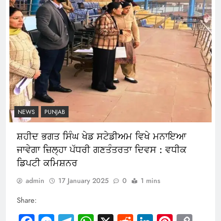
NEWS
PUNJAB
ਸ਼ਹੀਦ ਭਗਤ ਸਿੰਘ ਖੇਡ ਸਟੇਡੀਅਮ ਵਿਖੇ ਮਨਾਇਆ
ਜਾਵੇਗਾ ਜ਼ਿਲ੍ਹਾ ਪੱਧਰੀ ਗਣਤੰਤਰਤਾ ਦਿਵਸ : ਵਧੀਕ
ਡਿਪਟੀ ਕਮਿਸ਼ਨਰ
admin
17 January 2025
0
1 mins
Share: