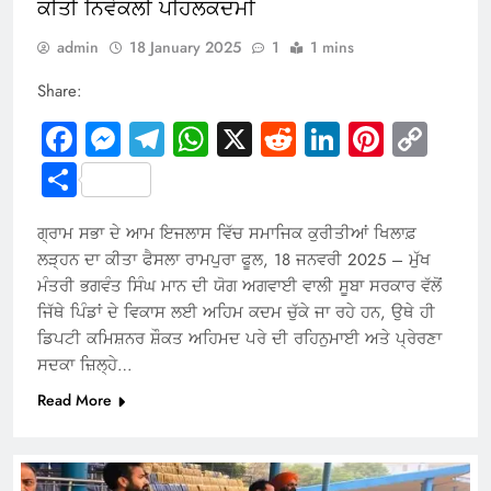
ਕੀਤੀ ਨਿਵੇਕਲੀ ਪਹਿਲਕਦਮੀ
admin
18 January 2025
1
1 mins
Share:
Facebook
Messenger
Telegram
WhatsApp
X
Reddit
LinkedIn
Pintere
Cop
Link
Share
ਗ੍ਰਾਮ ਸਭਾ ਦੇ ਆਮ ਇਜਲਾਸ ਵਿੱਚ ਸਮਾਜਿਕ ਕੁਰੀਤੀਆਂ ਖਿਲਾਫ਼
ਲੜ੍ਹਨ ਦਾ ਕੀਤਾ ਫੈਸਲਾ ਰਾਮਪੁਰਾ ਫੂਲ, 18 ਜਨਵਰੀ 2025 – ਮੁੱਖ
ਮੰਤਰੀ ਭਗਵੰਤ ਸਿੰਘ ਮਾਨ ਦੀ ਯੋਗ ਅਗਵਾਈ ਵਾਲੀ ਸੂਬਾ ਸਰਕਾਰ ਵੱਲੋਂ
ਜਿੱਥੇ ਪਿੰਡਾਂ ਦੇ ਵਿਕਾਸ ਲਈ ਅਹਿਮ ਕਦਮ ਚੁੱਕੇ ਜਾ ਰਹੇ ਹਨ, ਉਥੇ ਹੀ
ਡਿਪਟੀ ਕਮਿਸ਼ਨਰ ਸ਼ੌਕਤ ਅਹਿਮਦ ਪਰੇ ਦੀ ਰਹਿਨੁਮਾਈ ਅਤੇ ਪ੍ਰੇਰਣਾ
ਸਦਕਾ ਜ਼ਿਲ੍ਹੇ…
Read More