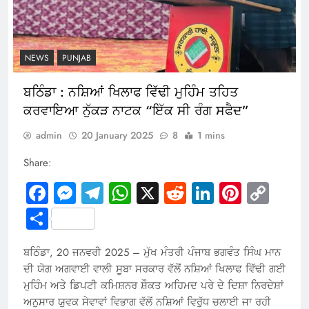
NEWS
PUNJAB
ਬਠਿੰਡਾ : ਨਸ਼ਿਆਂ ਖਿਲਾਫ ਵਿੱਢੀ ਮੁਹਿੰਮ ਤਹਿਤ
ਕਰਵਾਇਆ ਨੁੱਕੜ ਨਾਟਕ “ਇੱਕ ਸੀ ਰੰਗ ਸਫੈਦ”
admin
20 January 2025
8
1 mins
Share:
Facebook
Messenger
Telegram
WhatsApp
X
Reddit
LinkedIn
Pintere
Cop
Link
Share
ਬਠਿੰਡਾ, 20 ਜਨਵਰੀ 2025 – ਮੁੱਖ ਮੰਤਰੀ ਪੰਜਾਬ ਭਗਵੰਤ ਸਿੰਘ ਮਾਨ
ਦੀ ਯੋਗ ਅਗਵਾਈ ਵਾਲੀ ਸੂਬਾ ਸਰਕਾਰ ਵੱਲੋਂ ਨਸ਼ਿਆਂ ਖਿਲਾਫ ਵਿੱਢੀ ਗਈ
ਮੁਹਿੰਮ ਅਤੇ ਡਿਪਟੀ ਕਮਿਸ਼ਨਰ ਸ਼ੌਕਤ ਅਹਿਮਦ ਪਰੇ ਦੇ ਦਿਸ਼ਾ ਨਿਰਦੇਸ਼ਾਂ
ਅਨੁਸਾਰ ਯੁਵਕ ਸੇਵਾਵਾਂ ਵਿਭਾਗ ਵੱਲੋਂ ਨਸ਼ਿਆਂ ਵਿਰੁੱਧ ਚਲਾਈ ਜਾ ਰਹੀ