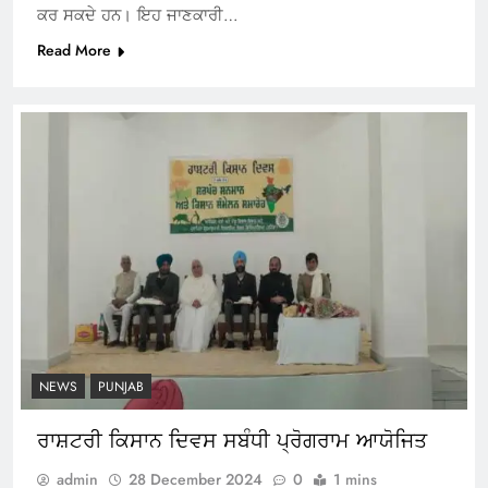
ਕਰ ਸਕਦੇ ਹਨ। ਇਹ ਜਾਣਕਾਰੀ…
Read More
NEWS
PUNJAB
ਰਾਸ਼ਟਰੀ ਕਿਸਾਨ ਦਿਵਸ ਸਬੰਧੀ ਪ੍ਰੋਗਰਾਮ ਆਯੋਜਿਤ
admin
28 December 2024
0
1 mins