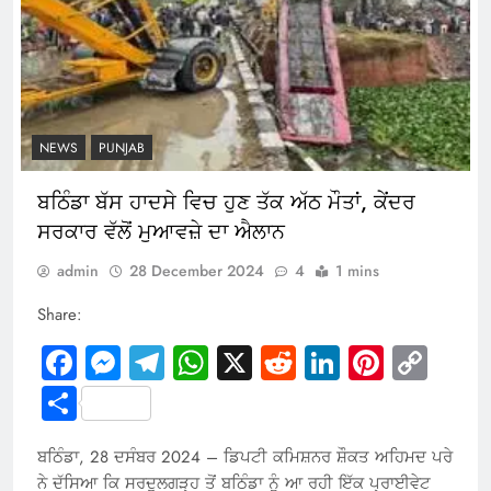
NEWS
PUNJAB
ਬਠਿੰਡਾ ਬੱਸ ਹਾਦਸੇ ਵਿਚ ਹੁਣ ਤੱਕ ਅੱਠ ਮੌਤਾਂ, ਕੇਂਦਰ
ਸਰਕਾਰ ਵੱਲੋਂ ਮੁਆਵਜ਼ੇ ਦਾ ਐਲਾਨ
admin
28 December 2024
4
1 mins
Share:
Facebook
Messenger
Telegram
WhatsApp
X
Reddit
LinkedIn
Pintere
Cop
Link
Share
ਬਠਿੰਡਾ, 28 ਦਸੰਬਰ 2024 – ਡਿਪਟੀ ਕਮਿਸ਼ਨਰ ਸ਼ੌਕਤ ਅਹਿਮਦ ਪਰੇ
ਨੇ ਦੱਸਿਆ ਕਿ ਸਰਦੂਲਗੜ੍ਹ ਤੋਂ ਬਠਿੰਡਾ ਨੂੰ ਆ ਰਹੀ ਇੱਕ ਪ੍ਰਾਈਵੇਟ