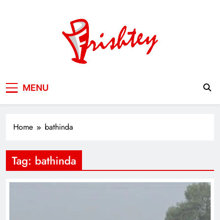
Skip
to
content
Your Window to the World
MENU
Home
bathinda
Tag:
bathinda