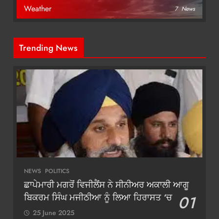
Weather
7
News
Trending News
NEWS
POLITICS
ਛਾਪੇਮਾਰੀ ਮਗਰੋਂ ਵਿਜੀਲੈਂਸ ਨੇ ਸੀਨੀਅਰ ਅਕਾਲੀ ਆਗੂ
ਬਿਕਰਮ ਸਿੰਘ ਮਜੀਠੀਆ ਨੂੰ ਲਿਆ ਹਿਰਾਸਤ ‘ਚ
01
25 June 2025