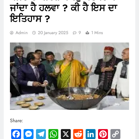
ਜਾਂਦਾ ਹੈ ਹਲਵਾ ? ਕੀ ਹੈ ਇਸ ਦਾ
ਇਤਿਹਾਸ ?
Admin
20 January 2025
9
1 Mins
Share:
Facebook
Messenger
Telegram
WhatsApp
X
Reddit
LinkedIn
Pintere
Cop