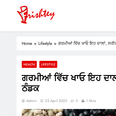
Skip
to
content
Your Window to the World
ok
Home
Lifestyle
ਗਰਮੀਆਂ ਵਿੱਚ ਖਾਓ ਇਹ ਦਾਲਾਂ, ਸਰੀਰ 
er
m
HEALTH
LIFESTYLE
pp
ਗਰਮੀਆਂ ਵਿੱਚ ਖਾਓ ਇਹ ਦਾਲਾਂ
ਠੰਡਕ
Admin
23 April 2025
5
1 Mins