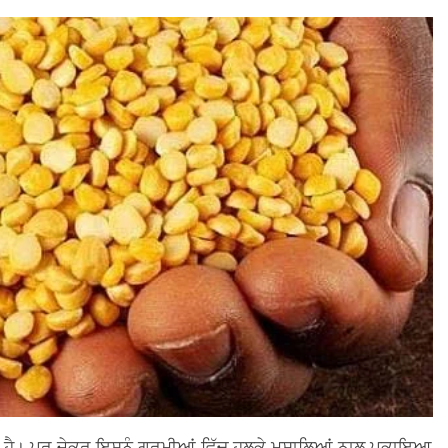
ਾਂਦੀ ਹੈ। ਪਰ ਜੇਕਰ ਇਸਨੂੰ ਗਰਮੀਆਂ ਵਿੱਚ ਹਲਕੇ ਮਸਾਲਿਆਂ ਨਾਲ ਪਕਾਇਆ