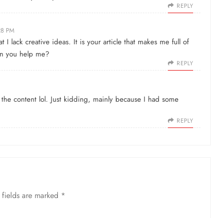
REPLY
28 PM
 I lack creative ideas. It is your article that makes me full of
an you help me?
REPLY
es the content lol. Just kidding, mainly because I had some
REPLY
 fields are marked
*