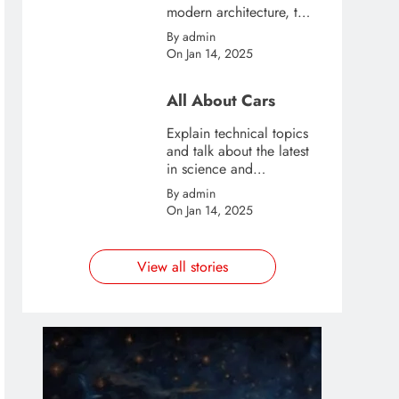
modern architecture, this
template is great for
By admin
creating stories about
On Jan 14, 2025
urban and city tourism.
All About Cars
Explain technical topics
and talk about the latest
in science and
technology with this
By admin
clean and futuristic
On Jan 14, 2025
template.
View all stories