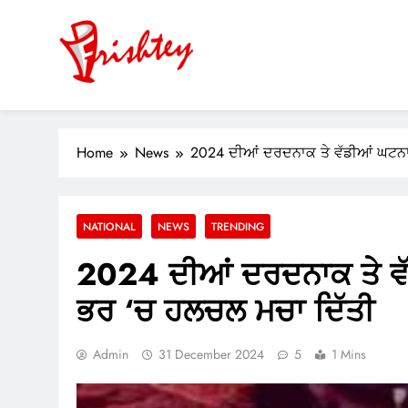
Skip
to
content
Your Window to the World
ok
Home
News
2024 ਦੀਆਂ ਦਰਦਨਾਕ ਤੇ ਵੱਡੀਆਂ ਘਟਨਾਵਾ
er
m
NATIONAL
NEWS
TRENDING
pp
2024 ਦੀਆਂ ਦਰਦਨਾਕ ਤੇ ਵੱਡੀ
ਭਰ ‘ਚ ਹਲਚਲ ਮਚਾ ਦਿੱਤੀ
Admin
31 December 2024
5
1 Mins