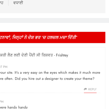
ਆਹ
ਵਧਾਈ
ਵਾਂ, ਜਿਨ੍ਹਾਂ ਨੇ ਦੇਸ਼ ਭਰ ‘ਚ ਹਲਚਲ ਮਚਾ ਦਿੱਤੀ
”
ਕਰੀ ਲੈਣ ਲਈ ਦੇਣੀ ਪੈਂਦੀ ਸੀ ਰਿਸ਼ਵਤ - Frishtey
07 PM
 your site. It’s a very easy on the eyes which makes it much more
re often. Did you hire out a designer to create your theme?
REPLY
 PM
 were handy handy