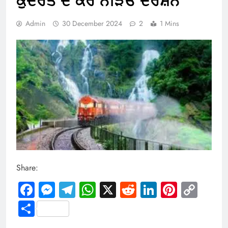
ਕੁਦਰਤ ਦੇ ਕਰੋ ਨੇੜਿਓਂ ਦਰਸ਼ਨ
Admin
30 December 2024
2
1 Mins
Share:
Facebook
Messenger
Telegram
WhatsApp
X
Reddit
LinkedIn
Pintere
Cop
Link
Share