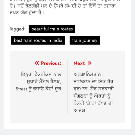
ਹੈ। ਜਦੋਂ ਰੇਲਗੱਡੀ ਪੁਲ ਦੇ ਉਪਰੋਂ ਲੰਘਦੀ ਹੈ ਤਾਂ ਇੱਥੋਂ ਦਾ ਨਜ਼ਾਰਾ
ਦੇਖਣ ਯੋਗ ਹੁੰਦਾ ਹੈ।
Tagged:
beautiful train routes
best train routes in india
train journey
Post
Previous:
Next:
navigation
ਇਨ੍ਹਾਂ ਟੈਕਨੀਕਸ ਨਾਲ
ਅਫਗਾਨਿਸਤਾਨ :
ਸੁਧਾਰੋ ਮੈਂਟਲ ਹੈਲਥ,
ਤਾਲਿਬਾਨ ਦਾ ਇਕ ਹੋਰ
Stress ਨੂੰ ਭਜਾਓ ਕੋਹਾਂ ਦੂਰ
ਫਰਮਾਨ, ਗੈਰ ਸਰਕਾਰੀ
ਸੰਗਠਨਾਂ ਨੂੰ ਔਰਤਾਂ ਨੂੰ
ਨੌਕਰੀ ‘ਤੇ ਨਾ ਰੱਖਣ ਦਾ
ਆਦੇਸ਼