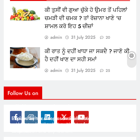
ਕੀ ਤੁਸੀਂ ਵੀ ਗੁਆ ਚੁੱਕੇ ਹੋ ਉਮਰ ਤੋਂ ਪਹਿਲਾਂ
ਚਮੜੀ ਦੀ ਚਮਕ ? ਤਾਂ ਰੋਜ਼ਾਨਾ ਖਾਣੇ ‘ਚ
ਸ਼ਾਮਲ ਕਰੋ ਇਹ 5 ਚੀਜ਼ਾਂ
admin
31 July 2025
20
ਕੀ ਰਾਤ ਨੂੰ ਦਹੀਂ ਖਾਧਾ ਜਾ ਸਕਦੈ ? ਜਾਣੋ ਕੀ
ਹੈ ਦਹੀਂ ਖਾਣ ਦਾ ਸਹੀ ਸਮਾਂ
admin
31 July 2025
25
Follow Us on
Modernist Travel Guide
All About Cars
Inspired by the clean and minimalistic look of modern
Explain technical topics and talk about the latest in
architecture, this template is great for creating stories
science and technology with this clean and futuristic
about urban and city tourism.
template.
By admin
By admin