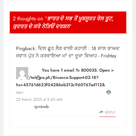
2 thoughts on “
ਭਾਰਤ ਦੇ ਸਭ ਤੋਂ ਖੂਬਸੂਰਤ ਰੇਲ ਰੂਟ,
ਕੁਦਰਤ ਦੇ ਕਰੋ ਨੇੜਿਓਂ ਦਰਸ਼ਨ
”
Pingback:
ਦਿਲ ਛੂਹ ਲੈਣ ਵਾਲੀ ਕਹਾਣੀ : 18 ਸਾਲ ਬਾਅਦ
ਜਵਾਨ ਪੁੱਤ ਨੇ ਕਰਵਾਇਆ ਮਾਂ ਦਾ ਦੂਜਾ ਵਿਆਹ - Frishtey
You have 1 email № 800035. Open >
https://telegra.ph/Binance-Support-02-18?
hs=45761d623f04286eb313c960767ad112&
says:
22 March 2025 at 5:40 AM
qvrewb
REPLY