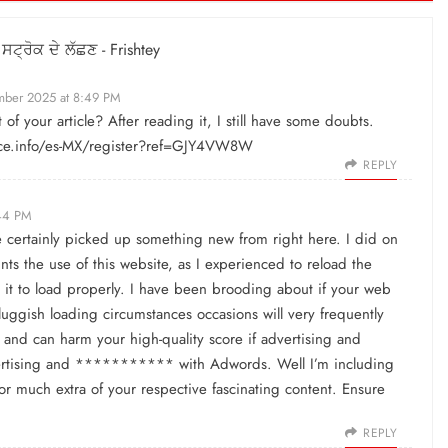
ਟ੍ਰੋਕ ਦੇ ਲੱਛਣ - Frishtey
ber 2025 at 8:49 PM
f your article? After reading it, I still have some doubts.
ce.info/es-MX/register?ref=GJY4VW8W
REPLY
44 PM
e certainly picked up something new from right here. I did on
nts the use of this website, as I experienced to reload the
et it to load properly. I have been brooding about if your web
luggish loading circumstances occasions will very frequently
and can harm your high-quality score if advertising and
rtising and *********** with Adwords. Well I’m including
or much extra of your respective fascinating content. Ensure
REPLY