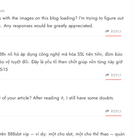
 AM
ith the images on this blog loading? I’m trying to figure out
log. Any responses would be greatly appreciated.
REPLY
88v nổ hũ
áp dụng công nghệ mã hóa SSL tiên tiến, đảm bảo
o vệ tuyệt đối. Đây là yếu tố then chốt giúp nền tảng này giữ
5-15
REPLY
f your article? After reading it, I still have some doubts.
REPLY
trên
888slot vip
– ví dụ: một cho slot, một cho thể thao – quản