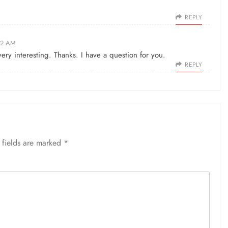
REPLY
:12 AM
ry interesting. Thanks. I have a question for you.
REPLY
 fields are marked
*