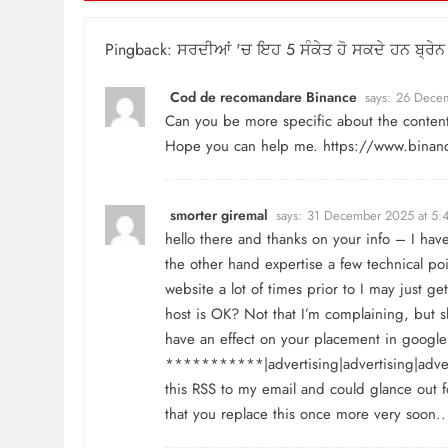
Pingback:
ਸਰਦੀਆਂ 'ਚ ਇਹ 5 ਸੰਕੇਤ ਹੋ ਸਕਦੇ ਹਨ ਬ੍ਰੇਨ ਸ
Cod de recomandare Binance
says:
26 Decem
Can you be more specific about the content o
Hope you can help me.
https://www.binan
smorter giremal
says:
31 December 2025 at 5:
hello there and thanks on your info – I hav
the other hand expertise a few technical poi
website a lot of times prior to I may just g
host is OK? Not that I’m complaining, but s
have an effect on your placement in google 
***********|advertising|advertising|adve
this RSS to my email and could glance out f
that you replace this once more very soon..