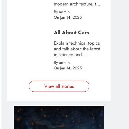
modern architecture, this
template is great for
By admin
creating stories about
On Jan 14, 2025
urban and city tourism.
All About Cars
Explain technical topics
and talk about the latest
in science and
technology with this
By admin
clean and futuristic
On Jan 14, 2025
template.
View all stories