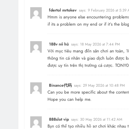
fdertol mrtokev
says:
9 February 2026 at 5:39
Hmm is anyone else encountering problems w
if its a problem on my end or if it’s the b
188v nổ hũ
says:
18 May 2026 at 7:44 PM
Với mục tiêu mang đến sân chơi an toàn,
1
thông tin cá nhân và giao dịch luôn được bả
được uy tín trên thị trường cá cược. TONY0
Binance代码
says:
29 May 2026 at 10:48 PM
Can you be more specific about the content o
Hope you can help me.
888slot vip
says:
30 May 2026 at 11:42 AM
Bạn có thể tạo nhiều hồ sơ chơi khác nhau 