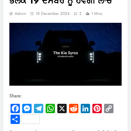
ਭਲਕੇ 19 ਦਸੰਬਰ ਨੂੰ ਹੋਵੇਗੀ ਲਾਂਚ
Admin
18 December 2024
2
1 Mins
Share:
Facebook
Messenger
Telegram
WhatsApp
X
Reddit
LinkedIn
Pintere
Cop
Link
Share