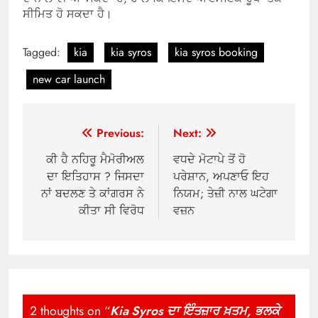
ਸੀਮਿਤ ਹੋ ਸਕਦਾ ਹੈ।
Tagged:
kia
kia syros
kia syros booking
new car launch
Post
Previous:
Next:
navigation
ਕੀ ਹੈ ਨਹਿਰੂ ਮੈਮੋਰੀਅਲ
ਵਧਦੇ ਮੋਟਾਪੇ ਤੋਂ ਹੋ
ਦਾ ਇਤਿਹਾਸ ? ਜਿਸਦਾ
ਪਰੇਸ਼ਾਨ, ਅਪਣਾਓ ਇਹ
ਨਾਂ ਬਦਲਣ ਤੇ ਕਾਂਗਰਸ ਨੇ
ਨਿਯਮ; ਤੇਜ਼ੀ ਨਾਲ ਘਟੇਗਾ
ਕੀਤਾ ਸੀ ਵਿਰੋਧ
ਵਜ਼ਨ
2 thoughts on “
Kia Syros ਦਾ ਇੰਤਜ਼ਾਰ ਖ਼ਤਮ, ਭਲਕੇ