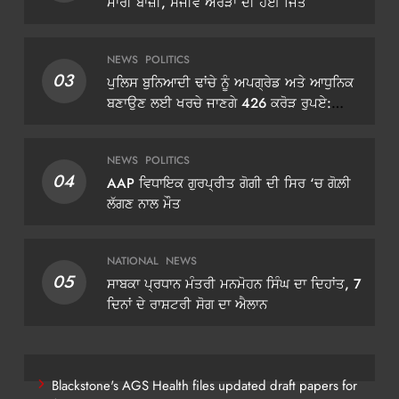
ਮਾਰੀ ਬਾਜ਼ੀ, ਸੰਜੀਵ ਅਰੋੜਾ ਦੀ ਹੋਈ ਜਿੱਤ
NEWS
POLITICS
03
ਪੁਲਿਸ ਬੁਨਿਆਦੀ ਢਾਂਚੇ ਨੂੰ ਅਪਗ੍ਰੇਡ ਅਤੇ ਆਧੁਨਿਕ
ਬਣਾਉਣ ਲਈ ਖਰਚੇ ਜਾਣਗੇ 426 ਕਰੋੜ ਰੁਪਏ:
ਡੀਜੀਪੀ ਗੌਰਵ ਯਾਦਵ
NEWS
POLITICS
04
AAP ਵਿਧਾਇਕ ਗੁਰਪ੍ਰੀਤ ਗੋਗੀ ਦੀ ਸਿਰ ‘ਚ ਗੋਲ਼ੀ
ਲੱਗਣ ਨਾਲ ਮੌਤ
NATIONAL
NEWS
05
ਸਾਬਕਾ ਪ੍ਰਧਾਨ ਮੰਤਰੀ ਮਨਮੋਹਨ ਸਿੰਘ ਦਾ ਦਿਹਾਂਤ, 7
ਦਿਨਾਂ ਦੇ ਰਾਸ਼ਟਰੀ ਸੋਗ ਦਾ ਐਲਾਨ
Blackstone's AGS Health files updated draft papers for