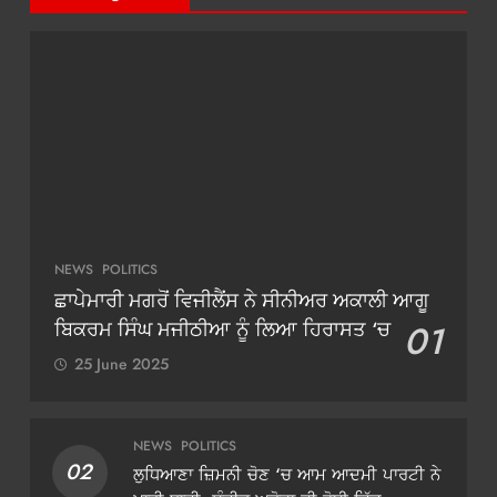
NEWS
POLITICS
ਛਾਪੇਮਾਰੀ ਮਗਰੋਂ ਵਿਜੀਲੈਂਸ ਨੇ ਸੀਨੀਅਰ ਅਕਾਲੀ ਆਗੂ
ਬਿਕਰਮ ਸਿੰਘ ਮਜੀਠੀਆ ਨੂੰ ਲਿਆ ਹਿਰਾਸਤ ‘ਚ
01
25 June 2025
NEWS
POLITICS
02
ਲੁਧਿਆਣਾ ਜ਼ਿਮਨੀ ਚੋਣ ‘ਚ ਆਮ ਆਦਮੀ ਪਾਰਟੀ ਨੇ