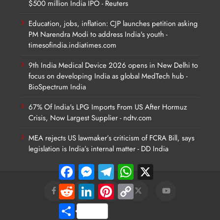
$500 million India IPO - Reuters
Education, jobs, inflation: CJP launches petition asking
PM Narendra Modi to address India's youth -
timesofindia.indiatimes.com
9th India Medical Device 2026 opens in New Delhi to
focus on developing India as global MedTech hub -
BioSpectrum India
67% Of India's LPG Imports From US After Hormuz
Crisis, Now Largest Supplier - ndtv.com
MEA rejects US lawmaker’s criticism of FCRA Bill, says
legislation is India’s internal matter - DD India
Facebook
Messenger
Telegram
WhatsApp
X
Reddit
LinkedIn
Pinterest
Copy
Link
Share