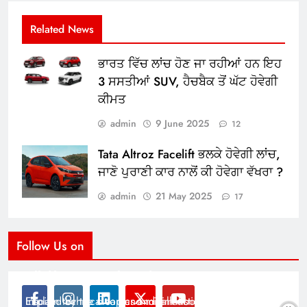
Related News
ਭਾਰਤ ਵਿੱਚ ਲਾਂਚ ਹੋਣ ਜਾ ਰਹੀਆਂ ਹਨ ਇਹ
3 ਸਸਤੀਆਂ SUV, ਹੈਚਬੈਕ ਤੋਂ ਘੱਟ ਹੋਵੇਗੀ
ਕੀਮਤ
admin
9 June 2025
12
Tata Altroz Facelift ਭਲਕੇ ਹੋਵੇਗੀ ਲਾਂਚ,
ਜਾਣੋ ਪੁਰਾਣੀ ਕਾਰ ਨਾਲੋਂ ਕੀ ਹੋਵੇਗਾ ਵੱਖਰਾ ?
admin
21 May 2025
17
Follow Us on
Modernist Travel Guide
All About Cars
Inspired by the clean and minimalistic look of modern
Explain technical topics and talk about the latest in