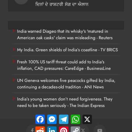
ਦਿਨਾਂ ਦੇ ਰਾਸ਼ਟਰੀ ਸੋਗ ਦਾ ਐਲਾਨ
India warned Diageo that its whisky's 'matured in
American oak casks' claim was misleading - Reuters
My India. Green shields of India’s coastline - TV BRICS
Fresh 100% US tariff threat could add to India's
inflation, CAD pressures: CareEdge - BusinessLine
UN Geneva welcomes five peacocks gifted by India,
continuing a decades-old tradition - ANI News
India’s young women don’t need forgiveness. They
need to be taken seriously - The Indian Express
Facebook
Messenger
Telegram
WhatsApp
X
Reddit
LinkedIn
Pinterest
Copy