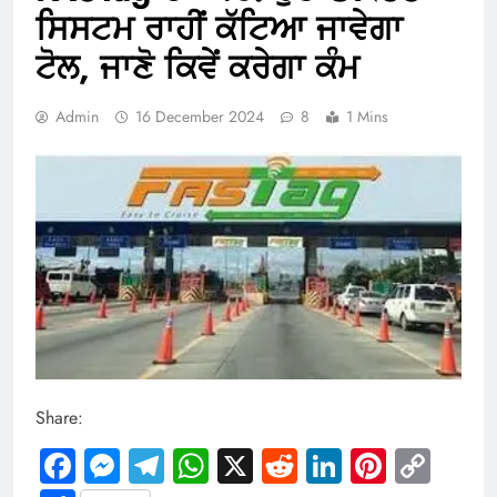
ਸਿਸਟਮ ਰਾਹੀਂ ਕੱਟਿਆ ਜਾਵੇਗਾ
ਟੋਲ, ਜਾਣੋ ਕਿਵੇਂ ਕਰੇਗਾ ਕੰਮ
Admin
16 December 2024
8
1 Mins
Share:
Facebook
Messenger
Telegram
WhatsApp
X
Reddit
LinkedIn
Pintere
Cop