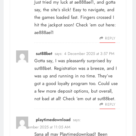
Just tried my luck at ae888ael1, and gotta
say, the site’s slick! Easy to navigate, and
the games loaded fast. Fingers crossed I
hit the jackpot soon! Check ’em out here:
ae888ael1
REPLY
sut88bet
says:
4 December 2025 at 3:57 PM
Gotta say, I was pleasantly surprised by
sut88bet. Registration was a breeze, and I
was up and running in no time. They’ve
got a good loyalty program too. Could use
a few more deposit options, but overall,
not bad at all! Check ’em out at
sut88bet
.
REPLY
playtimedownload
says:
12 December 2025 at 11:05 AM
Sana all may Playtimedownload! Been