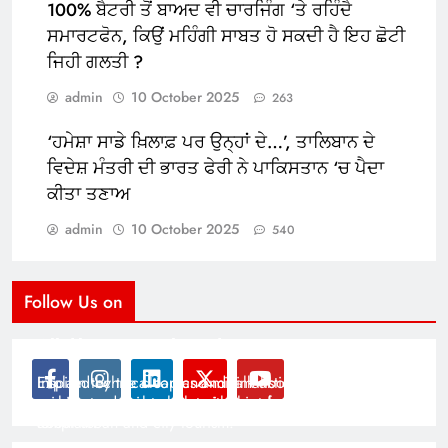
100% ਬੈਟਰੀ ਤੋਂ ਬਾਅਦ ਵੀ ਚਾਰਜਿੰਗ ‘ਤੇ ਰਹਿੰਦੈ
ਸਮਾਰਟਫੋਨ, ਕਿਉਂ ਮਹਿੰਗੀ ਸਾਬਤ ਹੋ ਸਕਦੀ ਹੈ ਇਹ ਛੋਟੀ
ਜਿਹੀ ਗਲਤੀ ?
admin
10 October 2025
263
‘ਹਮੇਸ਼ਾ ਸਾਡੇ ਖ਼ਿਲਾਫ਼ ਪਰ ਉਨ੍ਹਾਂ ਦੇ…’, ਤਾਲਿਬਾਨ ਦੇ
ਵਿਦੇਸ਼ ਮੰਤਰੀ ਦੀ ਭਾਰਤ ਫੇਰੀ ਨੇ ਪਾਕਿਸਤਾਨ ‘ਚ ਪੈਦਾ
ਕੀਤਾ ਤਣਾਅ
admin
10 October 2025
540
Follow Us on
Modernist Travel Guide
All About Cars
Inspired by the clean and minimalistic look of modern
Explain technical topics and talk about the latest in
architecture, this template is great for creating stories
science and technology with this clean and futuristic
about urban and city tourism.
template.