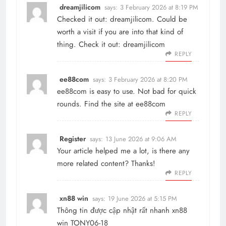
dreamjilicom
says:
3 February 2026 at 8:19 PM
Checked it out: dreamjilicom. Could be
worth a visit if you are into that kind of
thing. Check it out:
dreamjilicom
REPLY
ee88com
says:
3 February 2026 at 8:20 PM
ee88com is easy to use. Not bad for quick
rounds. Find the site at
ee88com
REPLY
Register
says:
13 June 2026 at 9:06 AM
Your article helped me a lot, is there any
more related content? Thanks!
REPLY
xn88 win
says:
19 June 2026 at 5:15 PM
Thông tin được cập nhật rất nhanh
xn88
win
TONY06-18