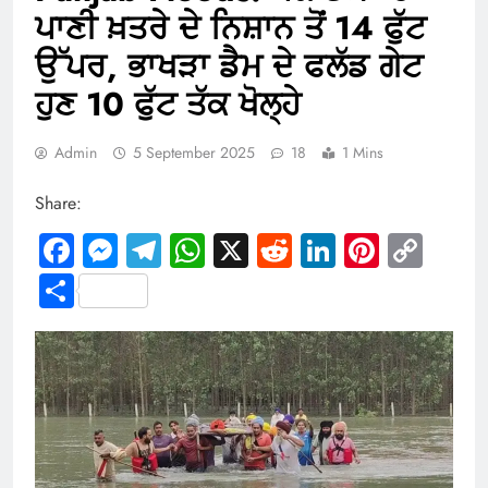
ਪਾਣੀ ਖ਼ਤਰੇ ਦੇ ਨਿਸ਼ਾਨ ਤੋਂ 14 ਫੁੱਟ
ਉੱਪਰ, ਭਾਖੜਾ ਡੈਮ ਦੇ ਫਲੱਡ ਗੇਟ
ਹੁਣ 10 ਫੁੱਟ ਤੱਕ ਖੋਲ੍ਹੇ
Admin
5 September 2025
18
1 Mins
Share:
Facebook
Messenger
Telegram
WhatsApp
X
Reddit
LinkedIn
Pintere
Cop
Link
Share