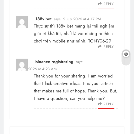
REPLY
188v bet
says:
2 July 2026 at 4:17 PM
Thực sự thì 188v bet mang lại trải nghiệm
giải trí khá tốt, nhất là với những ai thích
chơi trên mobile như mình. TONY06-29
REPLY
binance registrering
says:
25 July 2026 at 4:23 AM
Thank you for your sharing. I am worried
that I lack creative ideas. It is your article
that makes me full of hope. Thank you. But,
I have a question, can you help me?
REPLY