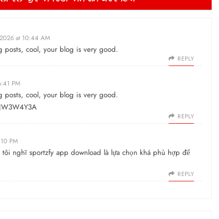
 2026 at 10:44 AM
g posts, cool, your blog is very good.
REPLY
6:41 PM
g posts, cool, your blog is very good.
de=JW3W4Y3A
REPLY
8:10 PM
hì tôi nghĩ sportzfy app download là lựa chọn khá phù hợp để
REPLY