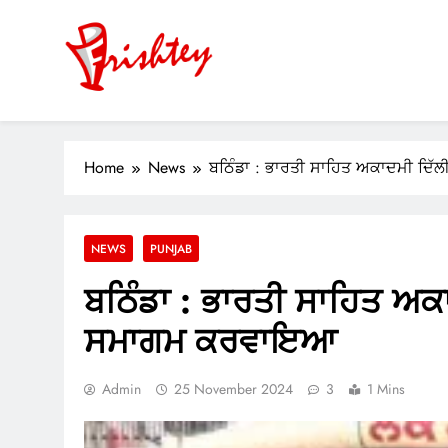
Skip
to
content
Your Window to the World
ok
Home
News
ਬਠਿੰਡਾ : ਭਾਰਤੀ ਸਾਹਿਤ ਅਕਾਦਮੀ ਦਿੱਲ
er
m
NEWS
PUNJAB
pp
ਬਠਿੰਡਾ : ਭਾਰਤੀ ਸਾਹਿਤ ਅਕਾਦ
ਸਮਾਗਮ ਕਰਵਾਇਆ
Admin
25 November 2024
3
1 Mins