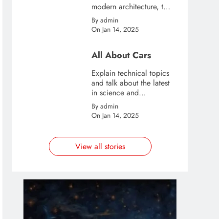
modern architecture, this
template is great for
By admin
creating stories about
On Jan 14, 2025
urban and city tourism.
All About Cars
Explain technical topics
and talk about the latest
in science and
technology with this
By admin
clean and futuristic
On Jan 14, 2025
template.
View all stories