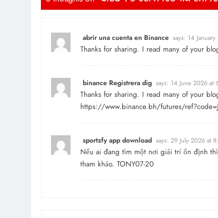
abrir una cuenta en Binance
says:
14 January
Thanks for sharing. I read many of your blo
binance Registrera dig
says:
14 June 2026 at 
Thanks for sharing. I read many of your blo
https://www.binance.bh/futures/ref?co
sportzfy app download
says:
29 July 2026 at 
Nếu ai đang tìm một nơi giải trí ổn định t
tham khảo. TONY07-20