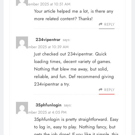
25 November 2025 at 10:51 AM
Your article helped me a lot, is there any
more related content? Thanks!
REPLY
234vipentrar
says:
4 December 2025 at 10:39 AM
Just checked out 234vipentrar. Quick
loading times, decent variety of games.
Nothing that blew me away, but solid,
reliable, and fun. Def recommend giving
234vipentrar
a try.
REPLY
35phfunlogin
says:
4 December 2025 at 4:05 PM
35phfunlogin is pretty straightforward. Easy
to log in, easy to play. Nothing fancy, but
gets the job done! If you like it simple, this