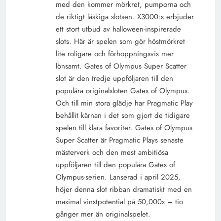
med den kommer mörkret, pumporna och
de riktigt läskiga slotsen. X3000:s erbjuder
ett stort utbud av halloween-inspirerade
slots. Här är spelen som gör höstmörkret
lite roligare och förhoppningsvis mer
lönsamt. Gates of Olympus Super Scatter
slot är den tredje uppföljaren till den
populära originalsloten Gates of Olympus.
Och till min stora glädje har Pragmatic Play
behållit kärnan i det som gjort de tidigare
spelen till klara favoriter. Gates of Olympus
Super Scatter är Pragmatic Plays senaste
mästerverk och den mest ambitiösa
uppföljaren till den populära Gates of
Olympus-serien. Lanserad i april 2025,
höjer denna slot ribban dramatiskt med en
maximal vinstpotential på 50,000x – tio
gånger mer än originalspelet.