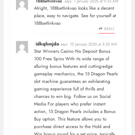
188betlinkvao
says:
1 January 2026 at 9:33 AM
Alright, 188betlinkvao looks like a decent
place, easy to navigate. See for yourself at
188betlinkvao
REPLY
idkqhmjdo
says:
10 January 2026 at 3:25 AM
Star Winners Casino No Deposit Bonus
100 Free Spins With its wide range of
alluring bonus features and cutting-edge
gameplay mechanics, the 15 Dragon Pearls
slot machine guarantees an exhilarating
gaming experience full of thrills and
chances to win big. Follow us on Social
Media For players who prefer instant
action, 15 Dragon Pearls includes a Bonus
Buy option. This feature allows you to
purchase direct access to the Hold and
Win bonus round for a set price, typically