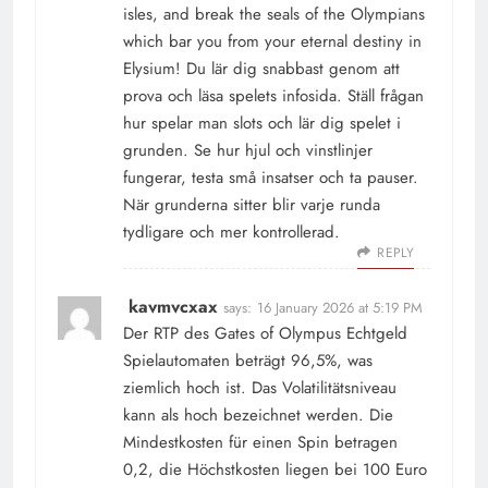
isles, and break the seals of the Olympians
which bar you from your eternal destiny in
Elysium! Du lär dig snabbast genom att
prova och läsa spelets infosida. Ställ frågan
hur spelar man slots och lär dig spelet i
grunden. Se hur hjul och vinstlinjer
fungerar, testa små insatser och ta pauser.
När grunderna sitter blir varje runda
tydligare och mer kontrollerad.
REPLY
kavmvcxax
says:
16 January 2026 at 5:19 PM
Der RTP des Gates of Olympus Echtgeld
Spielautomaten beträgt 96,5%, was
ziemlich hoch ist. Das Volatilitätsniveau
kann als hoch bezeichnet werden. Die
Mindestkosten für einen Spin betragen
0,2, die Höchstkosten liegen bei 100 Euro