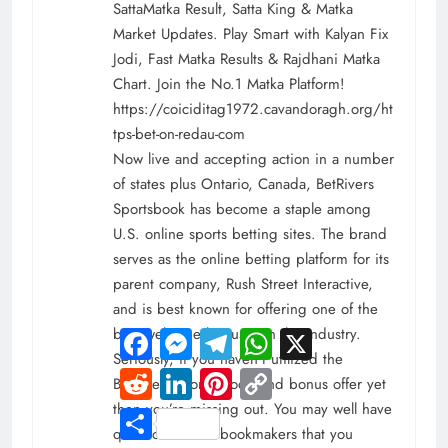
SattaMatka Result, Satta King & Matka
Market Updates. Play Smart with Kalyan Fix
Jodi, Fast Matka Results & Rajdhani Matka
Chart. Join the No.1 Matka Platform!
https://coiciditag1972.cavandoragh.org/ht
tps-bet-on-redau-com
Now live and accepting action in a number
of states plus Ontario, Canada, BetRivers
Sportsbook has become a staple among
U.S. online sports betting sites. The brand
serves as the online betting platform for its
parent company, Rush Street Interactive,
and is best known for offering one of the
best welcome bonuses in the industry.
Facebook
Messenger
Telegram
WhatsApp
X
Seriously, if you haven’t utilized the
Reddit
LinkedIn
Pinterest
Copy
BetRivers promo code and bonus offer yet
Link
then you’re missing out. You may well have
Share
questions about bookmakers that you