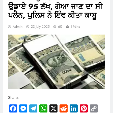
ਉਡਾਏ 95 ਲੱਖ, ਗੋਆ ਜਾਣ ਦਾ ਸੀ
ਪਲੈਨ, ਪੁਲਿਸ ਨੇ ਇੰਞ ਕੀਤਾ ਕਾਬੂ
Admin
23 July 2025
60
1 Mins
Share:
Facebook
Messenger
Telegram
WhatsApp
X
Reddit
LinkedIn
Pintere
Cop