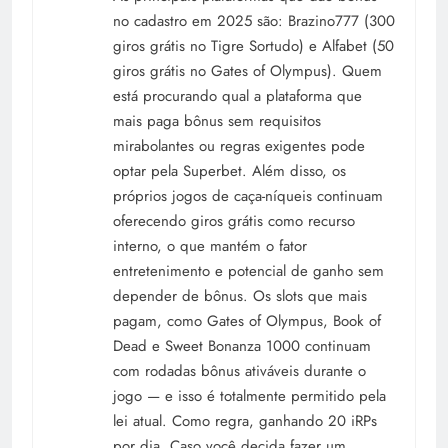
no cadastro em 2025 são: Brazino777 (300
giros grátis no Tigre Sortudo) e Alfabet (50
giros grátis no Gates of Olympus). Quem
está procurando qual a plataforma que
mais paga bônus sem requisitos
mirabolantes ou regras exigentes pode
optar pela Superbet. Além disso, os
próprios jogos de caça-níqueis continuam
oferecendo giros grátis como recurso
interno, o que mantém o fator
entretenimento e potencial de ganho sem
depender de bônus. Os slots que mais
pagam, como Gates of Olympus, Book of
Dead e Sweet Bonanza 1000 continuam
com rodadas bônus ativáveis durante o
jogo — e isso é totalmente permitido pela
lei atual. Como regra, ganhando 20 iRPs
por dia. Caso você decida fazer um