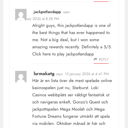
jackpotlandapp
says:
14 January 2026 at 8:28 PM
Alright guys, this jackpotlandapp is one of
the best things that has ever happened to
me. Not a big deal, but I won some
amazing rewards recently. Definitely a 5/5.
Click here to play
jackpotlandapp
REPLY
lsrmakatg
says:
15 January 2026 at 4:41 PM
Här är en lista över de mest spelade online
kasinospelen just nu, Starburst. Loki
Casinos webbplats ser väldigt fantastisk ut
och navigeras enkelt, Gonzo’s Quest och
jackpottspelen Mega Moolah och Mega
Fortune Dreams fungerar utmärkt att spela
via mobilen. Oktober månad är här och