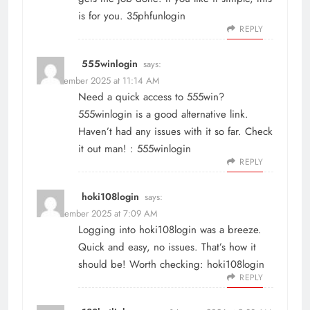
is for you.
35phfunlogin
REPLY
555winlogin
says:
12 December 2025 at 11:14 AM
Need a quick access to 555win?
555winlogin is a good alternative link.
Haven’t had any issues with it so far. Check
it out man! :
555winlogin
REPLY
hoki108login
says:
29 December 2025 at 7:09 AM
Logging into hoki108login was a breeze.
Quick and easy, no issues. That’s how it
should be! Worth checking:
hoki108login
REPLY