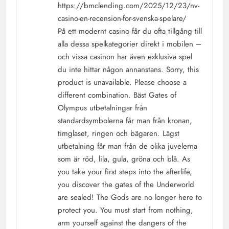
https://bmclending.com/2025/12/23/nv-
casino-en-recension-for-svenska-spelare/
På ett modernt casino får du ofta tillgång till
alla dessa spelkategorier direkt i mobilen –
och vissa casinon har även exklusiva spel
du inte hittar någon annanstans. Sorry, this
product is unavailable. Please choose a
different combination. Bäst Gates of
Olympus utbetalningar från
standardsymbolerna får man från kronan,
timglaset, ringen och bägaren. Lägst
utbetalning får man från de olika juvelerna
som är röd, lila, gula, gröna och blå. As
you take your first steps into the afterlife,
you discover the gates of the Underworld
are sealed! The Gods are no longer here to
protect you. You must start from nothing,
arm yourself against the dangers of the