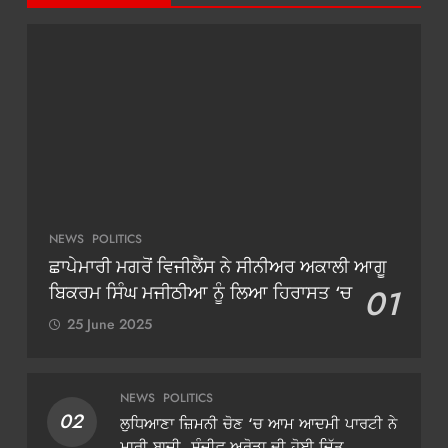
NEWS
POLITICS
ਛਾਪੇਮਾਰੀ ਮਗਰੋਂ ਵਿਜੀਲੈਂਸ ਨੇ ਸੀਨੀਅਰ ਅਕਾਲੀ ਆਗੂ
ਬਿਕਰਮ ਸਿੰਘ ਮਜੀਠੀਆ ਨੂੰ ਲਿਆ ਹਿਰਾਸਤ ‘ਚ
01
25 June 2025
NEWS
POLITICS
02
ਲੁਧਿਆਣਾ ਜ਼ਿਮਨੀ ਚੋਣ ‘ਚ ਆਮ ਆਦਮੀ ਪਾਰਟੀ ਨੇ
ਮਾਰੀ ਬਾਜ਼ੀ, ਸੰਜੀਵ ਅਰੋੜਾ ਦੀ ਹੋਈ ਜਿੱਤ