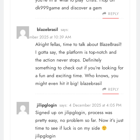
you’re in a ‘what to play’ crisis. Hop on
dk999game
and discover a gem
REPLY
blazebrasil
says:
4 December 2025 at 10:39 AM
Alright fellas, time to talk about BlazeBrasil!
I gotta say, the platform is top-notch and
the action never stops. Definitely
something to check out if you’re looking for
a fun and exciting time. Who knows, you
might even hit it big!
blazebrasil
REPLY
jilipglogin
says:
4 December 2025 at 4:05 PM
Signed up on jilipglogin, process was
pretty easy, no problem so far. Now it’s just
time to see if luck is on my side
jilipglogin