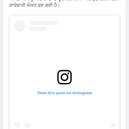
ਕਾਰੋਬਾਰੀ ਔਰਤ ਬਣ ਗਈ ਹੈ।
View this post on Instagram