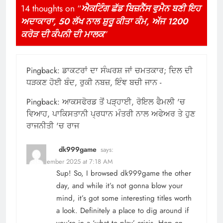
14 thoughts on “
ਐਕਟਿੰਗ ਛੱਡ ਬਿਜ਼ਨੈੱਸ ਵੁਮੈਨ ਬਣੀ ਇਹ
ਅਦਾਕਾਰਾ, 50 ਲੱਖ ਨਾਲ ਸ਼ੁਰੂ ਕੀਤਾ ਕੰਮ, ਅੱਜ 1200
ਕਰੋੜ ਦੀ ਕੰਪਨੀ ਦੀ ਮਾਲਕ
”
Pingback:
ਡਾਕਟਰਾਂ ਦਾ ਸੰਘਰਸ਼ ਜਾਂ ਚਮਤਕਾਰ; ਦਿਲ ਦੀ
ਧੜਕਣ ਹੋਈ ਬੰਦ, ਰੁਕੀ ਨਬਜ਼, ਇੰਞ ਬਚੀ ਜਾਨ -
Pingback:
ਆਕਸਫੋਰਡ ਤੋਂ ਪੜ੍ਹਾਈ, ਰੋਇਲ ਫੈਮਲੀ 'ਚ
ਵਿਆਹ, ਪਾਕਿਸਤਾਨੀ ਪ੍ਰਧਾਨ ਮੰਤਰੀ ਨਾਲ ਅਫੇਅਰ ਤੇ ਹੁਣ
ਰਾਜਨੀਤੀ 'ਚ ਰਾਜ
dk999game
says:
29 November 2025 at 7:18 AM
Sup! So, I browsed dk999game the other
day, and while it’s not gonna blow your
mind, it’s got some interesting titles worth
a look. Definitely a place to dig around if