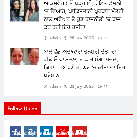
ਆਕਸਫੋਰਡ ਤੋਂ ਪੜ੍ਹਾਈ, ਰੋਇਲ ਫੈਮਲੀ
‘ਚ ਵਿਆਹ, ਪਾਕਿਸਤਾਨੀ ਪ੍ਰਧਾਨ ਮੰਤਰੀ
ਨਾਲ ਅਫੇਅਰ ਤੇ ਹੁਣ ਰਾਜਨੀਤੀ ‘ਚ ਰਾਜ
ਕਰ ਰਹੀ ਇਹ ਹਸੀਨਾ
admin
28 July 2025
13
ਬਾਲੀਵੁੱਡ ਅਦਾਕਾਰਾ ਤਨੁਸ਼੍ਰੀ ਦੱਤਾ ਦਾ
ਵੀਡੀਓ ਵਾਇਰਲ, ਰੋ – ਰੋ ਮੰਗੀ ਮਦਦ,
ਕਿਹਾ – ਆਪਣੇ ਹੀ ਘਰ ‘ਚ ਕੀਤਾ ਜਾ ਰਿਹਾ
ਪਰੇਸ਼ਾਨ
admin
23 July 2025
17
Follow Us on
Modernist Travel Guide
All About Cars
Inspired by the clean and minimalistic look of modern
Explain technical topics and talk about the latest in