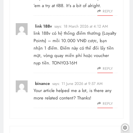
’em a try at
tl88
. It’s a bit of alright.
REPLY
link 188v
says:
18 March 2026 at 4:12 AM
link 188v
có hệ thống điểm thưởng (Loyalty
Points) – mỗi 10.000 VNĐ cược, bạn
nhận 1 điểm. Điểm này có thể đổi lấy tiền
mặt, vòng quay miễn phí hoặc voucher
nạp tiền. TONY03-16H
REPLY
binance
says:
11 June 2026 at 9:57 AM
Your article helped me a lot, is there any
more related content? Thanks!
REPLY