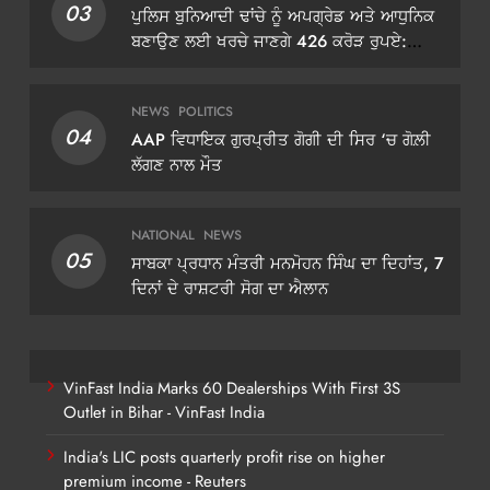
03
ਪੁਲਿਸ ਬੁਨਿਆਦੀ ਢਾਂਚੇ ਨੂੰ ਅਪਗ੍ਰੇਡ ਅਤੇ ਆਧੁਨਿਕ
ਬਣਾਉਣ ਲਈ ਖਰਚੇ ਜਾਣਗੇ 426 ਕਰੋੜ ਰੁਪਏ:
ਡੀਜੀਪੀ ਗੌਰਵ ਯਾਦਵ
NEWS
POLITICS
04
AAP ਵਿਧਾਇਕ ਗੁਰਪ੍ਰੀਤ ਗੋਗੀ ਦੀ ਸਿਰ ‘ਚ ਗੋਲ਼ੀ
ਲੱਗਣ ਨਾਲ ਮੌਤ
NATIONAL
NEWS
05
ਸਾਬਕਾ ਪ੍ਰਧਾਨ ਮੰਤਰੀ ਮਨਮੋਹਨ ਸਿੰਘ ਦਾ ਦਿਹਾਂਤ, 7
ਦਿਨਾਂ ਦੇ ਰਾਸ਼ਟਰੀ ਸੋਗ ਦਾ ਐਲਾਨ
VinFast India Marks 60 Dealerships With First 3S
Outlet in Bihar - VinFast India
India's LIC posts quarterly profit rise on higher
premium income - Reuters