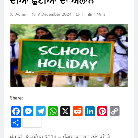
ਦੀਆਂ ਛੁੱਟੀਆਂ ਦਾ ਐਲਾਨ
Admin
9 December 2024
1
1 Mins
Share:
Facebook
Messenger
Telegram
WhatsApp
X
Reddit
LinkedIn
Pintere
Cop
Link
Share
ਮੋਹਾਲੀ, 9 ਦਸੰਬਰ 2024 – ਪੰਜਾਬ ਸਰਕਾਰ ਵਲੋਂ ਸੂਬੇ ਦੇ