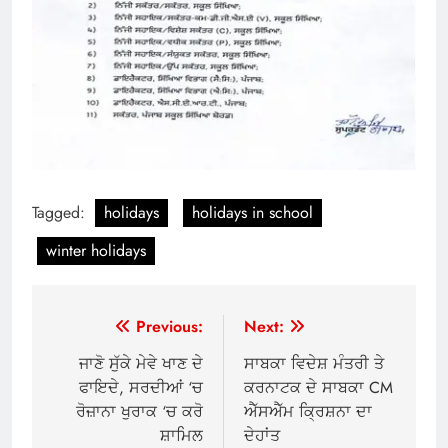
Tagged:
holidays
holidays in school
winter holidays
Post
Previous:
Next:
navigation
ਜਾਣੋ ਸੁੱਕੇ ਮੇਵੇ ਖਾਣ ਦੇ
ਸਾਬਕਾ ਵਿਦੇਸ਼ ਮੰਤਰੀ ਤੇ
ਫਾਇਦੇ, ਸਰਦੀਆਂ ‘ਚ
ਕਰਨਾਟਕ ਦੇ ਸਾਬਕਾ CM
ਰੋਜ਼ਾਨਾ ਖੁਰਾਕ ‘ਚ ਕਰੋ
ਐੱਸਐੱਮ ਕ੍ਰਿਸ਼ਨਾ ਦਾ
ਸ਼ਾਮਿਲ
ਦੇਹਾਂਤ