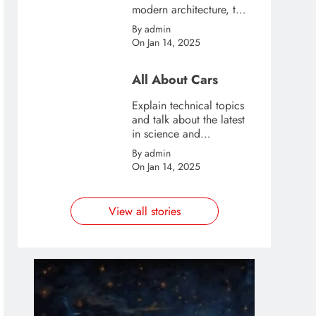
modern architecture, this
template is great for
By admin
creating stories about
On Jan 14, 2025
urban and city tourism.
All About Cars
Explain technical topics
and talk about the latest
in science and
technology with this
By admin
clean and futuristic
On Jan 14, 2025
template.
View all stories