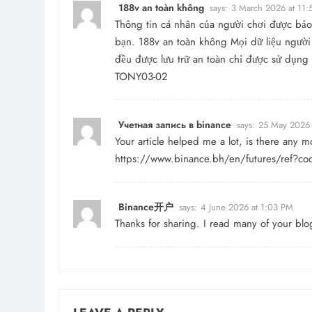
188v an toàn không
says:
3 March 2026 at 11
Thông tin cá nhân của người chơi được bảo
bạn.
188v an toàn không
Mọi dữ liệu người
đều được lưu trữ an toàn chỉ được sử dụng
TONY03-02
Учетная запись в binance
says:
25 May 2026 
Your article helped me a lot, is there any m
https://www.binance.bh/en/futures/ref
Binance开户
says:
4 June 2026 at 1:03 PM
Thanks for sharing. I read many of your blo