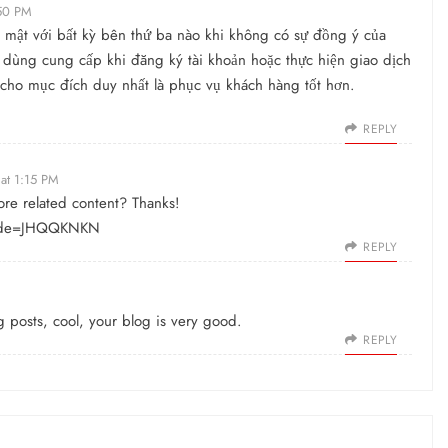
:50 PM
 mật với bất kỳ bên thứ ba nào khi không có sự đồng ý của
 dùng cung cấp khi đăng ký tài khoản hoặc thực hiện giao dịch
 cho mục đích duy nhất là phục vụ khách hàng tốt hơn.
REPLY
at 1:15 PM
ore related content? Thanks!
?code=JHQQKNKN
REPLY
g posts, cool, your blog is very good.
REPLY