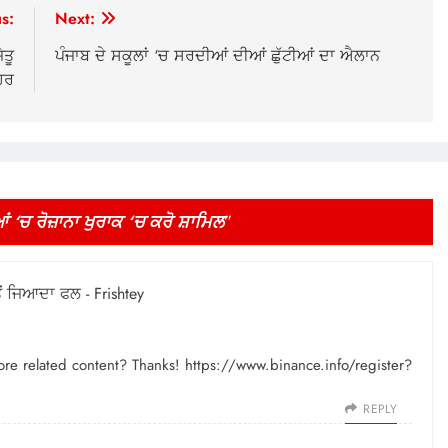
s:
Next:
ੇਤੂ
ਪੰਜਾਬ ਦੇ ਸਕੂਲਾਂ ‘ਚ ਸਰਦੀਆਂ ਦੀਆਂ ਛੁੱਟੀਆਂ ਦਾ ਐਲਾਨ
ਹਰ
ੀਆਂ ‘ਚ ਰੋਜ਼ਾਨਾ ਖੁਰਾਕ ‘ਚ ਕਰੋ ਸ਼ਾਮਿਲ
”
ੋਂ ਜਿਆਦਾ ਫਲ - Frishtey
more related content? Thanks!
https://www.binance.info/register?
REPLY