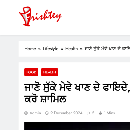
Skip
to
content
Your Window to the World
ok
Home
Lifestyle
Health
ਜਾਣੋ ਸੁੱਕੇ ਮੇਵੇ ਖਾਣ ਦੇ 
er
m
FOOD
HEALTH
pp
ਜਾਣੋ ਸੁੱਕੇ ਮੇਵੇ ਖਾਣ ਦੇ ਫਾਇ
ਕਰੋ ਸ਼ਾਮਿਲ
Admin
9 December 2024
5
1 Mins