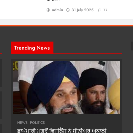
admin
31 July 2025
77
Trending News
NEWS
POLITICS
ਛਾਪੇਮਾਰੀ ਮਗਰੋਂ ਵਿਜੀਲੈਂਸ ਨੇ ਸੀਨੀਅਰ ਅਕਾਲੀ