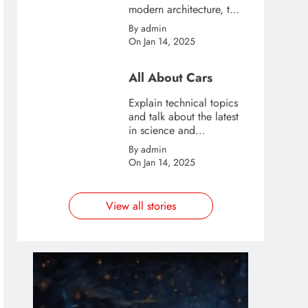
modern architecture, this
template is great for
By admin
creating stories about
On Jan 14, 2025
urban and city tourism.
All About Cars
Explain technical topics
and talk about the latest
in science and
technology with this
By admin
clean and futuristic
On Jan 14, 2025
template.
View all stories