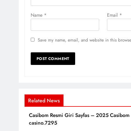
Name
*
Email
*
Save my name, email, and website in this browse
Related News
Casibom Resmi Giri Sayfas – 2025 Casibom
casino.7295