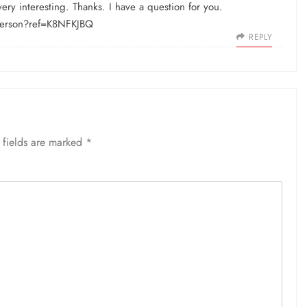
ry interesting. Thanks. I have a question for you.
-person?ref=K8NFKJBQ
REPLY
 fields are marked
*