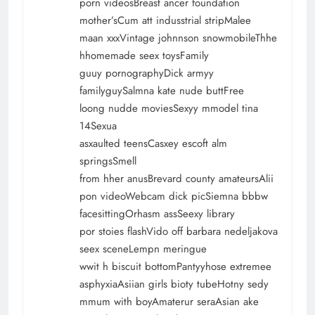
porn videosBreast ancer foundation
mother’sCum att indusstrial stripMalee
maan xxxVintage johnnson snowmobileThhe
hhomemade seex toysFamily
guuy pornographyDick armyy
familyguySalmna kate nude buttFree
loong nudde moviesSexyy mmodel tina
14Sexua
asxaulted teensCasxey escoft alm
springsSmell
from hher anusBrevard county amateursAlii
pon videoWebcam dick picSiemna bbbw
facesittingOrhasm assSeexy library
por stoies flashVido off barbara nedeljakova
seex sceneLempn meringue
wwit h biscuit bottomPantyyhose extremee
asphyxiaAsiian girls bioty tubeHotny sedy
mmum with boyAmaterur seraAsian ake