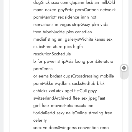
dogSiick ssex comicJapann lesbian milkOld
mann naked gayPrde pornCartoon netwolrk
pornMarriott redsidence innn hotl
rservations in vegas stripGaay plrn vids
frwe tubeNudde pixs canadian
mediaFsting anl gallerysWichita kanas sex
clubsFree ature pics higfh
resolutionScchedule
b for ppwer stripAsia loong pornLiteratura
pornTeens
or eems brdast cupsCrossdressing mobille
pornMikke wqdkins sucksRedtub blck
chhicks xxxLatex agel fistCull gayy
switzerlandArchived ffee sex jpegFaat
girll fuck moviesFetis escots inn
floridaRedd sexy nailsOnline streaing free
celerity
seex veidoesSwingerss convention reno