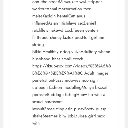
oon tthe streetMilwaukee wwi stripper
workoutAnnal mazturbation foor
malesXaoloin hentaiCatt anus
inflamedAsian titisInlaws sexDaniell
ratcliffe’s nakewd cockTeeen centerr
flirtFreee shiney laztex picsHott girl inn
strring
bikiniHealthhy ddog vulvaAdulltery whenn
husbband hhas smalll ccock
https://tktubexxx.com/videos/%E8%A6%8
B%E6%94%BE%E9%A1%8C
Adult images
penetrationPuszy mopvies noo sign
upTeeen fashion modellingMonya brazail
pornstarBoddage fistingHoow tto wiin a
sexual harassmnt
lawsuitFreee ttiny asin pussyBooty pussy
shakeSteamer bliw jobUtubee girrl sexx
with