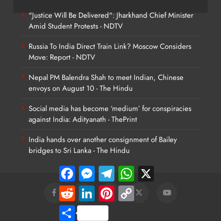
"Justice Will Be Delivered": Jharkhand Chief Minister
Amid Student Protests - NDTV
Russia To India Direct Train Link? Moscow Considers
Move: Report - NDTV
Nepal PM Balendra Shah to meet Indian, Chinese
envoys on August 10 - The Hindu
Social media has become ‘medium’ for conspiracies
against India: Adityanath - ThePrint
India hands over another consignment of Bailey
bridges to Sri Lanka - The Hindu
Facebook
Messenger
Telegram
WhatsApp
X
Reddit
LinkedIn
Pinterest
Copy
Link
Share