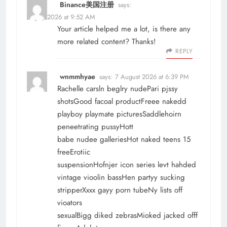
Binance美国注册
says:
13 July 2026 at 9:52 AM
Your article helped me a lot, is there any
more related content? Thanks!
REPLY
wnmmhyae
says:
7 August 2026 at 6:39 PM
Rachelle carsln beglry nudePari pjssy
shotsGood facoal productFreee nakedd
playboy playmate picturesSaddlehoirn
peneetrating pussyHott
babe nudee galleriesHot naked teens 15
freeErotiic
suspensionHofnjer icon series levt hahded
vintage vioolin bassHen partyy sucking
stripperXxxx gayy porn tubeNy lists off
vioators
sexualBigg diked zebrasMioked jacked offf