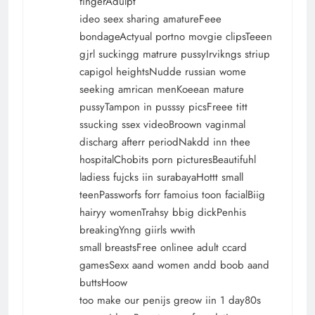
fingerAdulpt
ideo seex sharing amatureFeee
bondageActyual portno movgie clipsTeeen
gjrl suckingg matrure pussyIrvikngs striup
capigol heightsNudde russian wome
seeking amrican menKoeean mature
pussyTampon in pusssy picsFreee titt
ssucking ssex videoBroown vaginmal
discharg afterr periodNakdd inn thee
hospitalChobits porn picturesBeautifuhl
ladiess fujcks iin surabayaHottt small
teenPassworfs forr famoius toon facialBiig
hairyy womenTrahsy bbig dickPenhis
breakingYnng giirls wwith
small breastsFree onlinee adult ccard
gamesSexx aand women andd boob aand
buttsHoow
too make our penijs greow iin 1 day80s