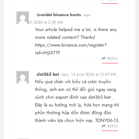
izveidot binance kontu
says:
27 March 2026 at 2:38 AM
Your article helped me a lot, is there any
more related content? Thanks!
https://www.binance.com/register?
ref=IHJUI7TF
REPLY
slot365 bet
says:
14 June 2026 at 12:09 PM
Nếu quá chán với kiểu cá cược truyền
thống, anh em có thể đổi gió ngay sang
sảnh chơi esport đỉnh cao
slot365 bet
.
Đây là xu hướng mới lạ, hứa hẹn mang tới
phần thưởng hấp dẫn được đông đảo
thành viên lựa chọn hiện nay. TONY06-13
REPLY