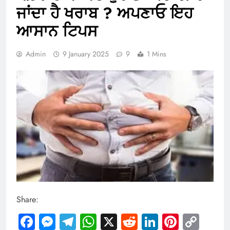
ਜਾਂਦਾ ਹੈ ਖਰਾਬ ? ਅਪਣਾਓ ਇਹ
ਆਸਾਨ ਟਿਪਸ
Admin
9 January 2025
9
1 Mins
Share:
Facebook
Messenger
Telegram
WhatsApp
X
Reddit
LinkedIn
Pintere
Cop