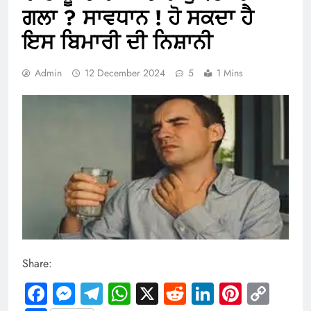
ਗਲਾ ? ਸਾਵਧਾਨ ! ਹੋ ਸਕਦਾ ਹੈ
ਇਸ ਬਿਮਾਰੀ ਦੀ ਨਿਸ਼ਾਨੀ
Admin
12 December 2024
5
1 Mins
Share:
Facebook
Messenger
Telegram
WhatsApp
X
Reddit
LinkedIn
Pintere
Cop