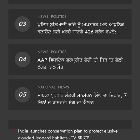
NEWS
POLITICS
03
ਪੁਲਿਸ ਬੁਨਿਆਦੀ ਢਾਂਚੇ ਨੂੰ ਅਪਗ੍ਰੇਡ ਅਤੇ ਆਧੁਨਿਕ
ਬਣਾਉਣ ਲਈ ਖਰਚੇ ਜਾਣਗੇ 426 ਕਰੋੜ ਰੁਪਏ:
ਡੀਜੀਪੀ ਗੌਰਵ ਯਾਦਵ
NEWS
POLITICS
04
AAP ਵਿਧਾਇਕ ਗੁਰਪ੍ਰੀਤ ਗੋਗੀ ਦੀ ਸਿਰ ‘ਚ ਗੋਲ਼ੀ
ਲੱਗਣ ਨਾਲ ਮੌਤ
NATIONAL
NEWS
05
ਸਾਬਕਾ ਪ੍ਰਧਾਨ ਮੰਤਰੀ ਮਨਮੋਹਨ ਸਿੰਘ ਦਾ ਦਿਹਾਂਤ, 7
ਦਿਨਾਂ ਦੇ ਰਾਸ਼ਟਰੀ ਸੋਗ ਦਾ ਐਲਾਨ
India launches conservation plan to protect elusive
clouded leopard habitats - TV BRICS