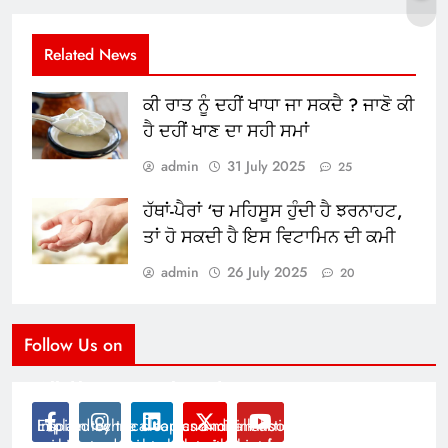
Related News
ਕੀ ਰਾਤ ਨੂੰ ਦਹੀਂ ਖਾਧਾ ਜਾ ਸਕਦੈ ? ਜਾਣੋ ਕੀ
ਹੈ ਦਹੀਂ ਖਾਣ ਦਾ ਸਹੀ ਸਮਾਂ
admin
31 July 2025
25
ਹੱਥਾਂ-ਪੈਰਾਂ ‘ਚ ਮਹਿਸੂਸ ਹੁੰਦੀ ਹੈ ਝਰਨਾਹਟ,
ਤਾਂ ਹੋ ਸਕਦੀ ਹੈ ਇਸ ਵਿਟਾਮਿਨ ਦੀ ਕਮੀ
admin
26 July 2025
20
Follow Us on
Modernist Travel Guide
All About Cars
Inspired by the clean and minimalistic look of modern
Explain technical topics and talk about the latest in
architecture, this template is great for creating stories
science and technology with this clean and futuristic