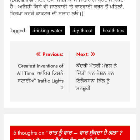
ਹੈ। ਅਜਿਹੀ ਕਿਸੇ ਵੀ ਜਾਣਕਾਰੀ ‘ਤੇ ਕਾਰਵਾਈ ਕਰਨ ਤੋਂ ਪਹਿਲਾਂ,
ਕਿਰਪਾ ਕਰਕੇ ਡਾਕਟਰ ਦੀ ਸਲਾਹ ਲਓ।)
Tagged:
drinking water
dry throat
health tips
Post
Previous:
Next:
navigation
Greatest Inventions of
ਕੇਂਦਰੀ ਮੰਤਰੀ ਮੰਡਲ ਨੇ
All Time: ਆਖਿਰ ਕਿਸਨੇ
ਦਿੱਤੀ ‘ਵਨ ਨੇਸ਼ਨ ਵਨ
ਬਣਾਈਆਂ Traffic Lights
ਇਲੈਕਸ਼ਨ’ ਬਿੱਲ ਨੂੰ
?
ਮਨਜ਼ੂਰੀ
5 thoughts on “
ਰਾਤ ਨੂੰ ਵਾਰ – ਵਾਰ ਸੁੱਕਦਾ ਹੈ ਗਲਾ ?