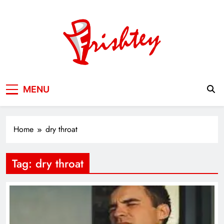
Skip
to
content
Your Window to the World
MENU
Home
dry throat
Tag:
dry throat