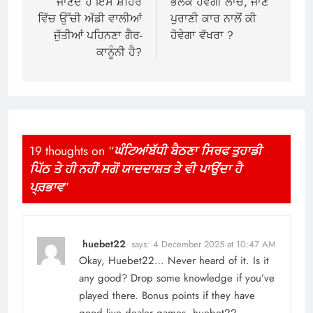
ਜਾਣਦੇ ਹੋ ਇਸ ਸ਼ਹਿਰ
ਭਲਕੇ ਹੋਵੇਗੀ ਲਾਂਚ, ਜਾਣੋ
ਵਿੱਚ ਉੱਚੀ ਅੱਡੀ ਵਾਲੀਆਂ
ਪੁਰਾਣੀ ਕਾਰ ਨਾਲੋਂ ਕੀ
ਜੁੱਤੀਆਂ ਪਹਿਨਣਾ ਗੈਰ-
ਹੋਵੇਗਾ ਵੱਖਰਾ ?
ਕਾਨੂੰਨੀ ਹੈ?
19 thoughts on “
ਘੰਟਿਆਂਬੱਧੀ ਬੈਠਣਾ ਸਿਰਫ ਤੁਹਾਡੀ
ਪਿੱਠ ਤੇ ਹੀ ਨਹੀਂ ਸਗੋਂ ਯਾਦਦਾਸ਼ਤ ਤੇ ਵੀ ਪਾਉਂਦਾ ਹੈ
ਪ੍ਰ਼ਭਾਵ
”
huebet22
says:
4 December 2025 at 10:47 AM
Okay, Huebet22… Never heard of it. Is it
any good? Drop some knowledge if you’ve
played there. Bonus points if they have
good live dealer games.
huebet22