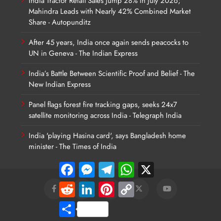
India Tractor Retail Sales Jump 28% in July 2026;
Mahindra Leads with Nearly 42% Combined Market
Share - Autopunditz
After 45 years, India once again sends peacocks to
UN in Geneva - The Indian Express
India’s Battle Between Scientific Proof and Belief - The
New Indian Express
Panel flags forest fire tracking gaps, seeks 24x7
satellite monitoring across India - Telegraph India
India 'playing Hasina card', says Bangladesh home
minister - The Times of India
Facebook
Messenger
Telegram
WhatsApp
X
Reddit
LinkedIn
Pinterest
Copy
Link
Share