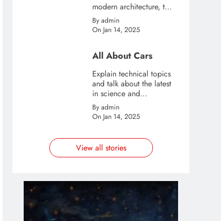
modern architecture, this
template is great for
By admin
creating stories about
On Jan 14, 2025
urban and city tourism.
All About Cars
Explain technical topics
and talk about the latest
in science and
technology with this
By admin
clean and futuristic
On Jan 14, 2025
template.
View all stories