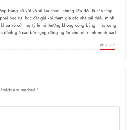
càng bùng nổ với vô số lựa chọn, nhưng liệu đâu là nền tảng
phải học bài học đắt giá khi tham gia các nhà cái thiếu minh
bị khóa vô cớ, hay tỷ lệ trả thưởng không công bằng. Hãy cùng
 đánh giá cao bởi cộng đồng người chơi nhờ tính minh bạch,
REPLY
 fields are marked
*