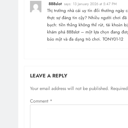
888slot
says:
13 January 2026 at 5:47 PM
Thị trường nhà cái uy tín đổi thưởng ngày 
thực sự đáng tin cậy? Nhiều người chơi đã 
bạch: tiền thắng không thể rút, tài khoản 
khám phá
888slot
– một lựa chọn đang được
bảo mật và đa dạng trò chơi. TONY01-12
LEAVE A REPLY
Your email address will not be published.
Required
Comment
*