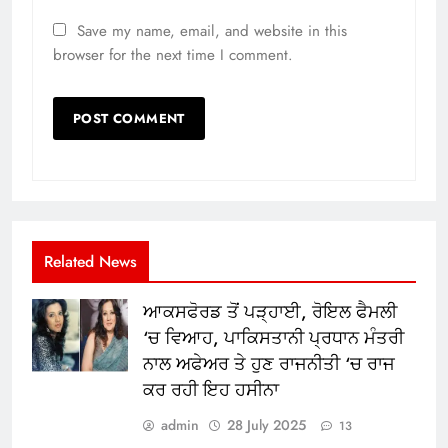
Save my name, email, and website in this
browser for the next time I comment.
Related News
ਆਕਸਫੋਰਡ ਤੋਂ ਪੜ੍ਹਾਈ, ਰੋਇਲ ਫੈਮਲੀ
‘ਚ ਵਿਆਹ, ਪਾਕਿਸਤਾਨੀ ਪ੍ਰਧਾਨ ਮੰਤਰੀ
ਨਾਲ ਅਫੇਅਰ ਤੇ ਹੁਣ ਰਾਜਨੀਤੀ ‘ਚ ਰਾਜ
ਕਰ ਰਹੀ ਇਹ ਹਸੀਨਾ
admin
28 July 2025
13