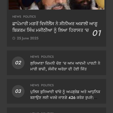
NEWS
POLITICS
ਛਾਪੇਮਾਰੀ ਮਗਰੋਂ ਵਿਜੀਲੈਂਸ ਨੇ ਸੀਨੀਅਰ ਅਕਾਲੀ ਆਗੂ
ਬਿਕਰਮ ਸਿੰਘ ਮਜੀਠੀਆ ਨੂੰ ਲਿਆ ਹਿਰਾਸਤ ‘ਚ
01
25 June 2025
NEWS
POLITICS
02
ਲੁਧਿਆਣਾ ਜ਼ਿਮਨੀ ਚੋਣ ‘ਚ ਆਮ ਆਦਮੀ ਪਾਰਟੀ ਨੇ
ਮਾਰੀ ਬਾਜ਼ੀ, ਸੰਜੀਵ ਅਰੋੜਾ ਦੀ ਹੋਈ ਜਿੱਤ
NEWS
POLITICS
03
ਪੁਲਿਸ ਬੁਨਿਆਦੀ ਢਾਂਚੇ ਨੂੰ ਅਪਗ੍ਰੇਡ ਅਤੇ ਆਧੁਨਿਕ
ਬਣਾਉਣ ਲਈ ਖਰਚੇ ਜਾਣਗੇ 426 ਕਰੋੜ ਰੁਪਏ:
ਡੀਜੀਪੀ ਗੌਰਵ ਯਾਦਵ