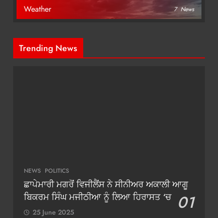
Weather
7
News
Trending News
NEWS
POLITICS
ਛਾਪੇਮਾਰੀ ਮਗਰੋਂ ਵਿਜੀਲੈਂਸ ਨੇ ਸੀਨੀਅਰ ਅਕਾਲੀ ਆਗੂ
ਬਿਕਰਮ ਸਿੰਘ ਮਜੀਠੀਆ ਨੂੰ ਲਿਆ ਹਿਰਾਸਤ ‘ਚ
01
25 June 2025