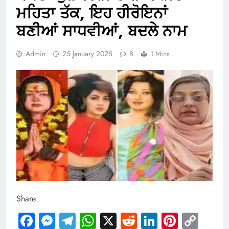
ਮਹਿਤਾ ਤੱਕ, ਇਹ ਹੀਰੋਇਨਾਂ
ਬਣੀਆਂ ਸਾਧਵੀਆਂ, ਬਦਲੇ ਨਾਮ
Admin
25 January 2025
8
1 Mins
Share:
Facebook
Messenger
Telegram
WhatsApp
X
Reddit
LinkedIn
Pintere
Cop