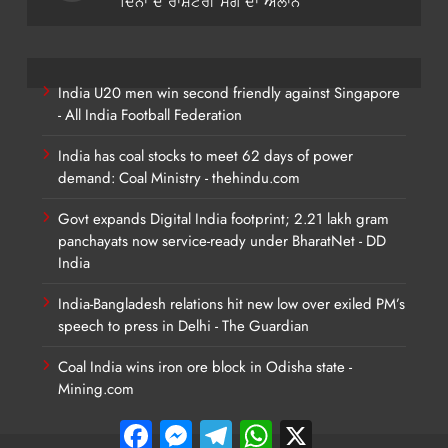
ਦਿਨਾਂ ਦੇ ਰਾਸ਼ਟਰੀ ਸੋਗ ਦਾ ਐਲਾਨ
India U20 men win second friendly against Singapore
- All India Football Federation
India has coal stocks to meet 62 days of power
demand: Coal Ministry - thehindu.com
Govt expands Digital India footprint; 2.21 lakh gram
panchayats now service-ready under BharatNet - DD
India
India-Bangladesh relations hit new low over exiled PM’s
speech to press in Delhi - The Guardian
Coal India wins iron ore block in Odisha state -
Mining.com
Facebook
Messenger
Telegram
WhatsApp
X