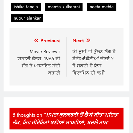
ishika taneja
mamta kulkarani
neeta mehta
nupur alankar
Post
Previous:
Next:
navigation
Movie Review :
ਕੀ ਤੁਸੀਂ ਵੀ ਭੁੱਲਣ ਲੱਗੇ ਹੋ
‘ਸਕਾਈ ਫੋਰਸ’ 1965 ਦੀ
ਛੋਟੀਆਂ-ਛੋਟੀਆਂ ਚੀਜ਼ਾਂ ?
ਜੰਗ ਤੇ ਆਧਾਰਿਤ ਸੱਚੀ
ਹੋ ਸਕਦੀ ਹੈ ਇਸ
ਕਹਾਣੀ
ਵਿਟਾਮਿਨ ਦੀ ਕਮੀ
8 thoughts on “
ਮਮਤਾ ਕੁਲਕਰਨੀ ਤੋਂ ਲੈ ਕੇ ਨੀਤਾ ਮਹਿਤਾ
ਤੱਕ, ਇਹ ਹੀਰੋਇਨਾਂ ਬਣੀਆਂ ਸਾਧਵੀਆਂ, ਬਦਲੇ ਨਾਮ
”