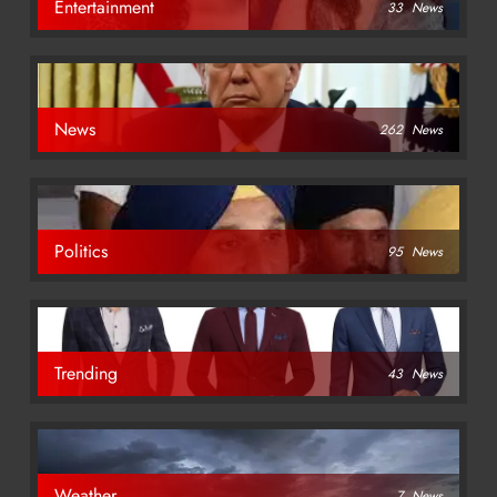
Entertainment
33
News
News
262
News
Politics
95
News
Trending
43
News
Weather
7
News