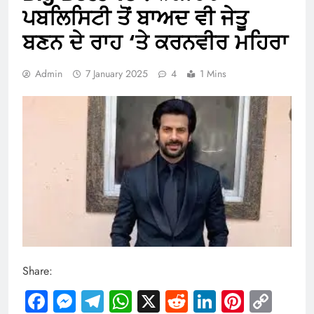
ਪਬਲਿਸਿਟੀ ਤੋਂ ਬਾਅਦ ਵੀ ਜੇਤੂ
ਬਣਨ ਦੇ ਰਾਹ ‘ਤੇ ਕਰਨਵੀਰ ਮਹਿਰਾ
Admin
7 January 2025
4
1 Mins
Share:
Facebook
Messenger
Telegram
WhatsApp
X
Reddit
LinkedIn
Pintere
Cop