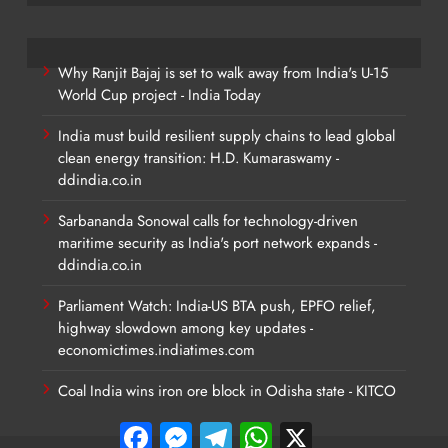
Why Ranjit Bajaj is set to walk away from India's U-15
World Cup project - India Today
India must build resilient supply chains to lead global
clean energy transition: H.D. Kumaraswamy -
ddindia.co.in
Sarbananda Sonowal calls for technology-driven
maritime security as India's port network expands -
ddindia.co.in
Parliament Watch: India-US BTA push, EPFO relief,
highway slowdown among key updates -
economictimes.indiatimes.com
Coal India wins iron ore block in Odisha state - KITCO
Facebook
Messenger
Telegram
WhatsApp
X