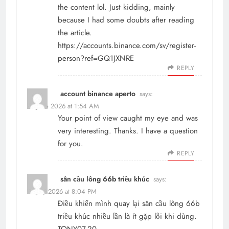
the content lol. Just kidding, mainly
because I had some doubts after reading
the article.
https://accounts.binance.com/sv/register-
person?ref=GQ1JXNRE
REPLY
account binance aperto
says:
29 June 2026 at 1:54 AM
Your point of view caught my eye and was
very interesting. Thanks. I have a question
for you.
REPLY
sân cầu lông 66b triều khúc
says:
29 July 2026 at 8:04 PM
Điều khiến mình quay lại sân cầu lông 66b
triều khúc nhiều lần là ít gặp lỗi khi dùng.