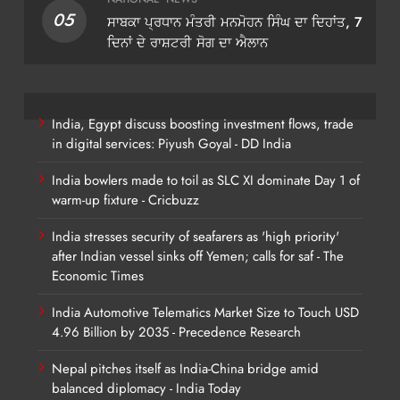
05
ਸਾਬਕਾ ਪ੍ਰਧਾਨ ਮੰਤਰੀ ਮਨਮੋਹਨ ਸਿੰਘ ਦਾ ਦਿਹਾਂਤ, 7
ਦਿਨਾਂ ਦੇ ਰਾਸ਼ਟਰੀ ਸੋਗ ਦਾ ਐਲਾਨ
India, Egypt discuss boosting investment flows, trade
in digital services: Piyush Goyal - DD India
India bowlers made to toil as SLC XI dominate Day 1 of
warm-up fixture - Cricbuzz
India stresses security of seafarers as 'high priority'
after Indian vessel sinks off Yemen; calls for saf - The
Economic Times
India Automotive Telematics Market Size to Touch USD
4.96 Billion by 2035 - Precedence Research
Nepal pitches itself as India-China bridge amid
balanced diplomacy - India Today