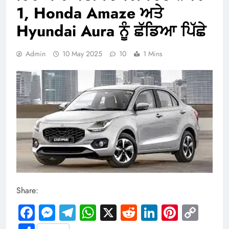
1, Honda Amaze ਅਤੇ
Hyundai Aura ਨੂੰ ਛੱਡਿਆ ਪਿੱਛੇ
Admin
10 May 2025
10
1 Mins
Share:
Facebook
Messenger
Telegram
WhatsApp
X
Reddit
LinkedIn
Pintere
Cop
Link