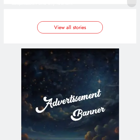
about urban and city tourism.
template.
By admin
By admin
On Jan 14, 2025
On Jan 14, 2025
View all stories