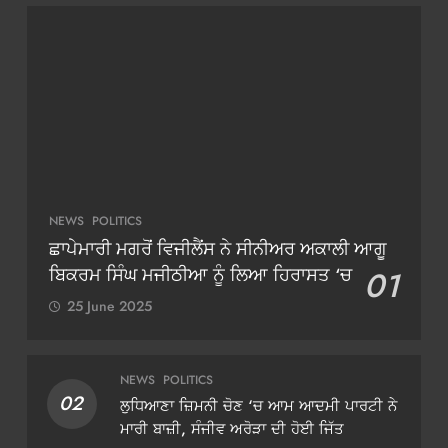
NEWS
POLITICS
ਛਾਪੇਮਾਰੀ ਮਗਰੋਂ ਵਿਜੀਲੈਂਸ ਨੇ ਸੀਨੀਅਰ ਅਕਾਲੀ ਆਗੂ
ਬਿਕਰਮ ਸਿੰਘ ਮਜੀਠੀਆ ਨੂੰ ਲਿਆ ਹਿਰਾਸਤ ‘ਚ
01
25 June 2025
NEWS
POLITICS
02
ਲੁਧਿਆਣਾ ਜ਼ਿਮਨੀ ਚੋਣ ‘ਚ ਆਮ ਆਦਮੀ ਪਾਰਟੀ ਨੇ
ਮਾਰੀ ਬਾਜ਼ੀ, ਸੰਜੀਵ ਅਰੋੜਾ ਦੀ ਹੋਈ ਜਿੱਤ