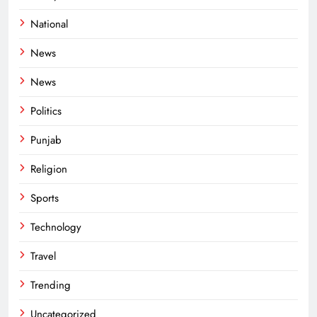
National
News
News
Politics
Punjab
Religion
Sports
Technology
Travel
Trending
Uncategorized