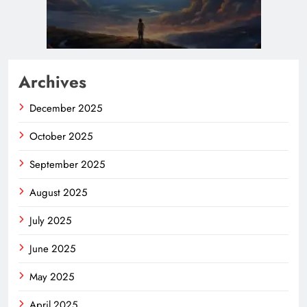
Archives
December 2025
October 2025
September 2025
August 2025
July 2025
June 2025
May 2025
April 2025