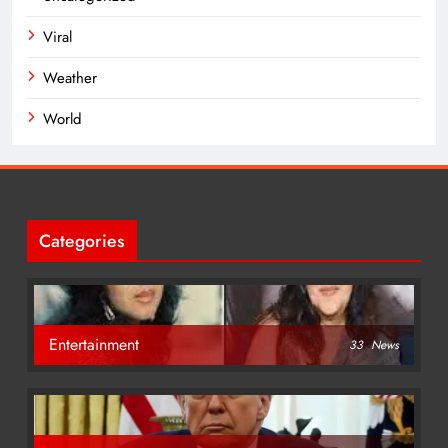
Viral
Weather
World
Categories
Entertainment
33
News