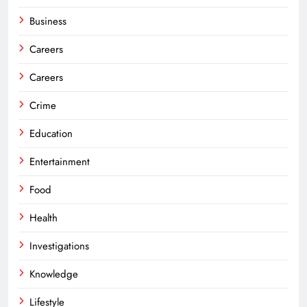
Business
Careers
Careers
Crime
Education
Entertainment
Food
Health
Investigations
Knowledge
Lifestyle