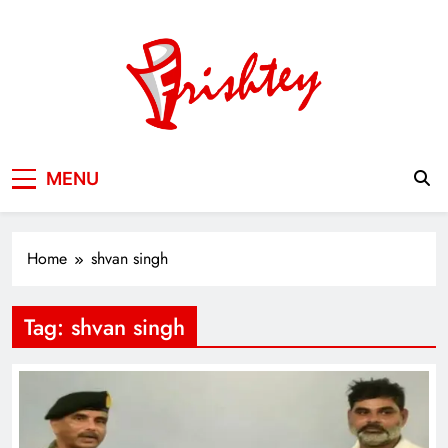
Skip
to
content
Your Window to the World
MENU
Home
shvan singh
Tag:
shvan singh