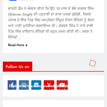
ਭਾਰਤੀ ਫੌਜ ਨੇ ਐਲਾਨ ਕੀਤਾ ਕਿ ਉਹ 10 ਸਾਲ ਦੇ ਬੱਚੇ ਸ਼ਰਵਣ ਸਿੰਘ
(Sharvan Singh) ਦੀ ਪੜ੍ਹਾਈ ਦਾ ਸਾਰਾ ਖਰਚਾ ਚੁੱਕੇਗੀ, ਜਿਸਨੇ
ਪੰਜਾਬ ਦੇ ਇੱਕ ਪਿੰਡ ਵਿੱਚ ਆਪ੍ਰੇਸ਼ਨ ਸਿੰਦੂਰ ਦੌਰਾਨ ਸੈਨਿਕਾਂ ਨੂੰ ਭੋਜਨ
ਅਤੇ ਪਾਣੀ ਮੁਹੱਈਆ ਕਰਵਾਇਆ ਸੀ। ਸ਼ਰਵਣ ਸਿੰਘ ਨੇ ਤਾਰੇ ਵਾਲੀ
ਪਿੰਡ ਵਿੱਚ ਤਾਇਨਾਤ ਸੈਨਿਕਾਂ ਦੀ ਬਹੁਤ ਮਦਦ ਕੀਤੀ ਸੀ। ਸ਼ਵਣ ਨੇ
ਸੈਨਿਕਾਂ…
Read More
Follow Us on
Modernist Travel Guide
All About Cars
Inspired by the clean and minimalistic look of modern
Explain technical topics and talk about the latest in
architecture, this template is great for creating stories
science and technology with this clean and futuristic
about urban and city tourism.
template.
By admin
By admin
On Jan 14, 2025
On Jan 14, 2025