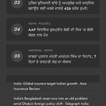
03
ਪੁਲਿਸ ਬੁਨਿਆਦੀ ਢਾਂਚੇ ਨੂੰ ਅਪਗ੍ਰੇਡ ਅਤੇ ਆਧੁਨਿਕ
ਬਣਾਉਣ ਲਈ ਖਰਚੇ ਜਾਣਗੇ 426 ਕਰੋੜ ਰੁਪਏ:
ਡੀਜੀਪੀ ਗੌਰਵ ਯਾਦਵ
NEWS
POLITICS
04
AAP ਵਿਧਾਇਕ ਗੁਰਪ੍ਰੀਤ ਗੋਗੀ ਦੀ ਸਿਰ ‘ਚ ਗੋਲ਼ੀ
ਲੱਗਣ ਨਾਲ ਮੌਤ
NATIONAL
NEWS
05
ਸਾਬਕਾ ਪ੍ਰਧਾਨ ਮੰਤਰੀ ਮਨਮੋਹਨ ਸਿੰਘ ਦਾ ਦਿਹਾਂਤ, 7
ਦਿਨਾਂ ਦੇ ਰਾਸ਼ਟਰੀ ਸੋਗ ਦਾ ਐਲਾਨ
India: Global insurers target Indian growth - Asia
Insurance Review
India's Bangladesh reset runs into an old problem
amid Dhaka's foreign policy shift - Telegraph India