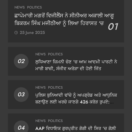
NEWS
POLITICS
ਛਾਪੇਮਾਰੀ ਮਗਰੋਂ ਵਿਜੀਲੈਂਸ ਨੇ ਸੀਨੀਅਰ ਅਕਾਲੀ ਆਗੂ
ਬਿਕਰਮ ਸਿੰਘ ਮਜੀਠੀਆ ਨੂੰ ਲਿਆ ਹਿਰਾਸਤ ‘ਚ
01
25 June 2025
NEWS
POLITICS
02
ਲੁਧਿਆਣਾ ਜ਼ਿਮਨੀ ਚੋਣ ‘ਚ ਆਮ ਆਦਮੀ ਪਾਰਟੀ ਨੇ
ਮਾਰੀ ਬਾਜ਼ੀ, ਸੰਜੀਵ ਅਰੋੜਾ ਦੀ ਹੋਈ ਜਿੱਤ
NEWS
POLITICS
03
ਪੁਲਿਸ ਬੁਨਿਆਦੀ ਢਾਂਚੇ ਨੂੰ ਅਪਗ੍ਰੇਡ ਅਤੇ ਆਧੁਨਿਕ
ਬਣਾਉਣ ਲਈ ਖਰਚੇ ਜਾਣਗੇ 426 ਕਰੋੜ ਰੁਪਏ:
ਡੀਜੀਪੀ ਗੌਰਵ ਯਾਦਵ
NEWS
POLITICS
04
AAP ਵਿਧਾਇਕ ਗੁਰਪ੍ਰੀਤ ਗੋਗੀ ਦੀ ਸਿਰ ‘ਚ ਗੋਲ਼ੀ