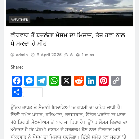
WEATHER
ਵੀਰਵਾਰ ਤੋਂ ਬਦਲੇਗਾ ਮੌਸਮ ਦਾ ਮਿਜਾਜ਼, ਤੇਜ਼ ਹਵਾ ਨਾਲ
ਪੈ ਸਕਦਾ ਹੈ ਮੀਂਹ
admin
9 April 2025
6
1 mins
Share:
Facebook
Messenger
Telegram
WhatsApp
X
Reddit
LinkedIn
Pintere
Cop
Link
Share
ਉੱਤਰ ਭਾਰਤ ਦੇ ਮੈਦਾਨੀ ਇਲਾਕਿਆਂ ’ਚ ਗਰਮੀ ਦਾ ਕਹਿਰ ਜਾਰੀ ਹੈ।
ਦਿੱਲੀ ਸਮੇਤ ਪੰਜਾਬ, ਹਰਿਆਣਾ, ਰਾਜਸਥਾਨ, ਉੱਤਰ ਪ੍ਰਦੇਸ਼ ’ਚ ਪਾਰਾ
40 ਡਿਗਰੀ ਸੈਲਸੀਅਸ ਤੋਂ ਪਾਰ ਜਾ ਰਿਹਾ ਹੈ। ਉੱਧਰ ਮੌਸਮ ਵਿਭਾਗ ਦਾ
ਅੰਦਾਜ਼ਾ ਹੈ ਕਿ ਪੱਛਮੀ ਦਬਾਅ ਦੇ ਸਰਗਰਮ ਹੋਣ ਨਾਲ ਵੀਰਵਾਰ ਅਤੇ
ਸ਼ੁੱਕਰਵਾਰ ਨੂੰ ਮੌਸਮ ਦਾ ਮਿਜਾਜ਼ ਬਦਲੇਗਾ। ਦਿੱਲੀ ਸਮੇਤ ਕੁਝ ਜਗ੍ਹਾ ’ਤੇ