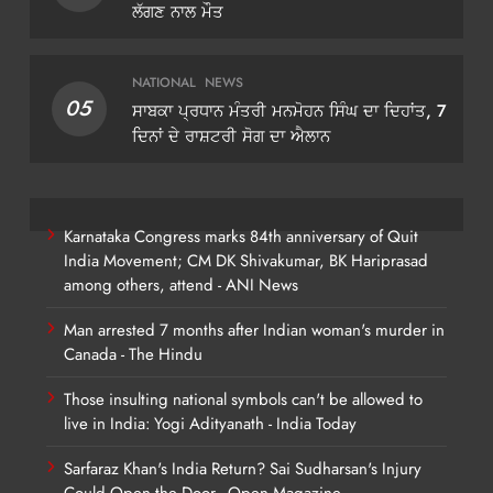
ਲੱਗਣ ਨਾਲ ਮੌਤ
NATIONAL
NEWS
05
ਸਾਬਕਾ ਪ੍ਰਧਾਨ ਮੰਤਰੀ ਮਨਮੋਹਨ ਸਿੰਘ ਦਾ ਦਿਹਾਂਤ, 7
ਦਿਨਾਂ ਦੇ ਰਾਸ਼ਟਰੀ ਸੋਗ ਦਾ ਐਲਾਨ
Karnataka Congress marks 84th anniversary of Quit
India Movement; CM DK Shivakumar, BK Hariprasad
among others, attend - ANI News
Man arrested 7 months after Indian woman's murder in
Canada - The Hindu
Those insulting national symbols can't be allowed to
live in India: Yogi Adityanath - India Today
Sarfaraz Khan's India Return? Sai Sudharsan's Injury