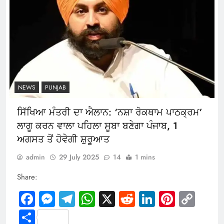
NEWS
PUNJAB
ਸਿੱਖਿਆ ਮੰਤਰੀ ਦਾ ਐਲਾਨ: ‘ਨਸ਼ਾ ਰੋਕਥਾਮ ਪਾਠਕ੍ਰਮ’
ਲਾਗੂ ਕਰਨ ਵਾਲਾ ਪਹਿਲਾ ਸੂਬਾ ਬਣੇਗਾ ਪੰਜਾਬ, 1
ਅਗਸਤ ਤੋਂ ਹੋਵੇਗੀ ਸ਼ੁਰੂਆਤ
admin
29 July 2025
14
1 mins
Share:
Facebook
Messenger
Telegram
WhatsApp
X
Reddit
LinkedIn
Pintere
Cop
Link
Share