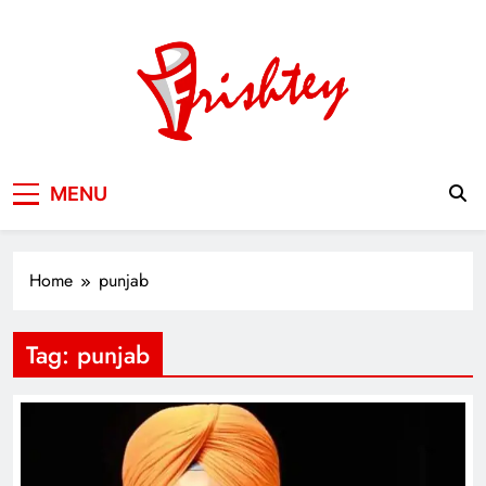
Skip
to
content
Your Window to the World
MENU
Home
punjab
Tag:
punjab