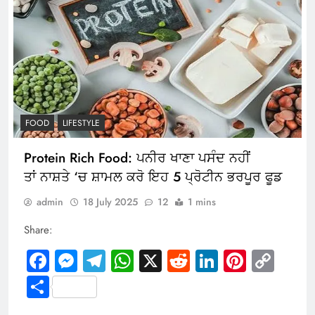
FOOD
LIFESTYLE
Protein Rich Food: ਪਨੀਰ ਖਾਣਾ ਪਸੰਦ ਨਹੀਂ
ਤਾਂ ਨਾਸ਼ਤੇ ‘ਚ ਸ਼ਾਮਲ ਕਰੋ ਇਹ 5 ਪ੍ਰੋਟੀਨ ਭਰਪੂਰ ਫੂਡ
admin
18 July 2025
12
1 mins
Share:
Facebook
Messenger
Telegram
WhatsApp
X
Reddit
LinkedIn
Pintere
Cop
Link
Share