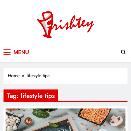
Skip
to
content
Your Window to the World
MENU
Home
lifestyle tips
Tag:
lifestyle tips