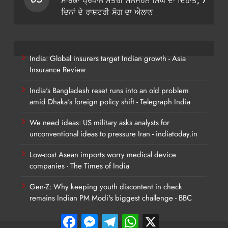
ਸਾਬਕਾ ਪ੍ਰਧਾਨ ਮੰਤਰੀ ਮਨਮੋਹਨ ਸਿੰਘ ਦਾ ਦਿਹਾਂਤ, 7
ਦਿਨਾਂ ਦੇ ਰਾਸ਼ਟਰੀ ਸੋਗ ਦਾ ਐਲਾਨ
India: Global insurers target Indian growth - Asia
Insurance Review
India's Bangladesh reset runs into an old problem
amid Dhaka's foreign policy shift - Telegraph India
We need ideas: US military asks analysts for
unconventional ideas to pressure Iran - indiatoday.in
Low-cost Asean imports worry medical device
companies - The Times of India
Gen-Z: Why keeping youth discontent in check
remains Indian PM Modi's biggest challenge - BBC
Facebook
Messenger
Telegram
WhatsApp
X