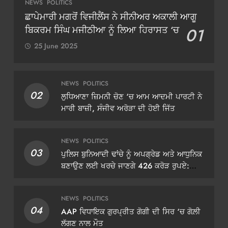
NEWS
POLITICS
ਛਾਪੇਮਾਰੀ ਮਗਰੋਂ ਵਿਜੀਲੈਂਸ ਨੇ ਸੀਨੀਅਰ ਅਕਾਲੀ ਆਗੂ
ਬਿਕਰਮ ਸਿੰਘ ਮਜੀਠੀਆ ਨੂੰ ਲਿਆ ਹਿਰਾਸਤ ‘ਚ
01
25 June 2025
NEWS
POLITICS
02
ਲੁਧਿਆਣਾ ਜ਼ਿਮਨੀ ਚੋਣ ‘ਚ ਆਮ ਆਦਮੀ ਪਾਰਟੀ ਨੇ
ਮਾਰੀ ਬਾਜ਼ੀ, ਸੰਜੀਵ ਅਰੋੜਾ ਦੀ ਹੋਈ ਜਿੱਤ
NEWS
POLITICS
03
ਪੁਲਿਸ ਬੁਨਿਆਦੀ ਢਾਂਚੇ ਨੂੰ ਅਪਗ੍ਰੇਡ ਅਤੇ ਆਧੁਨਿਕ
ਬਣਾਉਣ ਲਈ ਖਰਚੇ ਜਾਣਗੇ 426 ਕਰੋੜ ਰੁਪਏ:
ਡੀਜੀਪੀ ਗੌਰਵ ਯਾਦਵ
NEWS
POLITICS
04
AAP ਵਿਧਾਇਕ ਗੁਰਪ੍ਰੀਤ ਗੋਗੀ ਦੀ ਸਿਰ ‘ਚ ਗੋਲ਼ੀ
ਲੱਗਣ ਨਾਲ ਮੌਤ