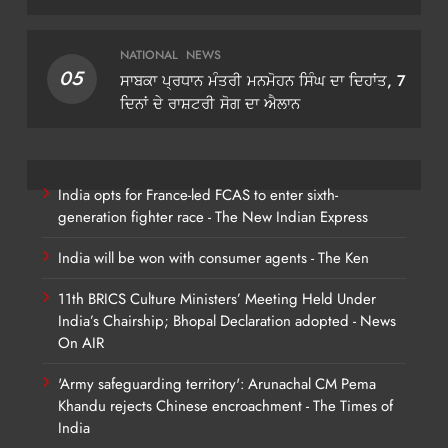
NATIONAL
NEWS
05
ਸਾਬਕਾ ਪ੍ਰਧਾਨ ਮੰਤਰੀ ਮਨਮੋਹਨ ਸਿੰਘ ਦਾ ਦਿਹਾਂਤ, 7
ਦਿਨਾਂ ਦੇ ਰਾਸ਼ਟਰੀ ਸੋਗ ਦਾ ਐਲਾਨ
India opts for France-led FCAS to enter sixth-
generation fighter race - The New Indian Express
India will be won with consumer agents - The Ken
11th BRICS Culture Ministers’ Meeting Held Under
India’s Chairship; Bhopal Declaration adopted - News
On AIR
'Army safeguarding territory': Arunachal CM Pema
Khandu rejects Chinese encroachment - The Times of
India