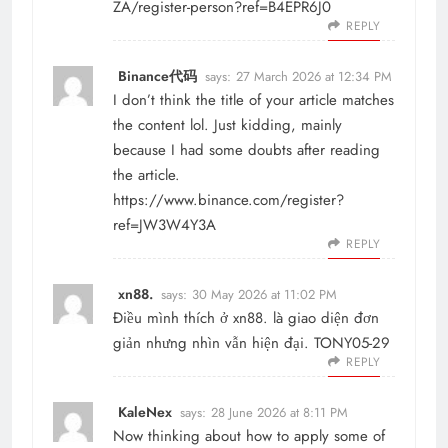
ZA/register-person?ref=B4EPR6J0
REPLY
Binance代码
says:
27 March 2026 at 12:34 PM
I don’t think the title of your article matches
the content lol. Just kidding, mainly
because I had some doubts after reading
the article.
https://www.binance.com/register?
ref=JW3W4Y3A
REPLY
xn88.
says:
30 May 2026 at 11:02 PM
Điều mình thích ở
xn88.
là giao diện đơn
giản nhưng nhìn vẫn hiện đại. TONY05-29
REPLY
KaleNex
says:
28 June 2026 at 8:11 PM
Now thinking about how to apply some of