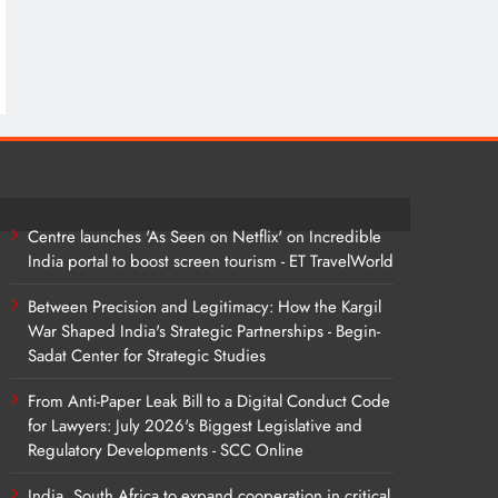
Centre launches 'As Seen on Netflix' on Incredible
India portal to boost screen tourism - ET TravelWorld
Between Precision and Legitimacy: How the Kargil
War Shaped India's Strategic Partnerships - Begin-
Sadat Center for Strategic Studies
From Anti-Paper Leak Bill to a Digital Conduct Code
for Lawyers: July 2026's Biggest Legislative and
Regulatory Developments - SCC Online
India, South Africa to expand cooperation in critical