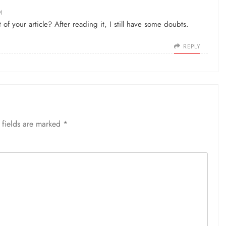
M
f your article? After reading it, I still have some doubts.
REPLY
 fields are marked
*