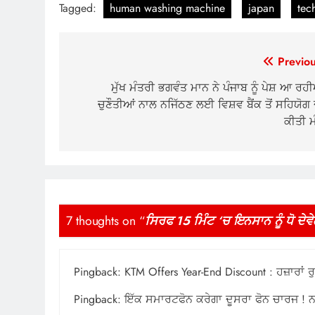
Tagged:
human washing machine
japan
tec
Post
Previou
navigation
ਮੁੱਖ ਮੰਤਰੀ ਭਗਵੰਤ ਮਾਨ ਨੇ ਪੰਜਾਬ ਨੂੰ ਪੇਸ਼ ਆ ਰਹ
ਚੁਣੌਤੀਆਂ ਨਾਲ ਨਜਿੱਠਣ ਲਈ ਵਿਸ਼ਵ ਬੈਂਕ ਤੋਂ ਸਹਿਯੋਗ 
ਕੀਤੀ ਮ
7 thoughts on “
ਸਿਰਫ 15 ਮਿੰਟ ‘ਚ ਇਨਸਾਨ ਨੂੰ ਧੋ ਦੇ
Pingback:
KTM Offers Year-End Discount : ਹਜ਼ਾਰਾਂ
Pingback:
ਇੱਕ ਸਮਾਰਟਫੋਨ ਕਰੇਗਾ ਦੂਸਰਾ ਫੋਨ ਚਾਰਜ ! ਨਹੀ