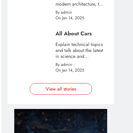
modern architecture, this
template is great for
By admin
creating stories about
On Jan 14, 2025
urban and city tourism.
All About Cars
Explain technical topics
and talk about the latest
in science and
technology with this
By admin
clean and futuristic
On Jan 14, 2025
template.
View all stories