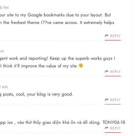
18 PM
our site to my Google bookmarks due to your layout. But
 in the freshest theme I??ve came across. It extremely helps
REPLY
 AM
ligent work and reporting! Keep up the superb works guys I
 think it’ll improve the value of my site
REPLY
59 AM
g posts, cool, your blog is very good.
REPLY
app ios
, vào thử thấy giao diện khá ổn và dễ dùng. TONY06-18
REPLY