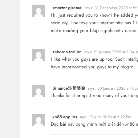
smorter giremal
says:
31 December 2025 at 5:
Hi, just required you to know I he added y
seriously, I believe your internet site has 1
make reading your blog significantly easier.
zaborna torilon
says:
21 January 2026 at 9:04
I like what you guys are up too. Such intel
have incorporated you guys to my blogroll. I
Binance注册奖金
says:
30 January 2026 at 4:
Thanks for sharing. I read many of your blo
xn88 app ios
says:
19 June 2026 at 5:22 PM
Đọc bài này xong mình mới biết đến
xn88 