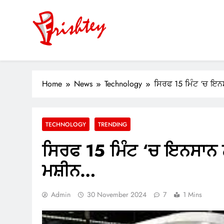
Skip
to
content
Your Window to the World
ok
Home
News
Technology
ਸਿਰਫ 15 ਮਿੰਟ ‘ਚ ਇਨਸ
er
m
TECHNOLOGY
TRENDING
pp
ਸਿਰਫ 15 ਮਿੰਟ ‘ਚ ਇਨਸਾਨ ਨੂ
ਮਸ਼ੀਨ…
Admin
30 November 2024
7
1 Mins