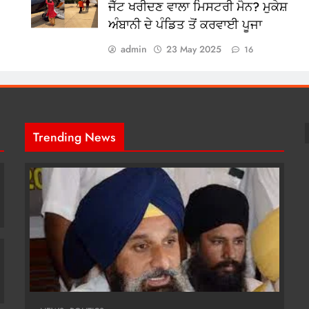
ਜੈੱਟ ਖਰੀਦਣ ਵਾਲਾ ਮਿਸਟਰੀ ਮੈਨ? ਮੁਕੇਸ਼
ਅੰਬਾਨੀ ਦੇ ਪੰਡਿਤ ਤੋਂ ਕਰਵਾਈ ਪੂਜਾ
admin
23 May 2025
16
Trending News