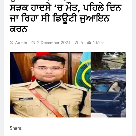
ਸੜਕ ਹਾਦਸੇ ‘ਚ ਮੌਤ, ਪਹਿਲੇ ਦਿਨ
ਜਾ ਰਿਹਾ ਸੀ ਡਿਊਟੀ ਜੁਆਇਨ
ਕਰਨ
Admin
2 December 2024
6
1 Mins
Share: