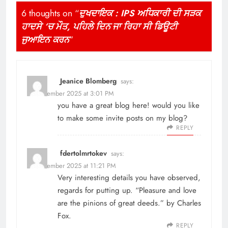
6 thoughts on “
ਦੁਖਦਾਇਕ : IPS ਅਧਿਕਾਰੀ ਦੀ ਸੜਕ
ਹਾਦਸੇ ‘ਚ ਮੌਤ, ਪਹਿਲੇ ਦਿਨ ਜਾ ਰਿਹਾ ਸੀ ਡਿਊਟੀ
ਜੁਆਇਨ ਕਰਨ
”
Jeanice Blomberg
says:
16 December 2025 at 3:01 PM
you have a great blog here! would you like
to make some invite posts on my blog?
REPLY
fdertolmrtokev
says:
18 December 2025 at 11:21 PM
Very interesting details you have observed,
regards for putting up. “Pleasure and love
are the pinions of great deeds.” by Charles
Fox.
REPLY