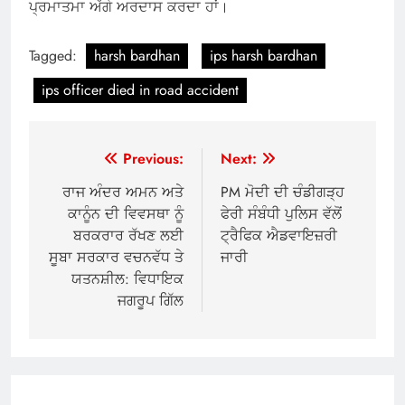
ਪ੍ਰਮਾਤਮਾ ਅੱਗੇ ਅਰਦਾਸ ਕਰਦਾ ਹਾਂ।
Tagged:
harsh bardhan
ips harsh bardhan
ips officer died in road accident
Post
Previous:
Next:
navigation
ਰਾਜ ਅੰਦਰ ਅਮਨ ਅਤੇ
PM ਮੋਦੀ ਦੀ ਚੰਡੀਗੜ੍ਹ
ਕਾਨੂੰਨ ਦੀ ਵਿਵਸਥਾ ਨੂੰ
ਫੇਰੀ ਸੰਬੰਧੀ ਪੁਲਿਸ ਵੱਲੋਂ
ਬਰਕਰਾਰ ਰੱਖਣ ਲਈ
ਟ੍ਰੈਫਿਕ ਐਡਵਾਇਜ਼ਰੀ
ਸੂਬਾ ਸਰਕਾਰ ਵਚਨਵੱਧ ਤੇ
ਜਾਰੀ
ਯਤਨਸ਼ੀਲ: ਵਿਧਾਇਕ
ਜਗਰੂਪ ਗਿੱਲ