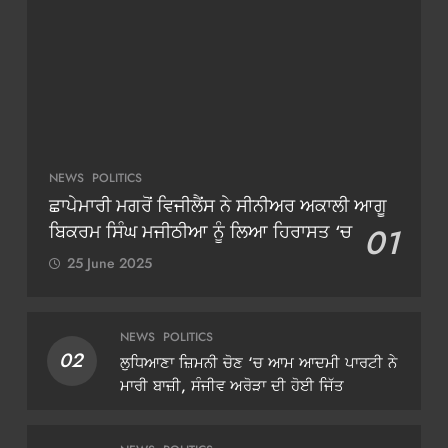
NEWS
POLITICS
ਛਾਪੇਮਾਰੀ ਮਗਰੋਂ ਵਿਜੀਲੈਂਸ ਨੇ ਸੀਨੀਅਰ ਅਕਾਲੀ ਆਗੂ
ਬਿਕਰਮ ਸਿੰਘ ਮਜੀਠੀਆ ਨੂੰ ਲਿਆ ਹਿਰਾਸਤ ‘ਚ
01
25 June 2025
NEWS
POLITICS
02
ਲੁਧਿਆਣਾ ਜ਼ਿਮਨੀ ਚੋਣ ‘ਚ ਆਮ ਆਦਮੀ ਪਾਰਟੀ ਨੇ
ਮਾਰੀ ਬਾਜ਼ੀ, ਸੰਜੀਵ ਅਰੋੜਾ ਦੀ ਹੋਈ ਜਿੱਤ