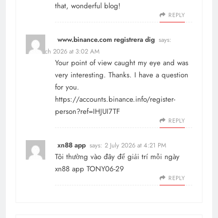
that, wonderful blog!
REPLY
www.binance.com registrera dig
says:
28 March 2026 at 3:02 AM
Your point of view caught my eye and was
very interesting. Thanks. I have a question
for you.
https://accounts.binance.info/register-
person?ref=IHJUI7TF
REPLY
xn88 app
says:
2 July 2026 at 4:21 PM
Tôi thường vào đây để giải trí mỗi ngày
xn88 app TONY06-29
REPLY