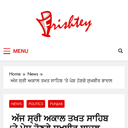
Skip
to
content
Your Window to the World
MENU
Home
News
ਅੱਜ ਸ੍ਰੀ ਅਕਾਲ ਤਖਤ ਸਾਹਿਬ ‘ਤੇ ਪੇਸ਼ ਹੋਣਗੇ ਸੁਖਬੀਰ ਬਾਦਲ
NEWS
POLITICS
PUNJAB
ਅੱਜ ਸ੍ਰੀ ਅਕਾਲ ਤਖਤ ਸਾਹਿਬ