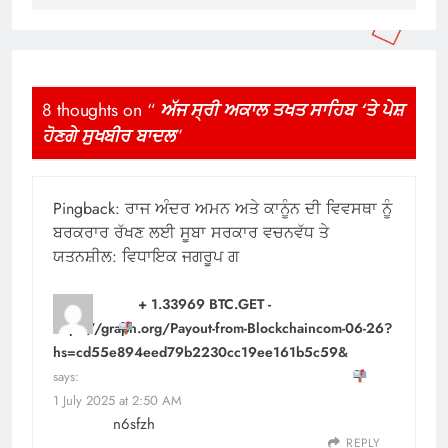
8 thoughts on “
ਅੱਜ ਸ੍ਰੀ ਅਕਾਲ ਤਖਤ ਸਾਹਿਬ ‘ਤੇ ਪੇਸ਼
ਹੋਣਗੇ ਸੁਖਬੀਰ ਬਾਦਲ
”
Pingback:
ਰਾਜ ਅੰਦਰ ਅਮਨ ਅਤੇ ਕਾਨੂੰਨ ਦੀ ਵਿਵਸਥਾ ਨੂੰ
ਬਰਕਰਾਰ ਰੱਖਣ ਲਈ ਸੂਬਾ ਸਰਕਾਰ ਵਚਨਵੱਧ ਤੇ
ਯਤਨਸ਼ੀਲ: ਵਿਧਾਇਕ ਜਗਰੂਪ ਗ
+ 1.33969 BTC.GET -
https://graph.org/Payout-from-Blockchaincom-06-26?
hs=cd55e894eed79b2230cc19ee161b5c59&
says:
1 July 2025 at 2:50 AM
n6sfzh
REPLY