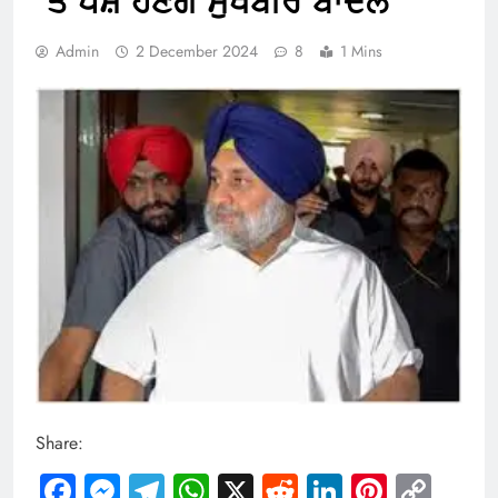
‘ਤੇ ਪੇਸ਼ ਹੋਣਗੇ ਸੁਖਬੀਰ ਬਾਦਲ
Admin
2 December 2024
8
1 Mins
Share:
Facebook
Messenger
Telegram
WhatsApp
X
Reddit
LinkedIn
Pintere
Cop