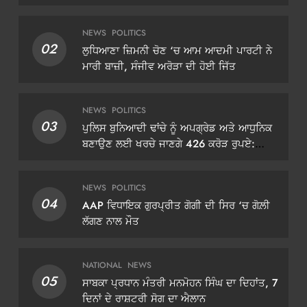
NEWS
POLITICS
02
ਲੁਧਿਆਣਾ ਜ਼ਿਮਨੀ ਚੋਣ ‘ਚ ਆਮ ਆਦਮੀ ਪਾਰਟੀ ਨੇ
ਮਾਰੀ ਬਾਜ਼ੀ, ਸੰਜੀਵ ਅਰੋੜਾ ਦੀ ਹੋਈ ਜਿੱਤ
NEWS
POLITICS
03
ਪੁਲਿਸ ਬੁਨਿਆਦੀ ਢਾਂਚੇ ਨੂੰ ਅਪਗ੍ਰੇਡ ਅਤੇ ਆਧੁਨਿਕ
ਬਣਾਉਣ ਲਈ ਖਰਚੇ ਜਾਣਗੇ 426 ਕਰੋੜ ਰੁਪਏ:
ਡੀਜੀਪੀ ਗੌਰਵ ਯਾਦਵ
NEWS
POLITICS
04
AAP ਵਿਧਾਇਕ ਗੁਰਪ੍ਰੀਤ ਗੋਗੀ ਦੀ ਸਿਰ ‘ਚ ਗੋਲ਼ੀ
ਲੱਗਣ ਨਾਲ ਮੌਤ
NATIONAL
NEWS
05
ਸਾਬਕਾ ਪ੍ਰਧਾਨ ਮੰਤਰੀ ਮਨਮੋਹਨ ਸਿੰਘ ਦਾ ਦਿਹਾਂਤ, 7
ਦਿਨਾਂ ਦੇ ਰਾਸ਼ਟਰੀ ਸੋਗ ਦਾ ਐਲਾਨ