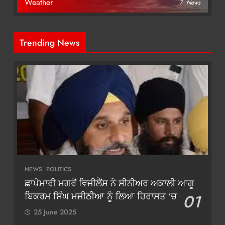
Weather
7
News
Trending News
NEWS
POLITICS
ਛਾਪੇਮਾਰੀ ਮਗਰੋਂ ਵਿਜੀਲੈਂਸ ਨੇ ਸੀਨੀਅਰ ਅਕਾਲੀ ਆਗੂ
ਬਿਕਰਮ ਸਿੰਘ ਮਜੀਠੀਆ ਨੂੰ ਲਿਆ ਹਿਰਾਸਤ ‘ਚ
01
25 June 2025