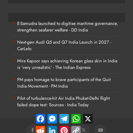
E-Samudra launched to digitise maritime governance,
strengthen seafarer welfare - DD India
Next-gen Audi Q5 and Q7 India Launch in 2027 -
CarLelo
Mira Kapoor says achieving Korean glass skin in India
is ‘very unrealistic’ - The Indian Express
PM pays homage to brave participants of the Quit
India Movement - PM India
Pilot of turbulence-hit Air India Phuket-Delhi flight
failed dope test: Sources - India Today
Facebook
Messenger
Telegram
WhatsApp
X
Reddit
LinkedIn
Pinterest
Copy
Link