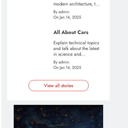
modern architecture, this
template is great for
By admin
creating stories about
On Jan 14, 2025
urban and city tourism.
All About Cars
Explain technical topics
and talk about the latest
in science and
technology with this
By admin
clean and futuristic
On Jan 14, 2025
template.
View all stories