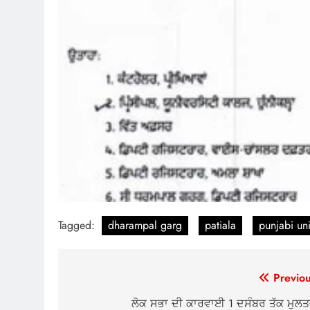
Tagged:
dharampal garg
patiala
punjabi uni
Post
Previou
navigation
ਲੋਕ ਸਭਾ ਦੀ ਕਾਰਵਾਈ 1 ਦਸੰਬਰ ਤੱਕ ਮੁਲਤ