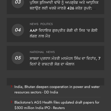
03
ਪੁਲਿਸ ਬੁਨਿਆਦੀ ਢਾਂਚੇ ਨੂੰ ਅਪਗ੍ਰੇਡ ਅਤੇ ਆਧੁਨਿਕ
ਬਣਾਉਣ ਲਈ ਖਰਚੇ ਜਾਣਗੇ 426 ਕਰੋੜ ਰੁਪਏ:
ਡੀਜੀਪੀ ਗੌਰਵ ਯਾਦਵ
NEWS
POLITICS
04
AAP ਵਿਧਾਇਕ ਗੁਰਪ੍ਰੀਤ ਗੋਗੀ ਦੀ ਸਿਰ ‘ਚ ਗੋਲ਼ੀ
ਲੱਗਣ ਨਾਲ ਮੌਤ
NATIONAL
NEWS
05
ਸਾਬਕਾ ਪ੍ਰਧਾਨ ਮੰਤਰੀ ਮਨਮੋਹਨ ਸਿੰਘ ਦਾ ਦਿਹਾਂਤ, 7
ਦਿਨਾਂ ਦੇ ਰਾਸ਼ਟਰੀ ਸੋਗ ਦਾ ਐਲਾਨ
India, Bhutan deepen cooperation in power and water
resources sectors - DD India
Blackstone's AGS Health files updated draft papers for
$500 million India IPO - Reuters