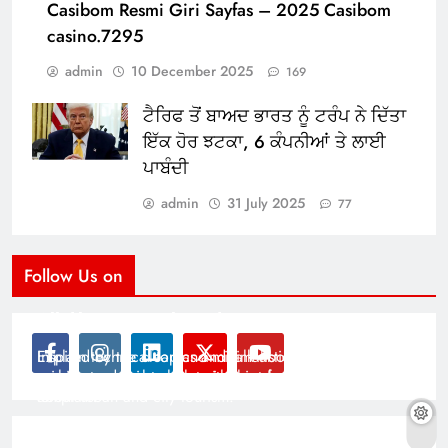
Casibom Resmi Giri Sayfas – 2025 Casibom
casino.7295
admin
10 December 2025
169
ਟੈਰਿਫ ਤੋਂ ਬਾਅਦ ਭਾਰਤ ਨੂੰ ਟਰੰਪ ਨੇ ਦਿੱਤਾ
ਇੱਕ ਹੋਰ ਝਟਕਾ, 6 ਕੰਪਨੀਆਂ ਤੇ ਲਾਈ
ਪਾਬੰਦੀ
admin
31 July 2025
77
Follow Us on
Modernist Travel Guide
All About Cars
Inspired by the clean and minimalistic look of modern
Explain technical topics and talk about the latest in
architecture, this template is great for creating stories
science and technology with this clean and futuristic
about urban and city tourism.
template.
By admin
By admin
On Jan 14, 2025
On Jan 14, 2025