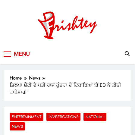
Skip
to
content
Your Window to the World
MENU
Home
News
ਸ਼ਿਲਪਾ ਸ਼ੈੱਟੀ ਦੇ ਪਤੀ ਰਾਜ ਕੁੰਦਰਾ ਦੇ ਟਿਕਾਣਿਆਂ ‘ਤੇ ED ਨੇ ਕੀਤੀ
ਛਾਪੇਮਾਰੀ
ENTERTAINMENT
INVESTIGATIONS
NATIONAL
NEWS