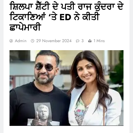
ਸ਼ਿਲਪਾ ਸ਼ੈੱਟੀ ਦੇ ਪਤੀ ਰਾਜ ਕੁੰਦਰਾ ਦੇ
ਟਿਕਾਣਿਆਂ ‘ਤੇ ED ਨੇ ਕੀਤੀ
ਛਾਪੇਮਾਰੀ
Admin
29 November 2024
3
1 Mins