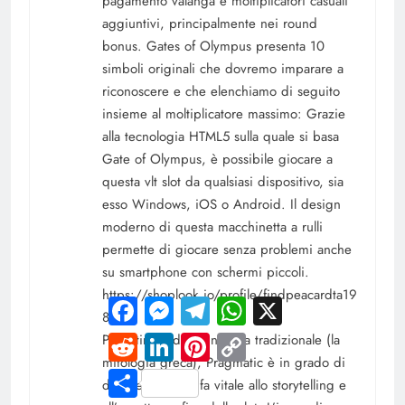
pagamento valanga e moltiplicatori casuali
aggiuntivi, principalmente nei round
bonus. Gates of Olympus presenta 10
simboli originali che dovremo imparare a
riconoscere e che elenchiamo di seguito
insieme al moltiplicatore massimo: Grazie
alla tecnologia HTML5 sulla quale si basa
Gate of Olympus, è possibile giocare a
questa vlt slot da qualsiasi dispositivo, sia
esso Windows, iOS o Android. Il design
moderno di questa macchinetta a rulli
permette di giocare senza problemi anche
su smartphone con schermi piccoli.
https://shoplook.io/profile/findpeacardta19
Facebook
Messenger
Telegram
WhatsApp
X
88
Reddit
LinkedIn
Pinterest
Copy
Pur attingendo a un tema tradizionale (la
Link
mitologia greca), Pragmatic è in grado di
Share
donare nuova linfa vitale allo storytelling e