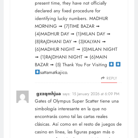
present time, they have not officially
declared any fixed procedure for
identifying lucky numbers. MADHUR
MORNING ➟ (7)TIME BAZAR ➟
(4)MADHUR DAY ➟ (1)MILAN DAY ➟
(8)RAJDHANI DAY ➟ (3)KALYAN ➟
(6)MADHUR NIGHT ➟ (0)MILAN NIGHT
➟ (1)RAJDHANI NIGHT ➟ (6)MAIN
BAZAR ➟ (5) Thank You For Visiting
sattamatkajico.
REPLY
gzzqmhjua
says:
15 January 2026 at 6:09 PM
Gates of Olympus Super Scatter tiene una
simbología interesante en la que no
encontrarás como tal las cartas reales
clásicas. Así como en el resto de juegos de
casino en línea, las figuras pagan más o