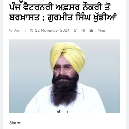
ਪੰਜ ਵੈਟਰਨਰੀ ਅਫ਼ਸਰ ਨੌਕਰੀ ਤੋਂ
ਬਰਖ਼ਾਸਤ : ਗੁਰਮੀਤ ਸਿੰਘ ਖੁੱਡੀਆਂ
Admin
22 November 2024
148
1 Mins
Share: