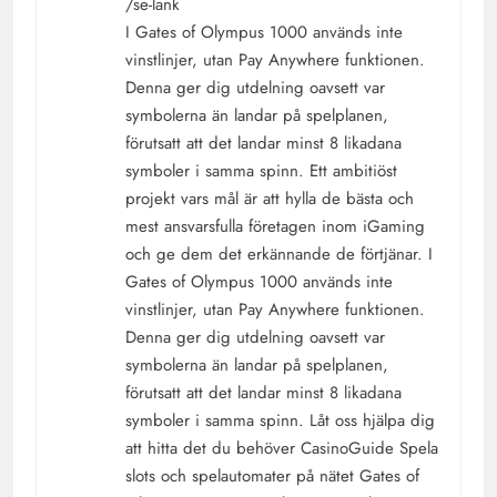
/se-lank
I Gates of Olympus 1000 används inte
vinstlinjer, utan Pay Anywhere funktionen.
Denna ger dig utdelning oavsett var
symbolerna än landar på spelplanen,
förutsatt att det landar minst 8 likadana
symboler i samma spinn. Ett ambitiöst
projekt vars mål är att hylla de bästa och
mest ansvarsfulla företagen inom iGaming
och ge dem det erkännande de förtjänar. I
Gates of Olympus 1000 används inte
vinstlinjer, utan Pay Anywhere funktionen.
Denna ger dig utdelning oavsett var
symbolerna än landar på spelplanen,
förutsatt att det landar minst 8 likadana
symboler i samma spinn. Låt oss hjälpa dig
att hitta det du behöver CasinoGuide Spela
slots och spelautomater på nätet Gates of