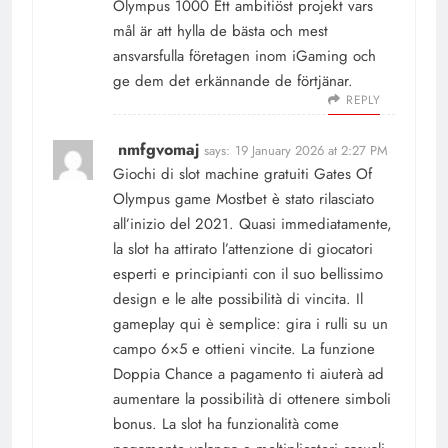
Olympus 1000 Ett ambitiöst projekt vars
mål är att hylla de bästa och mest
ansvarsfulla företagen inom iGaming och
ge dem det erkännande de förtjänar.
REPLY
nmfgvomaj
says:
19 January 2026 at 2:27 PM
Giochi di slot machine gratuiti Gates Of
Olympus game Mostbet è stato rilasciato
all’inizio del 2021. Quasi immediatamente,
la slot ha attirato l’attenzione di giocatori
esperti e principianti con il suo bellissimo
design e le alte possibilità di vincita. Il
gameplay qui è semplice: gira i rulli su un
campo 6×5 e ottieni vincite. La funzione
Doppia Chance a pagamento ti aiuterà ad
aumentare la possibilità di ottenere simboli
bonus. La slot ha funzionalità come