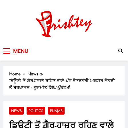
Skip
to
content
Your Window to the World
MENU
Home
News
ਡਿਊਟੀ ਤੋਂ ਗ਼ੈਰ-ਹਾਜ਼ਰ ਰਹਿਣ ਵਾਲੇ ਪੰਜ ਵੈਟਰਨਰੀ ਅਫ਼ਸਰ ਨੌਕਰੀ
ਤੋਂ ਬਰਖ਼ਾਸਤ : ਗੁਰਮੀਤ ਸਿੰਘ ਖੁੱਡੀਆਂ
NEWS
POLITICS
PUNJAB
ਡਿਊਟੀ ਤੋਂ ਗ਼ੈਰ-ਹਾਜ਼ਰ ਰਹਿਣ ਵਾਲੇ