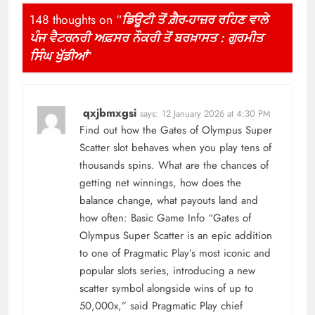
148 thoughts on “
ਡਿਊਟੀ ਤੋਂ ਗ਼ੈਰ-ਹਾਜ਼ਰ ਰਹਿਣ ਵਾਲੇ
ਪੰਜ ਵੈਟਰਨਰੀ ਅਫ਼ਸਰ ਨੌਕਰੀ ਤੋਂ ਬਰਖ਼ਾਸਤ : ਗੁਰਮੀਤ
ਸਿੰਘ ਖੁੱਡੀਆਂ
”
qxjbmxgsi
says:
12 January 2026 at 4:30 PM
Find out how the Gates of Olympus Super
Scatter slot behaves when you play tens of
thousands spins. What are the chances of
getting net winnings, how does the
balance change, what payouts land and
how often: Basic Game Info “Gates of
Olympus Super Scatter is an epic addition
to one of Pragmatic Play’s most iconic and
popular slots series, introducing a new
scatter symbol alongside wins of up to
50,000x,” said Pragmatic Play chief