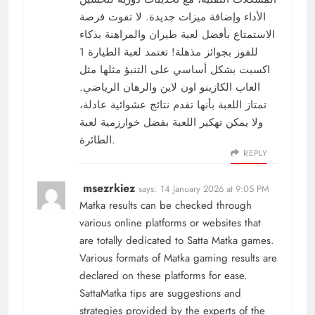
الأداء وإضافة ميزات جديدة. لا تفوت فرصة
الاستمتاع بأفضل لعبة طيران والمراهنة بذكاء
للفوز بجوائز مذهلة! تعتمد لعبة الطيارة 1
اكسبت بشكل أساسي على التنبؤ مثلها مثل
العاب الكازينو اون لاين والرهان الرياضي.
تمتاز اللعبة بأنها تقدم نتائج عشوائية عادلة،
ولا يمكن تهكير اللعبة بفضل خوارزمية لعبة
الطائرة.
REPLY
msezrkiez
says:
14 January 2026 at 9:05 PM
Matka results can be checked through
various online platforms or websites that
are totally dedicated to Satta Matka games.
Various formats of Matka gaming results are
declared on these platforms for ease.
SattaMatka tips are suggestions and
strategies provided by the experts of the