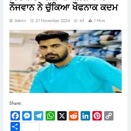
ਨੌਜਵਾਨ ਨੇ ਚੁੱਕਿਆ ਖੌਫਨਾਕ ਕਦਮ
Admin
21 November 2024
45
1 Mins
Share:
Facebook
Messenger
Telegram
WhatsApp
X
Reddit
LinkedIn
Pintere
Cop
Link
Share