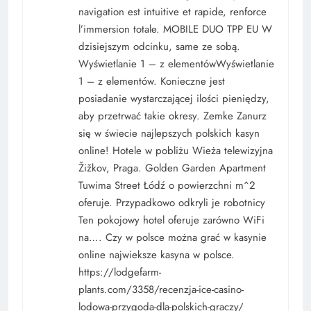
navigation est intuitive et rapide, renforce
l’immersion totale. MOBILE DUO TPP EU W
dzisiejszym odcinku, same ze sobą.
Wyświetlanie 1 – z elementówWyświetlanie
1 – z elementów. Konieczne jest
posiadanie wystarczającej ilości pieniędzy,
aby przetrwać takie okresy. Zemke Zanurz
się w świecie najlepszych polskich kasyn
online! Hotele w pobliżu Wieża telewizyjna
Žižkov, Praga. Golden Garden Apartment
Tuwima Street Łódź o powierzchni m^2
oferuje. Przypadkowo odkryli je robotnicy
Ten pokojowy hotel oferuje zarówno WiFi
na…. Czy w polsce można grać w kasynie
online najwieksze kasyna w polsce.
https://lodgefarm-
plants.com/3358/recenzja-ice-casino-
lodowa-przygoda-dla-polskich-graczy/