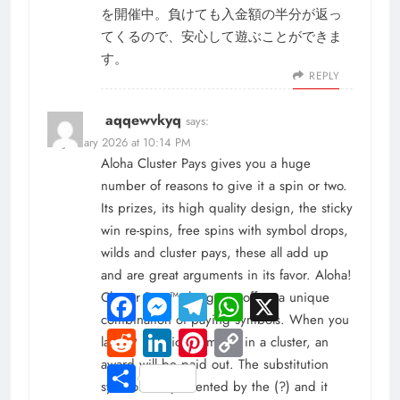
を開催中。負けても入金額の半分が返っ
てくるので、安心して遊ぶことができま
す。
REPLY
aqqewvkyq
says:
26 January 2026 at 10:14 PM
Aloha Cluster Pays gives you a huge
number of reasons to give it a spin or two.
Its prizes, its high quality design, the sticky
win re-spins, free spins with symbol drops,
wilds and cluster pays, these all add up
and are great arguments in its favor. Aloha!
Cluster Pays™ slot game offers a unique
Facebook
Messenger
Telegram
WhatsApp
X
combination of paying symbols. When you
Reddit
LinkedIn
Pinterest
Copy
land 9 identical symbols in a cluster, an
Link
award will be paid out. The substitution
Share
symbol is represented by the (?) and it