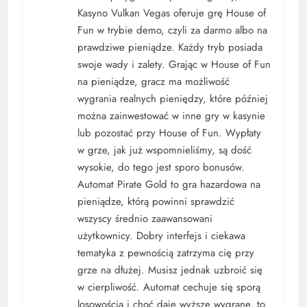
Kasyno Vulkan Vegas oferuje grę House of
Fun w trybie demo, czyli za darmo albo na
prawdziwe pieniądze. Każdy tryb posiada
swoje wady i zalety. Grając w House of Fun
na pieniądze, gracz ma możliwość
wygrania realnych pieniędzy, które później
można zainwestować w inne gry w kasynie
lub pozostać przy House of Fun. Wypłaty
w grze, jak już wspomnieliśmy, są dość
wysokie, do tego jest sporo bonusów.
Automat Pirate Gold to gra hazardowa na
pieniądze, którą powinni sprawdzić
wszyscy średnio zaawansowani
użytkownicy. Dobry interfejs i ciekawa
tematyka z pewnością zatrzyma cię przy
grze na dłużej. Musisz jednak uzbroić się
w cierpliwość. Automat cechuje się sporą
losowością i choć daje wyższe wygrane, to