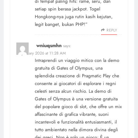
di tempat paling hits: rame, seru, dan
setiap spin berasa jackpot. Togel
Hongkong-nya juga rutin kasih kejutan,
legit banget, bukan PHP!”
REPLY
wniuqsmhn
says:
14 January 2026 at 11:28 AM
Intraprendi un viaggio mitico con la demo
gratuita di Gates of Olympus, una
splendida creazione di Pragmatic Play che
consente ai giocatori di esplorare i regni
celesti senza alcun rischio. La demo di
Gates of Olympus è una versione gratuita
del popolare gioco di slot, che offre un mix
affascinante di grafica vibrante, suoni
incantevoli e funzionalità entusiasmanti, il
tutto ambientato nella dimora divina degli
dei greci. Non è solo un gioco; È un