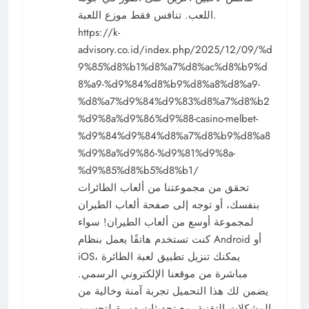
اللعب. تنافس فقط موزع اللعبة.
https://k-
advisory.co.id/index.php/2025/12/09/%d
9%85%d8%b1%d8%a7%d8%ac%d8%b9%d
8%a9-%d9%84%d8%b9%d8%a8%d8%a9-
%d8%a7%d9%84%d9%83%d8%a7%d8%b2
%d9%8a%d9%86%d9%88-casino-melbet-
%d9%84%d9%84%d8%a7%d8%b9%d8%a8
%d9%8a%d9%86-%d9%81%d9%8a-
%d9%85%d8%b5%d8%b1/
تحقق من مجموعتنا من ألعاب الطائرات
بنفسك، أو توجه إلى صفحة ألعاب الطيران
لمجموعة أوسع من ألعاب الطيران! سواء
كنت تستخدم هاتفًا يعمل بنظام Android أو
iOS، يمكنك تنزيل تطبيق لعبة الطائرة
مباشرة من موقعنا الإلكتروني الرسمي.
يضمن لك هذا التحميل تجربة آمنة وخالية من
المشكلات التقنية، مع تحديثات دورية لتحسين