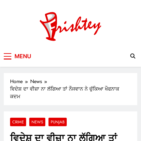
Skip
to
content
Your Window to the World
MENU
Home
News
ਵਿਦੇਸ਼ ਦਾ ਵੀਜ਼ਾ ਨਾ ਲੱਗਿਆ ਤਾਂ ਨੌਜਵਾਨ ਨੇ ਚੁੱਕਿਆ ਖੌਫਨਾਕ
ਕਦਮ
CRIME
NEWS
PUNJAB
ਵਿਦੇਸ਼ ਦਾ ਵੀਜ਼ਾ ਨਾ ਲੱਗਿਆ ਤਾਂ