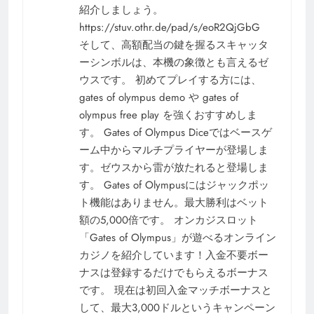
紹介しましょう。
https://stuv.othr.de/pad/s/eoR2QjGbG
そして、高額配当の鍵を握るスキャッタ
ーシンボルは、本機の象徴とも言えるゼ
ウスです。 初めてプレイする方には、
gates of olympus demo や gates of
olympus free play を強くおすすめしま
す。 Gates of Olympus Diceではベースゲ
ーム中からマルチプライヤーが登場しま
す。ゼウスから雷が放たれると登場しま
す。 Gates of Olympusにはジャックポッ
ト機能はありません。最大勝利はベット
額の5,000倍です。 オンカジスロット
「Gates of Olympus」が遊べるオンライン
カジノを紹介しています！入金不要ボー
ナスは登録するだけでもらえるボーナス
です。 現在は初回入金マッチボーナスと
して、最大3,000ドルというキャンペーン