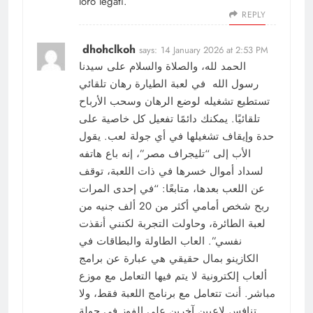
loro legati.
REPLY
dhohclkoh
says:
14 January 2026 at 2:53 PM
الحمد لله، والصلاة والسلام على سيدنا
رسول الله في لعبة الطيارة رهان تلقائي
تستطيع تشغيله لوضع الرهان وسحب الأرباح
تلقائيًا. يمكنك دائمًا تفعيل كل خاصية على
حدة وإيقاف تشغيلها في أي جولة لعب. يقول
الأب إلى “تليجراف مصر”، إنه باع هاتفه
لسداد أموال خسرها في ذات اللعبة، توقف
عن اللعب بعدها، متابعًا: “في إحدى المرات
ربح شخص أمامي أكثر من 20 ألف جنيه من
لعبة الطائرة، وحاولت التجربة لكنني أنقذت
نفسي”. العاب الطاولة والبطاقات في
الكازينو بمال حقيقي هي عبارة عن برامج
ألعاب إلكترونية لا يتم فيها التعامل مع موزع
مباشر. أنت تتعامل مع برنامج اللعبة فقط، ولا
تنافس لاعبين آخرين على الفوز في جولة