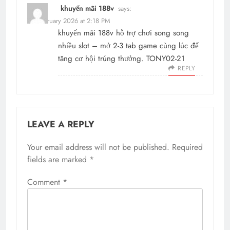
khuyến mãi 188v
says:
23 February 2026 at 2:18 PM
khuyến mãi 188v
hỗ trợ chơi song song
nhiều slot – mở 2-3 tab game cùng lúc để
tăng cơ hội trúng thưởng. TONY02-21
REPLY
LEAVE A REPLY
Your email address will not be published.
Required
fields are marked
*
Comment
*