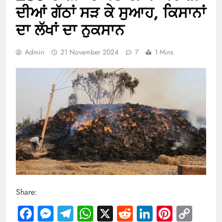
ਦੀਆਂ ਗੱਠਾਂ ਸੜ ਕੇ ਸੁਆਹ, ਕਿਸਾਨਾਂ
ਦਾ ਲੱਖਾਂ ਦਾ ਨੁਕਸਾਨ
Admin
21 November 2024
7
1 Mins
Share:
Facebook
Messenger
Telegram
WhatsApp
X
Reddit
LinkedIn
Pintere
Cop