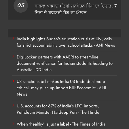
05
ਸਾਬਕਾ ਪ੍ਰਧਾਨ ਮੰਤਰੀ ਮਨਮੋਹਨ ਸਿੰਘ ਦਾ ਦਿਹਾਂਤ, 7
ਦਿਨਾਂ ਦੇ ਰਾਸ਼ਟਰੀ ਸੋਗ ਦਾ ਐਲਾਨ
India highlights Sudan's education crisis at UN, calls
for strict accountability over school attacks - ANI News
DigiLocker partners with AAERI to streamline
document verification for Indian students heading to
Australia - DD India
US sanctions bill makes India-US trade deal more
critical, may push up import bill: Economist - ANI
News
U.S. accounts for 67% of India’s LPG imports,
Petroleum Minister Hardeep Puri - The Hindu
When ‘healthy’ is just a label - The Times of India