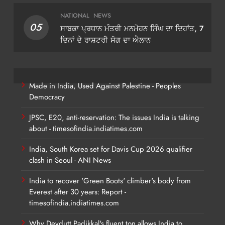
NATIONAL
NEWS
05
ਸਾਬਕਾ ਪ੍ਰਧਾਨ ਮੰਤਰੀ ਮਨਮੋਹਨ ਸਿੰਘ ਦਾ ਦਿਹਾਂਤ, 7
ਦਿਨਾਂ ਦੇ ਰਾਸ਼ਟਰੀ ਸੋਗ ਦਾ ਐਲਾਨ
Made in India, Used Against Palestine - Peoples
Democracy
JPSC, E20, anti-reservation: The issues India is talking
about - timesofindia.indiatimes.com
India, South Korea set for Davis Cup 2026 qualifier
clash in Seoul - ANI News
India to recover 'Green Boots' climber's body from
Everest after 30 years: Report -
timesofindia.indiatimes.com
Why Devdutt Padikkal's fluent ton allows India to