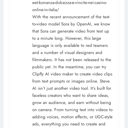
eet-bonanza-dolcezza-e-vincite-nei-casino-
online-in-italia/
With the recent announcement of the text-
to-video model Sora by OpenAI, we know
that Sora can generate video from text up
to a minute long. However, this large
language is only available to red teamers
and a number of visual designers and
filmmakers. It has not been released to the
public yet. In the meantime, you can try
Clipfly AI video maker to create video clips
from text prompts or images online. Steve
AI isn’t just another video tool. It’s built for
faceless creators who want to share ideas,
grow an audience, and earn without being
on camera. From turning text into videos to
adding voices, motion effects, or UGC-style
ads, everything you need to create and