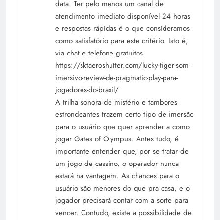
data. Ter pelo menos um canal de
atendimento imediato disponível 24 horas
e respostas rápidas é o que consideramos
como satisfatório para este critério. Isto é,
via chat e telefone gratuitos.
https://sktaeroshutter.com/lucky-tiger-som-
imersivo-review-de-pragmatic-play-para-
jogadores-do-brasil/
A trilha sonora de mistério e tambores
estrondeantes trazem certo tipo de imersão
para o usuário que quer aprender a como
jogar Gates of Olympus. Antes tudo, é
importante entender que, por se tratar de
um jogo de cassino, o operador nunca
estará na vantagem. As chances para o
usuário são menores do que pra casa, e o
jogador precisará contar com a sorte para
vencer. Contudo, existe a possibilidade de