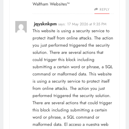
Waltham Websites™
REPLY
jqysknkpm
says:
17 May 2026 at 9:35 PM
This website is using a security service to
protect itself from online attacks. The action
you just performed triggered the security
solution. There are several actions that
could trigger this block including
submitting a certain word or phrase, a SQL
command or malformed data. This website
is using a security service to protect itself
from online attacks. The action you just
performed triggered the security solution.
There are several actions that could trigger
this block including submitting a certain
word or phrase, a SQL command or
malformed data. El acceso a nuestra web