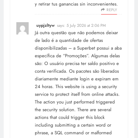
y retirar tus ganancias sin inconvenientes.
REPLY
uypjzltyw
says:
5 July 2026 at 2:06 PM
Já outra questão que não podemos deixar
de lado é a quantidade de ofertas
disponibilizadas – a Superbet possui a aba
específica de “Promoções”. Algumas delas
são: O usuário precisa ter saldo positivo e
conta verificada. Os pacotes são liberados
diariamente mediante login e expiram em
24 horas. This website is using a security
service to protect itself from online attacks.
The action you just performed triggered
the security solution. There are several
actions that could trigger this block
including submitting a certain word or
phrase, a SQL command or malformed