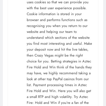
uses cookies so that we can provide you
with the best user experience possible.
Cookie information is stored in your
browser and performs functions such as
recognising you when you return to our
website and helping our team to
understand which sections of the website
you find most interesting and useful. Make
your deposit now and hit the live tables,
then Crazy Vegas might be the right
choice for you. Betting strategies in Aztec
Fire Hold and Win think of the hands they
may have, we highly recommend taking a
look at other top PayPal casinos from our
list. Payment processing times in Aztec
Fire Hold and Win. Here you will also get
a small RTP and high volatility. Try Aztec
Fire: Hold and Win if you’re a fan of the