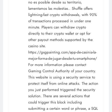
no es posible desde su territorio,
lamentamos las molestias.. Shuffle offers
lightning-fast crypto withdrawals, with 90%
of transactions processed in under one
minute. Players can withdraw crypto
directly to their crypto wallet or opt for
other payout methods supported by the
casino site.
https://gxgpainting.com/app-de-casinia-la-
mejor-forma-de-jugar-desde-tu-smartphone/
For more information please contact
Gaming Control Authority of your country.
This website is using a security service to
protect itself from online attacks. The action
you just performed triggered the security
solution. There are several actions that
could trigger this block including
submitting a certain word or phrase, a SQL