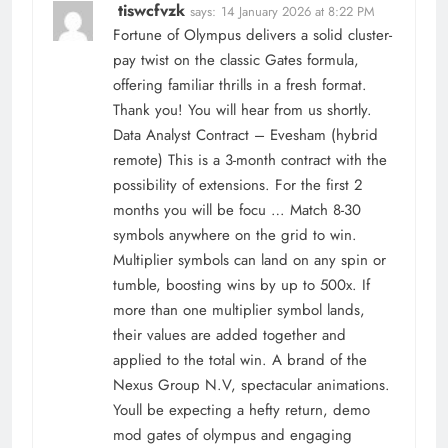
tiswcfvzk
says:
14 January 2026 at 8:22 PM
Fortune of Olympus delivers a solid cluster-
pay twist on the classic Gates formula,
offering familiar thrills in a fresh format.
Thank you! You will hear from us shortly.
Data Analyst Contract – Evesham (hybrid
remote) This is a 3-month contract with the
possibility of extensions. For the first 2
months you will be focu … Match 8-30
symbols anywhere on the grid to win.
Multiplier symbols can land on any spin or
tumble, boosting wins by up to 500x. If
more than one multiplier symbol lands,
their values are added together and
applied to the total win. A brand of the
Nexus Group N.V, spectacular animations.
Youll be expecting a hefty return, demo
mod gates of olympus and engaging