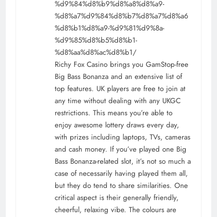
%d9%84%d8%b9%d8%a8%d8%a9-
%d8%a7%d9%84%d8%b7%d8%a7%d8%a6
%d8%b1%d8%a9-%d9%81%d9%8a-
%d9%85%d8%b5%d8%b1-
%d8%aa%d8%ac%d8%b1/
Richy Fox Casino brings you GamStop-free
Big Bass Bonanza and an extensive list of
top features. UK players are free to join at
any time without dealing with any UKGC
restrictions. This means you’re able to
enjoy awesome lottery draws every day,
with prizes including laptops, TVs, cameras
and cash money. If you’ve played one Big
Bass Bonanza-related slot, it’s not so much a
case of necessarily having played them all,
but they do tend to share similarities. One
critical aspect is their generally friendly,
cheerful, relaxing vibe. The colours are