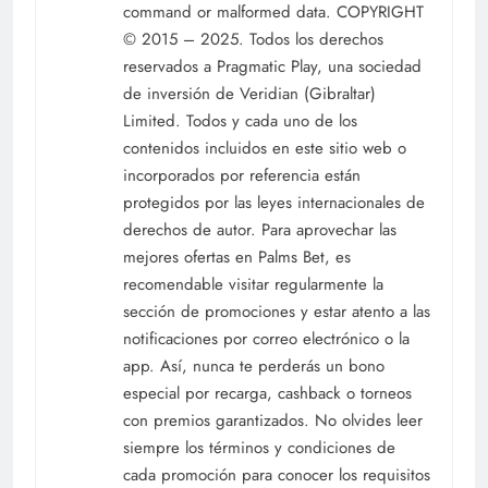
command or malformed data. COPYRIGHT
© 2015 – 2025. Todos los derechos
reservados a Pragmatic Play, una sociedad
de inversión de Veridian (Gibraltar)
Limited. Todos y cada uno de los
contenidos incluidos en este sitio web o
incorporados por referencia están
protegidos por las leyes internacionales de
derechos de autor. Para aprovechar las
mejores ofertas en Palms Bet, es
recomendable visitar regularmente la
sección de promociones y estar atento a las
notificaciones por correo electrónico o la
app. Así, nunca te perderás un bono
especial por recarga, cashback o torneos
con premios garantizados. No olvides leer
siempre los términos y condiciones de
cada promoción para conocer los requisitos